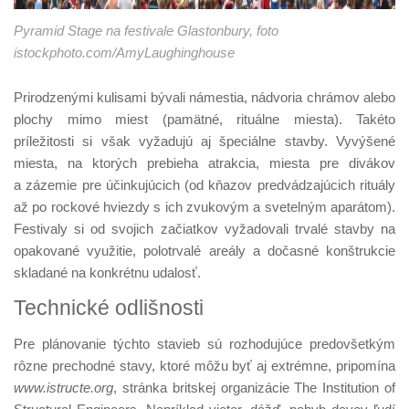
Pyramid Stage na festivale Glastonbury, foto
istockphoto.com/AmyLaughinghouse
Prirodzenými kulisami bývali námestia, nádvoria chrámov alebo
plochy mimo miest (pamätné, rituálne miesta). Takéto
príležitosti si však vyžadujú aj špeciálne stavby. Vyvýšené
miesta, na ktorých prebieha atrakcia, miesta pre divákov
a zázemie pre účinkujúcich (od kňazov predvádzajúcich rituály
až po rockové hviezdy s ich zvukovým a svetelným aparátom).
Festivaly si od svojich začiatkov vyžadovali trvalé stavby na
opakované využitie, polotrvalé areály a dočasné konštrukcie
skladané na konkrétnu udalosť.
Technické odlišnosti
Pre plánovanie týchto stavieb sú rozhodujúce predovšetkým
rôzne prechodné stavy, ktoré môžu byť aj extrémne, pripomína
www.istructe.org
, stránka britskej organizácie The Institution of