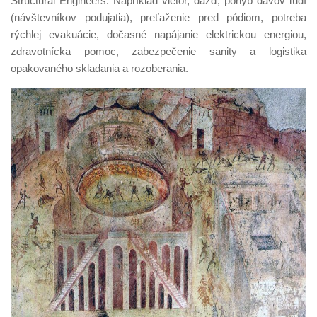
Structural Engineers. Napríklad vietor, dážď, pohyb davov ľudí
(návštevníkov podujatia), preťaženie pred pódiom, potreba
rýchlej evakuácie, dočasné napájanie elektrickou energiou,
zdravotnícka pomoc, zabezpečenie sanity a logistika
opakovaného skladania a rozoberania.