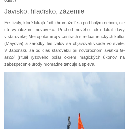
odísť?
Javisko, hľadisko, zázemie
Festivaly, ktoré lákajú ľudí zhromaždiť sa pod holým nebom, nie
sú vynálezom novoveku. Príchod nového roku lákal davy
v starovekej Mezopotámii aj v centrách stredoamerických kultúr
(Mayovia) a zárodky festivalov sa objavovali všade vo svete.
V Japonsku sa od čias staroveku pri novoročnom sviatku
ta-
asobi
(rituál ryžového poľa) okrem magických úkonov na
zabezpečenie úrody hromadne tancuje a spieva.