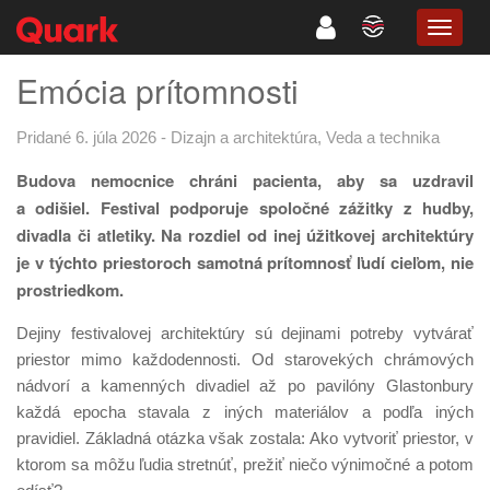
TOGG
NAVIG
Emócia prítomnosti
Pridané 6. júla 2026
-
Dizajn a architektúra
,
Veda a technika
Budova nemocnice chráni pacienta, aby sa uzdravil
a odišiel. Festival podporuje spoločné zážitky z hudby,
divadla či atletiky. Na rozdiel od inej úžitkovej architektúry
je v týchto priestoroch samotná prítomnosť ľudí cieľom, nie
prostriedkom.
Dejiny festivalovej architektúry sú dejinami potreby vytvárať
priestor mimo každodennosti. Od starovekých chrámových
nádvorí a kamenných divadiel až po pavilóny Glastonbury
každá epocha stavala z iných materiálov a po­dľa iných
pravidiel. Základná otázka však zostala: Ako vytvoriť priestor, v
ktorom sa môžu ľudia stretnúť, prežiť niečo výnimočné a potom