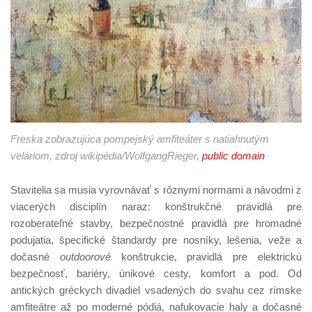
Freska zobrazujúca pompejský amfiteáter s natiahnutým
veláriom, zdroj wikipédia/WolfgangRieger,
public domain
Stavitelia sa musia vyrovnávať s rôznymi normami a návodmi z
viacerých disciplín naraz: konštrukčné pravidlá pre
rozoberateľné stavby, bezpečnostné pravidlá pre hromadné
podujatia, špecifické štandardy pre nosníky, lešenia, veže a
dočasné
outdoorové
konštrukcie, pravidlá pre elektrickú
bezpečnosť, bariéry, únikové cesty, komfort a pod. Od
antických gréckych divadiel vsadených do svahu cez rímske
amfiteátre až po moderné pódiá, nafukovacie haly a dočasné