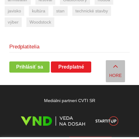
javisko
kultúra
stan
technické stavby
výber
Woodstock
Predplatitelia
Prihlásiť sa
Predplatné
HORE
Mediálni partneri CVTI SR