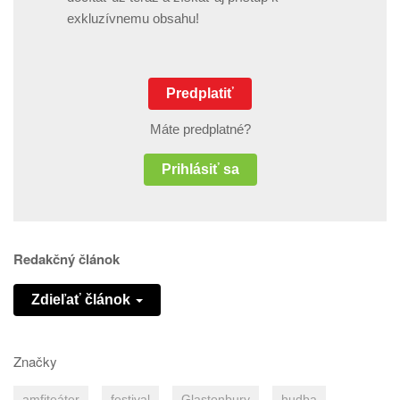
exkluzívnemu obsahu!
Predplatiť
Máte predplatné?
Prihlásiť sa
Redakčný článok
Zdieľať článok
Značky
amfiteáter
festival
Glastonbury
hudba