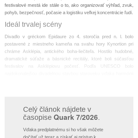
festivalové mestá ide stále o to, ako organizovať výhľad, zvuk,
pohyb, bezpečnosť, počasie a logistiku veľkej koncentrácie ľudí.
Ideál trvalej scény
Divadlo v gréckom Epidaure zo 4. storočia pred n. l. bolo
postavené z miestneho kameňa na svahu hory Kynortion pri
chráme Asklépia, antického boha-liečiteľa. Hostilo hudobné,
dramatické súťaže a básnické recitály, ktoré boli súčasťou
festivalov na Asklépiovu počesť. Podľa UNESCO bolo
najdokonalejšou divadelnou stavbou staroveku vďaka harmónii
svojich proporcií, symetrii svojich častí a výnimočnej akustike.
Jej stavitelia sa riadili matematickými pytagorejskými princípmi.
Celý článok nájdete v
Quark 7/2026
časopise
.
Vďaka predplatnému si ho však môžete
dočítať už teraz a získať aj prístup k