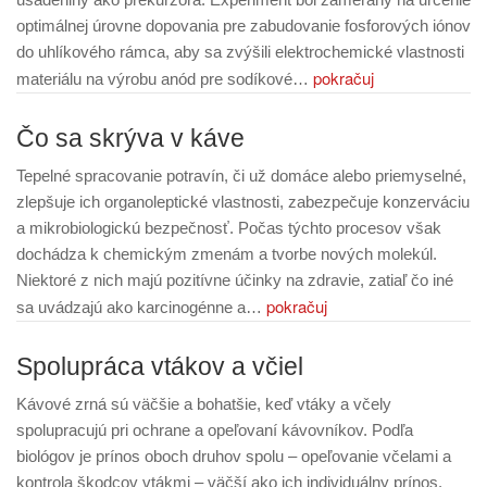
optimálnej úrovne dopovania pre zabudovanie fosforových iónov
do uhlíkového rámca, aby sa zvýšili elektrochemické vlastnosti
pokračuj
materiálu na výrobu anód pre sodíkové…
Čo sa skrýva v káve
Tepelné spracovanie potravín, či už domáce alebo priemyselné,
zlepšuje ich organoleptické vlastnosti, zabezpečuje konzerváciu
a mikrobiologickú bezpečnosť. Počas týchto procesov však
dochádza k chemickým zmenám a tvorbe nových molekúl.
Niektoré z nich majú pozitívne účinky na zdravie, zatiaľ čo iné
pokračuj
sa uvádzajú ako karcinogénne a…
Spolupráca vtákov a včiel
Kávové zrná sú väčšie a bohatšie, keď vtáky a včely
spolupracujú pri ochrane a opeľovaní kávovníkov. Podľa
biológov je prínos oboch druhov spolu – opeľovanie včelami a
kontrola škodcov vtákmi – väčší ako ich individuálny prínos.