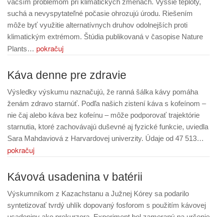
väčším problémom pri klimatických zmenách. Vyššie teploty,
suchá a nevyspytateľné počasie ohrozujú úrodu. Riešením
môže byť využitie alternatívnych druhov odolnejších proti
klimatickým extrémom. Štúdia publikovaná v časopise Nature
pokračuj
Plants…
Káva denne pre zdravie
Výsledky výskumu naznačujú, že ranná šálka kávy pomáha
ženám zdravo starnúť. Podľa našich zistení káva s kofeínom –
nie čaj alebo káva bez kofeínu – môže podporovať trajektórie
starnutia, ktoré zachovávajú duševné aj fyzické funkcie, uviedla
Sara Mahdaviová z Harvardovej univerzity. Údaje od 47 513…
pokračuj
Kávová usadenina v batérii
Výskumníkom z Kazachstanu a Južnej Kórey sa podarilo
syntetizovať tvrdý uhlík dopovaný fosforom s použitím kávovej
usadeniny ako prekurzora. Experiment bol zameraný na určenie