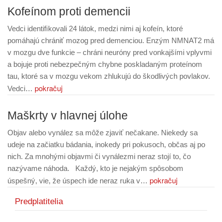
Kofeínom proti demencii
Vedci identiﬁkovali 24 látok, medzi nimi aj kofeín, ktoré
pomáhajú chrániť mozog pred demenciou. Enzým NMNAT2 má
v mozgu dve funkcie – chráni neuróny pred vonkajšími vplyvmi
a bojuje proti nebezpečným chybne poskladaným proteínom
tau, ktoré sa v mozgu vekom zhlukujú do škodlivých povlakov.
pokračuj
Vedci…
Maškrty v hlavnej úlohe
Objav alebo vynález sa môže zjaviť nečakane. Niekedy sa
udeje na začiatku bádania, inokedy pri pokusoch, občas aj po
nich. Za mnohými objavmi či vynálezmi neraz stojí to, čo
nazývame náhoda. Každý, kto je nejakým spôsobom
pokračuj
úspešný, vie, že úspech ide neraz ruka v…
Predplatitelia