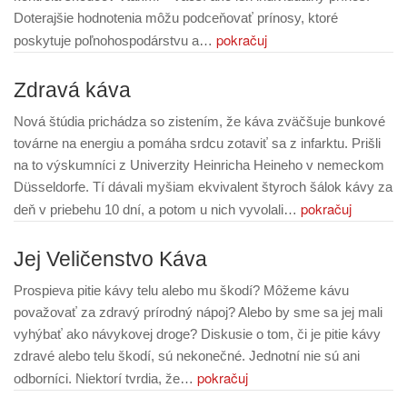
Doterajšie hodnotenia môžu podceňovať prínosy, ktoré
pokračuj
poskytuje poľnohospodárstvu a…
Zdravá káva
Nová štúdia prichádza so zistením, že káva zväčšuje bunkové
továrne na energiu a pomáha srdcu zotaviť sa z infarktu. Prišli
na to výskumníci z Univerzity Heinricha Heineho v nemeckom
Düsseldorfe. Tí dávali myšiam ekvivalent štyroch šálok kávy za
pokračuj
deň v priebehu 10 dní, a potom u nich vyvolali…
Jej Veličenstvo Káva
Prospieva pitie kávy telu alebo mu škodí? Môžeme kávu
považovať za zdravý prírodný nápoj? Alebo by sme sa jej mali
vyhýbať ako návykovej droge? Diskusie o tom, či je pitie kávy
zdravé alebo telu škodí, sú nekonečné. Jednotní nie sú ani
pokračuj
odborníci. Niektorí tvrdia, že…