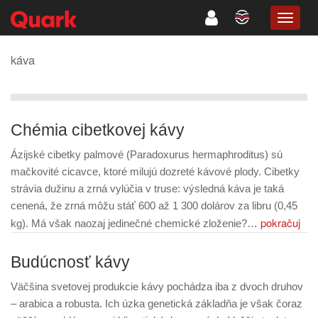
TOGG
NAVIG
káva
Chémia cibetkovej kávy
Ázijské cibetky palmové (Paradoxurus hermaphroditus) sú
mačkovité cicavce, ktoré milujú dozreté kávové plody. Cibetky
strávia dužinu a zrná vylúčia v truse: výsledná káva je taká
cenená, že zrná môžu stáť 600 až 1 300 dolárov za libru (0,45
pokračuj
kg). Má však naozaj jedinečné chemické zloženie?…
Budúcnosť kávy
Väčšina svetovej produkcie kávy pochádza iba z dvoch druhov
– arabica a robusta. Ich úzka genetická základňa je však čoraz