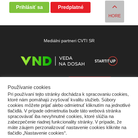
Prihlásiť sa
Predplatné
HORE
Mediálni partneri CVTI SR
Používanie cookies
Pri používaní tejto stránky dochádza k spracovaniu cookies,
ktoré nám pomáhajú zvyšovať kvalitu služieb. Súbory
cookies môžete prijať alebo odmietnuť kliknutím na jednotlivé
tlačidlá. V prípade odmietnutia bude táto webová stránka
spracovávať iba nevyhnutné cookies, ktoré slúžia na
zabezpečenie riadnej funkcionality stránky. V prípade, že
máte záujem perzonalizovať nastavenie cookies kliknite na
tlačidlo „Nastavenie cookies“.
Domov
O nás
Kontakt
Vydavateľ
Predplatné
Inzercia