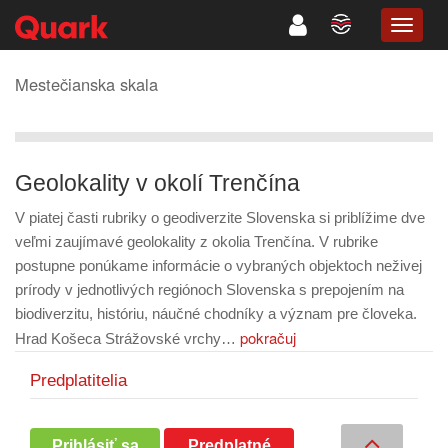
TOGG
NAVIG
Mestečianska skala
Geolokality v okolí Trenčína
V piatej časti rubriky o geodiverzite Slovenska si priblížime dve
veľmi zaujímavé geolokality z okolia Trenčína. V rubrike
postupne ponúkame informácie o vybraných objektoch neživej
prírody v jednotlivých regiónoch Slovenska s prepojením na
biodiverzitu, históriu, náučné chodníky a význam pre človeka.
pokračuj
Hrad Košeca Strážovské vrchy…
Predplatitelia
Prihlásiť sa
Predplatné