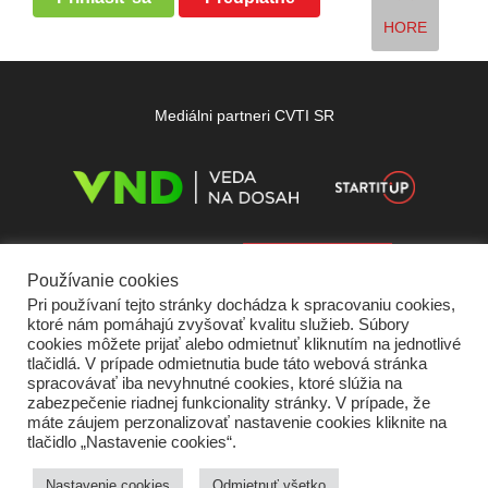
HORE
Mediálni partneri CVTI SR
Používanie cookies
Pri používaní tejto stránky dochádza k spracovaniu cookies,
ktoré nám pomáhajú zvyšovať kvalitu služieb. Súbory
cookies môžete prijať alebo odmietnuť kliknutím na jednotlivé
tlačidlá. V prípade odmietnutia bude táto webová stránka
spracovávať iba nevyhnutné cookies, ktoré slúžia na
zabezpečenie riadnej funkcionality stránky. V prípade, že
máte záujem perzonalizovať nastavenie cookies kliknite na
tlačidlo „Nastavenie cookies“.
Domov
O nás
Kontakt
Vydavateľ
Predplatné
Inzercia
Podmienky používania
Ochrana súkromia
Štatút súťaží
Cookies
Nastavenie cookies
Odmietnuť všetko