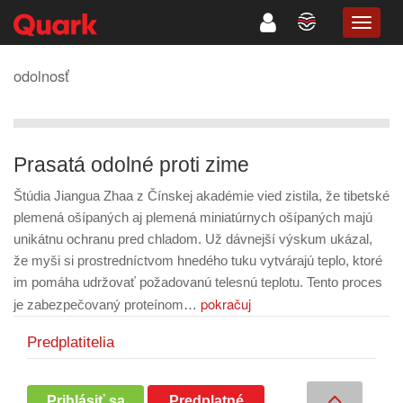
TOGG
NAVIG
odolnosť
Prasatá odolné proti zime
Štúdia Jiangua Zhaa z Čínskej akadémie vied zistila, že tibetské
plemená ošípaných aj plemená miniatúrnych ošípaných majú
unikátnu ochranu pred chladom. Už dávnejší výskum ukázal,
že myši si prostredníctvom hnedého tuku vytvárajú teplo, ktoré
im pomáha udržovať požadovanú telesnú teplotu. Tento proces
pokračuj
je zabezpečovaný proteínom…
Predplatitelia
Prihlásiť sa
Predplatné