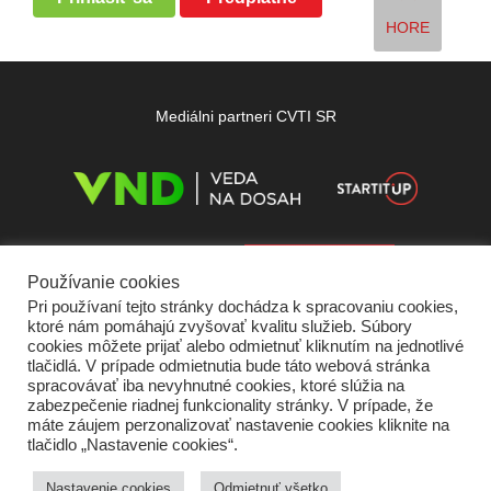
HORE
Mediálni partneri CVTI SR
Používanie cookies
Pri používaní tejto stránky dochádza k spracovaniu cookies,
ktoré nám pomáhajú zvyšovať kvalitu služieb. Súbory
cookies môžete prijať alebo odmietnuť kliknutím na jednotlivé
tlačidlá. V prípade odmietnutia bude táto webová stránka
spracovávať iba nevyhnutné cookies, ktoré slúžia na
zabezpečenie riadnej funkcionality stránky. V prípade, že
máte záujem perzonalizovať nastavenie cookies kliknite na
tlačidlo „Nastavenie cookies“.
Domov
O nás
Kontakt
Vydavateľ
Predplatné
Inzercia
Podmienky používania
Ochrana súkromia
Štatút súťaží
Cookies
Nastavenie cookies
Odmietnuť všetko