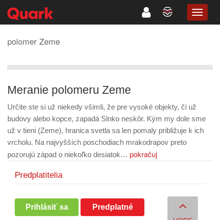
TOGG
NAVIG
polomer Zeme
Meranie polomeru Zeme
Určite ste si už niekedy všimli, že pre vysoké objekty, či už
budovy alebo kopce, zapadá Slnko neskôr. Kým my dole sme
už v tieni (Zeme), hranica svetla sa len pomaly približuje k ich
vrcholu. Na najvyšších poschodiach mrakodrapov preto
pokračuj
pozorujú západ o niekoľko desiatok…
Predplatitelia
Prihlásiť sa
Predplatné