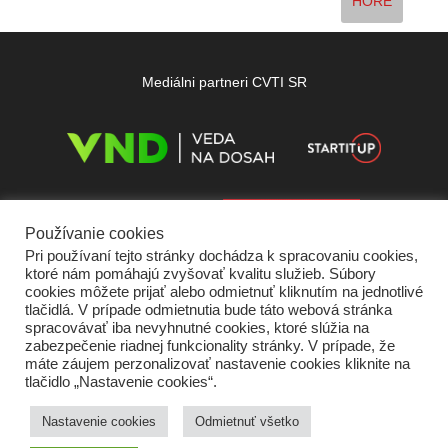
HORE
Mediálni partneri CVTI SR
Používanie cookies
Pri používaní tejto stránky dochádza k spracovaniu cookies,
ktoré nám pomáhajú zvyšovať kvalitu služieb. Súbory
cookies môžete prijať alebo odmietnuť kliknutím na jednotlivé
tlačidlá. V prípade odmietnutia bude táto webová stránka
spracovávať iba nevyhnutné cookies, ktoré slúžia na
zabezpečenie riadnej funkcionality stránky. V prípade, že
máte záujem perzonalizovať nastavenie cookies kliknite na
tlačidlo „Nastavenie cookies“.
Domov
O nás
Kontakt
Vydavateľ
Predplatné
Inzercia
Podmienky používania
Ochrana súkromia
Štatút súťaží
Cookies
Nastavenie cookies
Odmietnuť všetko
Partneri
RSS
Sitemap