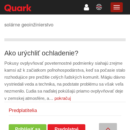
TOGG
NAVIG
solárne geoinžinierstvo
Ako urýchliť ochladenie?
Pokusy ovplyvňovať poveternostné podmienky siahajú zrejme
kamsi až k začiatkom poľnohospodárstva, keď sa počasie stalo
rozhodujúce pre prežitie celých ľudských komunít. Mágiu dávno
vystriedali veda a technika, na podstate problému sa však veľa
nezmenilo. Ľudia sa naďalej pokúšajú priamo ovplyvňovať deje
pokračuj
v zemskej atmosfére, a…
Predplatitelia
Prihlásiť sa
Predplatné