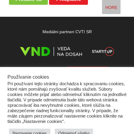
HORE
Mediálni partneri CVTI SR
Používanie cookies
Pri používaní tejto stránky dochádza k spracovaniu cookies,
ktoré nám pomáhajú zvyšovať kvalitu služieb. Súbory
cookies môžete prijať alebo odmietnuť kliknutím na jednotlivé
tlačidlá. V prípade odmietnutia bude táto webová stránka
spracovávať iba nevyhnutné cookies, ktoré slúžia na
zabezpečenie riadnej funkcionality stránky. V prípade, že
máte záujem perzonalizovať nastavenie cookies kliknite na
tlačidlo „Nastavenie cookies“.
Domov
O nás
Kontakt
Vydavateľ
Predplatné
Inzercia
Podmienky používania
Ochrana súkromia
Štatút súťaží
Cookies
Nastavenie cookies
Odmietnuť všetko