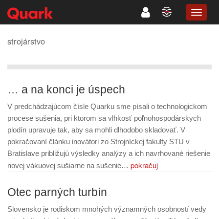
TOGG
NAVIG
strojárstvo
… a na konci je úspech
V predchádzajúcom čísle Quarku sme písali o technologickom
procese sušenia, pri ktorom sa vlhkosť poľnohospodárskych
plodín upravuje tak, aby sa mohli dlhodobo skladovať. V
pokračovaní článku inovátori zo Strojníckej fakulty STU v
Bratislave približujú výsledky analýzy a ich navrhované riešenie
pokračuj
novej vákuovej sušiarne na sušenie…
Otec parných turbín
Slovensko je rodiskom mnohých významných osobností vedy