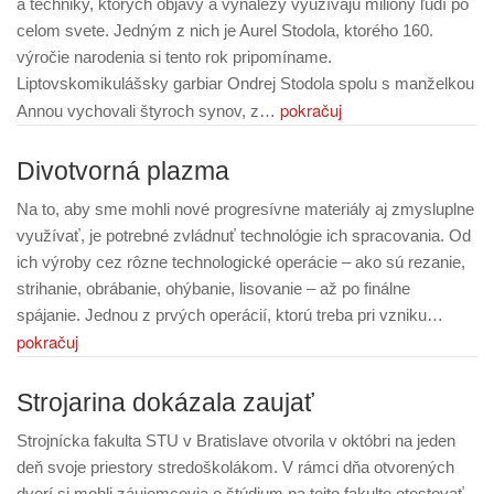
a techniky, ktorých objavy a vynálezy využívajú milióny ľudí po
celom svete. Jedným z nich je Aurel Stodola, ktorého 160.
výročie narodenia si tento rok pripomíname.
Liptovskomikulášsky garbiar Ondrej Stodola spolu s manželkou
pokračuj
Annou vychovali štyroch synov, z…
Divotvorná plazma
Na to, aby sme mohli nové progresívne materiály aj zmysluplne
využívať, je potrebné zvládnuť technológie ich spracovania. Od
ich výroby cez rôzne technologické operácie – ako sú rezanie,
strihanie, obrábanie, ohýbanie, lisovanie – až po finálne
spájanie. Jednou z prvých operácií, ktorú treba pri vzniku…
pokračuj
Strojarina dokázala zaujať
Strojnícka fakulta STU v Bratislave otvorila v októbri na jeden
deň svoje priestory stredoškolákom. V rámci dňa otvorených
dverí si mohli záujemcovia o štúdium na tejto fakulte otestovať