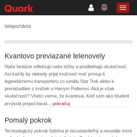
TOGG
NAVIG
teleportácia
Kvantovo previazané telenovely
Naše fantázie reflektujú naše túžby a predbiehajú skutočnosť.
Asi každý by niekedy prijal možnosť mať prístup k
legendárnemu transportéru zo seriálu Star Trek alebo k
prenášadlám z knižiek o Harrym Potterovi. Aká je však
skutočnosť? Všetci vieme, že kvantová. Keď som ako študent
pokračuj
prvýkrát prepočítaval…
Pomalý pokrok
Technologický pokrok ľudstva je nezastaviteľný a neustále mení