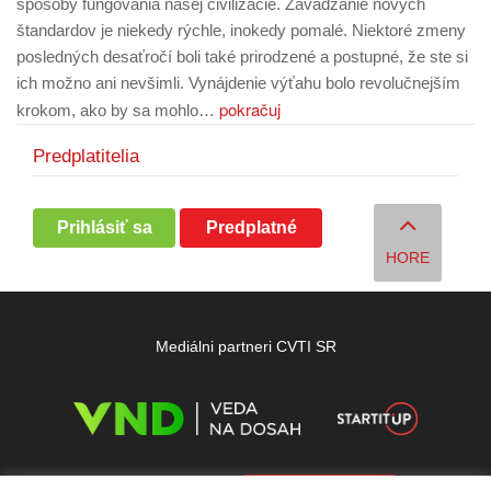
spôsoby fungovania našej civilizácie. Zavádzanie nových
štandardov je niekedy rýchle, inokedy pomalé. Niektoré zmeny
posledných desaťročí boli také prirodzené a postupné, že ste si
ich možno ani nevšimli. Vynájdenie výťahu bolo revolučnejším
pokračuj
krokom, ako by sa mohlo…
Predplatitelia
Prihlásiť sa
Predplatné
HORE
Mediálni partneri CVTI SR