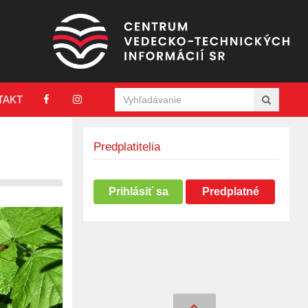
TAKT
Predplatitelia
Prihlásiť sa
Predplatné