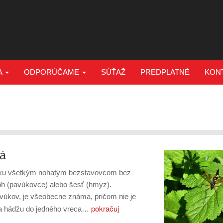
A
ODPORÚČAME
SÚŤAŽ
PREDPLATNÉ
KON
lá
r ku všetkým nohatým bezstavovcom bez
nôh (pavúkovce) alebo šesť (hmyz).
avúkov, je všeobecne známa, pričom nie je
pokračuj
udia hádžu do jedného vreca…