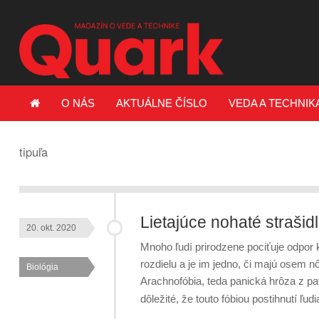
O NÁS
AKTUÁLNE ČÍSLO
VEDA A TECHNIK
tipuľa
Lietajúce nohaté strašid
20. okt. 2020
Mnoho ľudí prirodzene pociťuje odpo
rozdielu a je im jedno, či majú osem 
Biológia
Arachnofóbia, teda panická hrôza z p
dôležité, že touto fóbiou postihnutí ľ