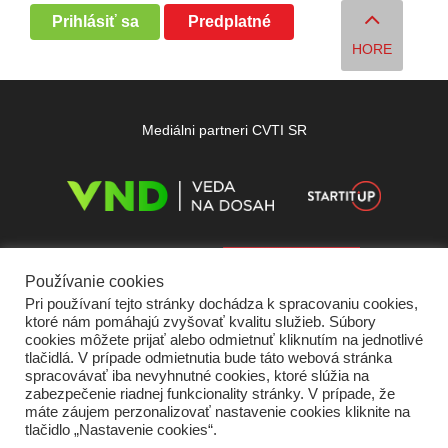
Prihlásiť sa
Predplatné
HORE
Mediálni partneri CVTI SR
Používanie cookies
Pri používaní tejto stránky dochádza k spracovaniu cookies,
ktoré nám pomáhajú zvyšovať kvalitu služieb. Súbory
cookies môžete prijať alebo odmietnuť kliknutím na jednotlivé
tlačidlá. V prípade odmietnutia bude táto webová stránka
spracovávať iba nevyhnutné cookies, ktoré slúžia na
zabezpečenie riadnej funkcionality stránky. V prípade, že
máte záujem perzonalizovať nastavenie cookies kliknite na
tlačidlo „Nastavenie cookies“.
Domov
O nás
Kontakt
Vydavateľ
Predplatné
Inzercia