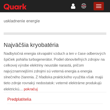
TOGG
NAVIG
uskladnenie energie
Najväčšia kryobatéria
Nadbytočná energia skvapalní vzduch a ten v čase odberových
špičiek poháňa turbogenerátor. Podiel obnoviteľných zdrojov na
celkovej výrobe elektriny neustále narastá, pričom
najvýznamnejšími zdrojmi sú veterná energia a energia
slnečného žiarenia. Z hľadiska praktického využitia však majú
tieto zdroje rovnaký nedostatok: veterné elektrárne produkujú
pokračuj
elektrickú…
Predplatitelia