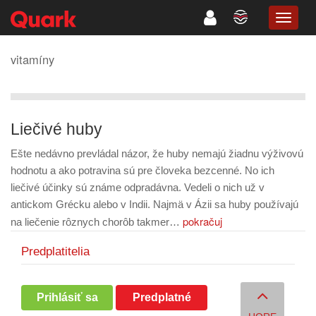
TOGG
NAVIG
vitamíny
Liečivé huby
Ešte nedávno prevládal názor, že huby nemajú žiadnu výživovú
hodnotu a ako potravina sú pre človeka bezcenné. No ich
liečivé účinky sú známe odpradávna. Vedeli o nich už v
antickom Grécku alebo v Indii. Najmä v Ázii sa huby používajú
pokračuj
na liečenie rôznych chorôb takmer…
Predplatitelia
Prihlásiť sa
Predplatné