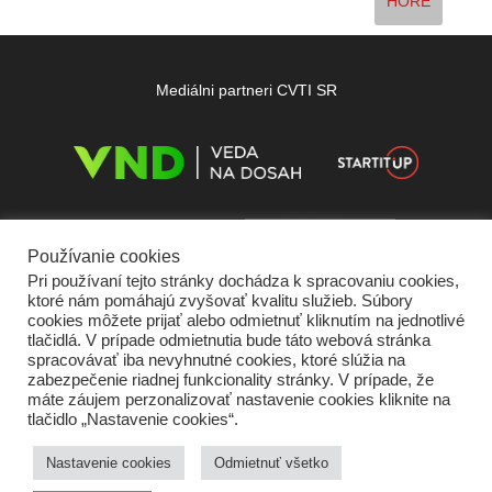
HORE
Mediálni partneri CVTI SR
Používanie cookies
Pri používaní tejto stránky dochádza k spracovaniu cookies,
ktoré nám pomáhajú zvyšovať kvalitu služieb. Súbory
cookies môžete prijať alebo odmietnuť kliknutím na jednotlivé
tlačidlá. V prípade odmietnutia bude táto webová stránka
spracovávať iba nevyhnutné cookies, ktoré slúžia na
zabezpečenie riadnej funkcionality stránky. V prípade, že
máte záujem perzonalizovať nastavenie cookies kliknite na
tlačidlo „Nastavenie cookies“.
Domov
O nás
Kontakt
Vydavateľ
Predplatné
Inzercia
Podmienky používania
Ochrana súkromia
Štatút súťaží
Cookies
Nastavenie cookies
Odmietnuť všetko
Partneri
RSS
Sitemap