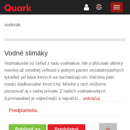
TOGG
NAVIG
vodniak
Vodné slimáky
Vodniakovité sú čeľaď z radu vodniakov. Ide o pľúcnaté ulitníky
menšej až strednej veľkosti s jedným párom nezatiahnuteľných
tykadiel, pri báze ktorých sa nachádzajú oči. Väčšina patrí
medzi sladkovodné živočíchy. Mnohé z nich môžeme
pozorovať aj v našej prírode. Z našich vodniakovitých
pokračuj
(Lymnaeidae) je najbežnejší a najväčší…
Predplatitelia
Prihlásiť sa
Predplatné