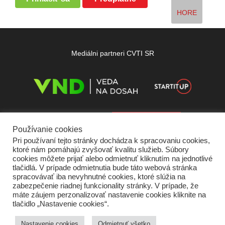
HORE
Mediálni partneri CVTI SR
Používanie cookies
Pri používaní tejto stránky dochádza k spracovaniu cookies,
ktoré nám pomáhajú zvyšovať kvalitu služieb. Súbory
cookies môžete prijať alebo odmietnuť kliknutím na jednotlivé
tlačidlá. V prípade odmietnutia bude táto webová stránka
spracovávať iba nevyhnutné cookies, ktoré slúžia na
zabezpečenie riadnej funkcionality stránky. V prípade, že
máte záujem perzonalizovať nastavenie cookies kliknite na
tlačidlo „Nastavenie cookies“.
Domov
O nás
Kontakt
Vydavateľ
Predplatné
Inzercia
Podmienky používania
Ochrana súkromia
Štatút súťaží
Cookies
Nastavenie cookies
Odmietnuť všetko