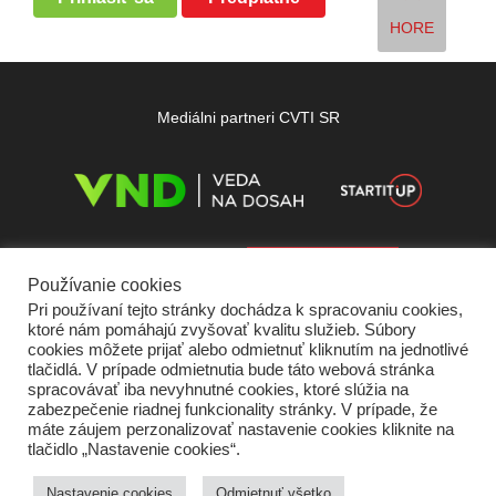
HORE
Mediálni partneri CVTI SR
Používanie cookies
Pri používaní tejto stránky dochádza k spracovaniu cookies,
ktoré nám pomáhajú zvyšovať kvalitu služieb. Súbory
cookies môžete prijať alebo odmietnuť kliknutím na jednotlivé
tlačidlá. V prípade odmietnutia bude táto webová stránka
spracovávať iba nevyhnutné cookies, ktoré slúžia na
zabezpečenie riadnej funkcionality stránky. V prípade, že
máte záujem perzonalizovať nastavenie cookies kliknite na
tlačidlo „Nastavenie cookies“.
Domov
O nás
Kontakt
Vydavateľ
Predplatné
Inzercia
Podmienky používania
Ochrana súkromia
Štatút súťaží
Cookies
Nastavenie cookies
Odmietnuť všetko