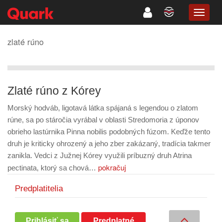
TOGG
NAVIG
zlaté rúno
Zlaté rúno z Kórey
Morský hodváb, ligotavá látka spájaná s legendou o zlatom
rúne, sa po stáročia vyrábal v oblasti Stredomoria z úponov
obrieho lastúrnika Pinna nobilis podobných fúzom. Keďže tento
druh je kriticky ohrozený a jeho zber zakázaný, tradícia takmer
zanikla. Vedci z Južnej Kórey využili príbuzný druh Atrina
pokračuj
pectinata, ktorý sa chová…
Predplatitelia
Prihlásiť sa
Predplatné