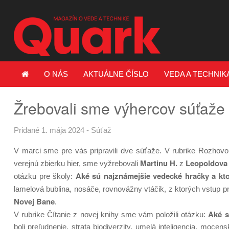
O NÁS
AKTUÁLNE ČÍSLO
VEDA A TECHNIK
Žrebovali sme výhercov súťaže
Pridané 1. mája 2024
-
Súťaž
V marci sme pre vás pripravili dve súťaže. V rubrike Rozhovo
Martinu H.
Leopoldova
verejnú zbierku hier, sme vyžrebovali
z
Aké sú najznámejšie vedecké hračky a kto
otázku pre školy:
lamelová bublina, nosáče, rovnovážny vtáčik, z ktorých vstup p
Novej Bane
.
Aké s
V rubrike Čítanie z novej knihy sme vám položili otázku:
boli preľudnenie, strata biodiverzity, umelá inteligencia, moce