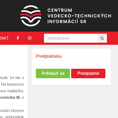
TAKT
Predplatitelia
Prihlásiť sa
Predplatné
ali, že ide o
. Na bonusovú
ova hojdačka,
ominika M.
z
medzi ktorými
ny, nedostatok