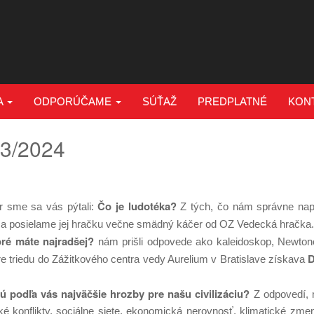
A
ODPORÚČAME
SÚŤAŽ
PREDPLATNÉ
KON
 3/2024
Čo je ludotéka?
r sme sa vás pýtali:
Z tých, čo nám správne napís
a posielame jej hračku večne smädný káčer od OZ Vedecká hračka
ré máte najradšej?
nám prišli odpovede ako kaleidoskop, Newton
D
re triedu do Zážitkového centra vedy Aurelium v Bratislave získava
ú podľa vás najväčšie hrozby pre našu civilizáciu?
Z odpovedí, 
nské konflikty, sociálne siete, ekonomická nerovnosť, klimatické zme