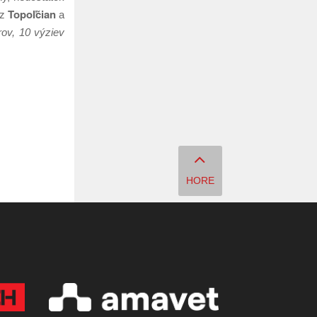
Topoľčian
z
a
ov, 10 výziev
HORE