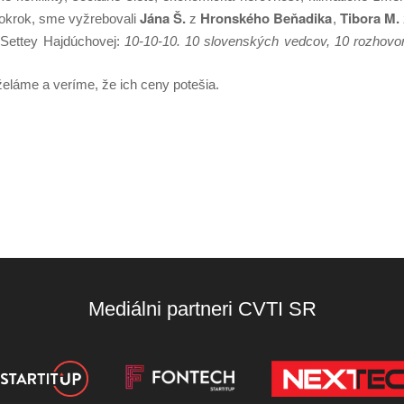
Jána Š.
Hronského Beňadika
Tibora M.
 pokrok, sme vyžrebovali
z
,
Settey Hajdúchovej:
10-10-10. 10 slovenských vedcov, 10 rozhovor
želáme a veríme, že ich ceny potešia.
Mediálni partneri CVTI SR