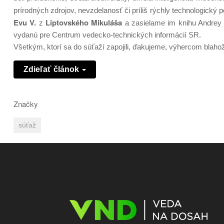
prírodných zdrojov, nevzdelanosť či príliš rýchly technologický
Evu V.
Liptovského Mikuláša
z
a zasielame im knihu Andrey 
vydanú pre Centrum vedecko-technických informácií SR.
Všetkým, ktorí sa do súťaží zapojili, ďakujeme, výhercom blaho
Zdieľať článok
Značky
súťaž