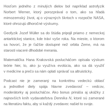
Hosťom jedného z minulých dielov bol napríklad astrofyzik
Norbert Werner, ktorý porozprával o tom, ako sa hľadá
mimozemský život, aj o výrazných škrtoch v rozpočte NASA,
ktoré ohrozujú dlhoročné výskumy.
Geofyzik Jozef Müller sa do štúdia pripojil priamo z nemeckej
antarktickej stanice, kde trávi vyše roka. Na mieste, o ktorom
sa hovorí, že je ťažšie dostupné než orbita Zeme, má na
starosti viaceré dlhodobé merania.
Matematička Hana Krakovská poslucháčom opísala výskum
teórie hier, to, ako ju využíva evolúcia, ako sa dá využiť
v medicíne a prečo sa nám oplatí správať sa altruisticky.
Podcast nie je zameraný na konkrétnu vedeckú oblasť
a jednotlivé diely spája hlavne zvedavosť – vedcov,
moderátorky aj poslucháčov. Ako bonus prináša aj ukážky z
najnovších kníh vydavateľstva
Denníka N
, ktoré sú zamerané
na literatúru faktu, aby si každý zvedavec našiel to svoje.