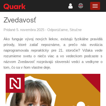
TOGG
NAVIG
Zvedavosť
Pridané 5. novembra 2025
-
Odporúčame
,
Stručne
Ako funguje vývoj nových liekov, existujú fyzikálne pravidlá
prírody, ktoré zatiaľ nepoznáme, a prečo nás evolúcia
naprogramovala
neprakticky
pre 21. storočie? Vďaka vede
rozumieme svetu o niečo viac a vo vedeckom podcaste s
názvom Zvedavosť rozprávajú slovenskí vedci a vedkyne o
tom, čo sa v ňom vlastne deje.