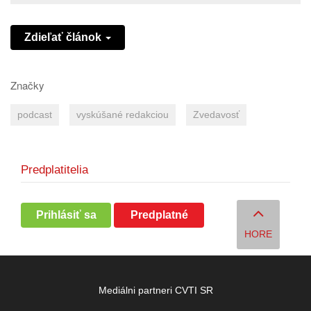
Zdieľať článok
Značky
podcast
vyskúšané redakciou
Zvedavosť
Predplatitelia
Prihlásiť sa
Predplatné
HORE
Mediálni partneri CVTI SR