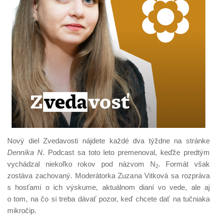
Nový diel Zvedavosti nájdete každé dva týždne na stránke
Denníka N
. Podcast sa toto leto premenoval, keďže predtým
vychádzal niekoľko rokov pod názvom N
. Formát však
2
zostáva zachovaný. Moderátorka Zuzana Vitková sa rozpráva
s hosťami o ich výskume, aktuál­nom dianí vo vede, ale aj
o tom, na čo si treba dávať pozor, keď chcete dať na tučniaka
mikročip.