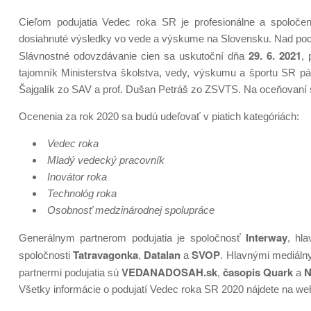
Cieľom podujatia Vedec roka SR je profesionálne a spoločen
dosiahnuté výsledky vo vede a výskume na Slovensku. Nad poduj
29. 6. 2021
Slávnostné odovzdávanie cien sa uskutoční dňa
, 
tajomník Ministerstva školstva, vedy, výskumu a športu SR pán 
Šajgalík zo SAV a prof. Dušan Petráš zo ZSVTS. Na oceňovaní 
Ocenenia za rok 2020 sa budú udeľovať v piatich kategóriách:
Vedec roka
Mladý vedecký pracovník
Inovátor roka
Technológ roka
Osobnosť medzinárodnej spolupráce
Interway
Generálnym partnerom podujatia je spoločnosť
, hl
Tatravagonka
Datalan
SVOP
spoločnosti
,
a
. Hlavnými mediálny
VEDANADOSAH.sk
časopis Quark
N
partnermi podujatia sú
,
a
Všetky informácie o podujatí Vedec roka SR 2020 nájdete na we