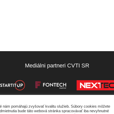
Mediálni partneri CVTI SR
oré nám pomáhajú zvyšovať kvalitu služieb. Súbory cookies môžete
de odmietnutia bude táto webová stránka spracovávať iba nevyhnutné
nky používania
Ochrana súkromia
Štatút súťaží