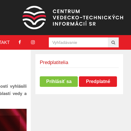
TAKT
Predplatitelia
Prihlásiť sa
Predplatné
tí vyhlásili
lastí vedy a