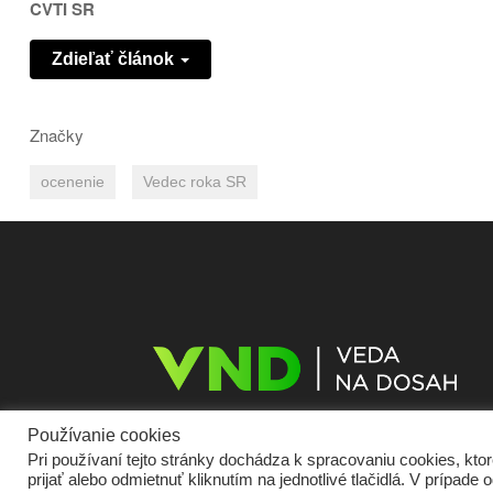
CVTI SR
Zdieľať článok
Značky
ocenenie
Vedec roka SR
Používanie cookies
Pri používaní tejto stránky dochádza k spracovaniu cookies, kt
prijať alebo odmietnuť kliknutím na jednotlivé tlačidlá. V prípa
Domov
O nás
Kontakt
Vydavateľ
Predplatné
Inzercia
Podmie