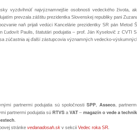
sky vyzdvihnúť najvýznamnejšie osobnosti vedeckého života, ako
atím prevzala záštitu prezidentka Slovenskej republiky pani Zuzan
pozvanie naň prijali vedúci Kancelárie prezidentky SR pán Metod 
Ľudovít Paulis, štatutári podujatia – prof. Ján Kyselovič z CVTI S
sa zúčastnia aj ďalší zástupcovia významných vedecko-výskumných i
SPP
Asseco
avnými partnermi podujatia sú spoločnosti
,
, partnerm
RTVS
VAT
magazín o vede a techni
mi partnermi podujatia sú
a
–
extech
.
bovej stránke
vedanadosah.sk
v sekcii
Vedec roka SR
.