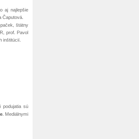
 aj najlepšie
a Čaputová.
Špaček, štátny
R, prof. Pavol
nštitúcií.
i podujatia sú
ke
. Mediálnymi