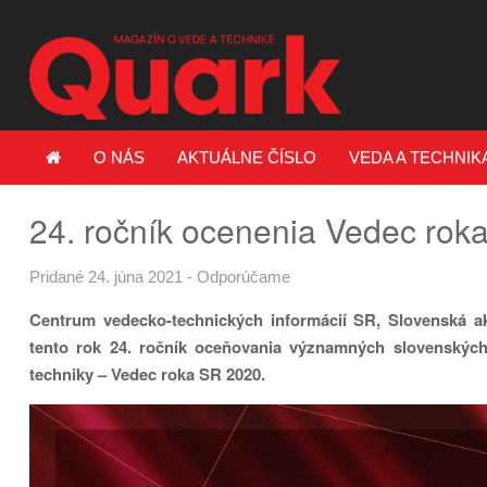
O NÁS
AKTUÁLNE ČÍSLO
VEDA A TECHNIK
24. ročník ocenenia Vedec rok
Pridané 24. júna 2021
-
Odporúčame
Centrum vedecko-technických informácií SR, Slovenská ak
tento rok 24. ročník oceňovania významných slovenskýc
techniky – Vedec roka SR 2020.