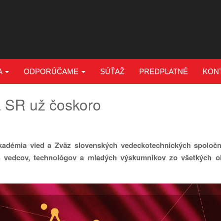
A
ODPORÚČAME
SÚŤAŽ
PREDPLATNÉ
KON
a SR už čoskoro
adémia vied a Zväz slovenských vedeckotechnických spoločnos
h vedcov, technológov a mladých výskumníkov zo všetkých ob