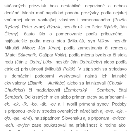
súčasných priezvisk bolo nestabilné, nepovinné a nebolo
dedičné. Mohlo mať napríklad podobu prezývky podľa nejakej
vnútornej alebo vonkajšej vlastnosti pomenovaného (Povša
Ryšavý
, Peter zvaný
Rýdzik
, neskôr už len Peter
Rýdzik
, Ján
Čierny
), často išlo o pomenovanie podľa príbuzného,
najčastejšie podľa mena otca (Mikuláš, syn
Mikov
, neskôr
Mikuláš
Mikov
; Ján
Júran
), podľa zamestnania či remesla
(Matej
Súkenník
, Gašpar
Kolár
), podľa miesta bydliska či sídla
rodu (Ján
z Ostrej Lúky
, neskôr Ján
Ostrolúcky
) alebo podľa
etnickej príslušnosti (Mikuláš
Polák
). V zápisoch sa striedavo
s domácimi podobami vyskytovali najmä ich latinské
ekvivalenty (
Zlatník
–
Aurifabe
) alebo sa latinizovali (
Chudík –
Chudicius
) či maďarizovali (
Žemberský – Sembery,
čítaj
Šemberi
). Od krstných mien alebo prímen otcov sa príponami
-
ek
,
-ok
,
-ík
,
-ko
,
-ák
,
-ov
a i. tvorili prímená synov. Podoby
s príponou
-ovie
(v stredoslovenských nárečiach aj
-ove
,
-oje
,
-
ojo
,
-eje
,
-e/-é
), na západnom Slovensku aj s príponami
-oviech
,
-ech
,
-ových
zase poukazovali na príslušnosť k rodine ako