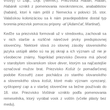
vrstvy) či
Dajč
,
Dojč
(Nemec). Priezviská
Habán
,
Habáň
,
Habánik
vznikli z pomenovania novokrstencov, anababtistov
(
habáni
), ktorí k nám prišli z Nemecka v polovici 16. stor.
Valašskou kolonizáciou sa k nám pravdepodobne dostal typ
tvorenia priezvisk pomocou prípony
-ať
(
Adamčať
,
Martinať
).
Keďže sa priezviská formovali už v stredoveku, zachovali sa
v nich staršie a rozličné nárečové prvky predspisovnej
slovenčiny. Niektoré slová zo slovnej zásoby slovenského
jazyka ustúpili alebo sú na jej okraji a ich význam už nie je
všeobecne známy. Napríklad priezvisko
Devera
má pôvod
v starobylom slovanskom slove
dever
, ktorým sa najčastejšie
označoval mužov brat. Priezvisko
Košút
(v pomaďarčenej
podobe
Kossuth
) zase pochádza zo starého slovanského
a slovenského slova
košút
, ktoré malo význam
vyrezaný,
vyškopený cap
a v staršej slovenčine sa bežne používalo do
18. stor. Priezvisko
Voštinár
vzniklo podľa pomenovania
remeselníka, ktorý vyrábal vosk z voštín (včelie plásty bez
medu).