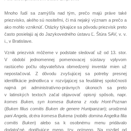
Mnoho ľudí sa zamýšľa nad tým, prečo majú práve také
priezvisko, akého sú nositeľmi, či má nejaký význam a prečo a
ako mohlo vzniknúť. Otázky týkajúce sa pôvodu priezvisk preto
často posielajú aj do Jazykovedného ústavu Ľ. Štúra SAV, v. v.
i., v Bratislave.
Vznik priezvisk môžeme v podstate sledovať už od 13. stor.
V období jednomennej pomenovacej sústavy vplyvom
rastúceho počtu obyvateľstva obmedzený inventár mien už
nepostačoval. Z dôvodu zvyšujúcej sa potreby presnej
identifikácie jednotlivca v rozvíjajúcej sa feudálnej spoločnosti
najmä pri administratívno-právnych úkonoch sa preto
v latinských textoch začal objavovať opisný spôsob, napr.
komes Buken, syn komesa Bukena z rodu Hont-Poznan
(
Buken filius comitis Buken de genere Huntpanzan
);
urodzená
pani Angela, dcéra komesa Bukena
(
nobilis domina Angelka filia
comitis Buken
) alebo sa k osobnému menu pridávalo
dodatočné, doplňujúce meno, tzv.
prímeno
. Na rozdiel od