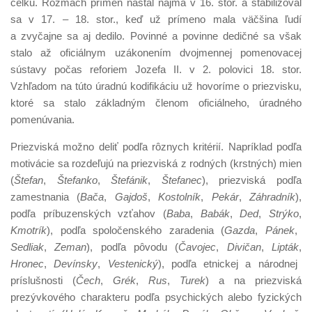
celku. Rozmach prímen nastal najmä v 16. stor. a stabilizoval
sa v 17. – 18. stor., keď už prímeno mala väčšina ľudí
a zvyčajne sa aj dedilo. Povinné a povinne dedičné sa však
stalo až oficiálnym uzákonením dvojmennej pomenovacej
sústavy počas reforiem Jozefa II. v 2. polovici 18. stor.
Vzhľadom na túto úradnú kodifikáciu už hovoríme o priezvisku,
ktoré sa stalo základným členom oficiálneho, úradného
pomenúvania.
Priezviská možno deliť podľa rôznych kritérií. Napríklad podľa
motivácie sa rozdeľujú na priezviská z rodných (krstných) mien
(
Štefan
,
Štefanko
,
Štefánik
,
Štefanec
), priezviská podľa
zamestnania (
Bača
,
Gajdoš
,
Kostolník
,
Pekár
,
Záhradník
),
podľa príbuzenských vzťahov (
Baba
,
Babák
,
Ded
,
Strýko
,
Kmotrík
), podľa spoločenského zaradenia (
Gazda
,
Pánek
,
Sedliak
,
Zeman
), podľa pôvodu (
Čavojec
,
Divičan
,
Lipták
,
Hronec
,
Devínsky
,
Vestenický
), podľa etnickej a národnej
príslušnosti (
Čech
,
Grék
,
Rus
,
Turek
) a na priezviská
prezývkového charakteru podľa psychických alebo fyzických