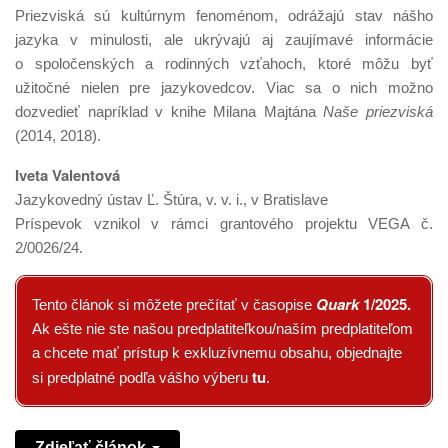
Priezviská sú kultúrnym fenoménom, odrážajú stav nášho
jazyka v minulosti, ale ukrývajú aj zaujímavé informácie
o spoločenských a rodinných vzťahoch, ktoré môžu byť
užitočné nielen pre jazykovedcov. Viac sa o nich možno
dozvedieť napríklad v knihe Milana Majtána
Naše priezviská
(2014, 2018).
Iveta Valentová
Jazykovedný ústav Ľ. Štúra, v. v. i., v Bratislave
Príspevok vznikol v rámci grantového projektu VEGA č.
2/0026/24.
Quark
1/2025
.
Tento článok si môžete prečítať v časopise
Ak ešte nie ste našou predplatiteľkou/naším predplatiteľom
a chcete mať prístup k exkluzívnemu obsahu, objednajte
tu
si predplatné podľa vášho výberu
.
Zdieľať článok