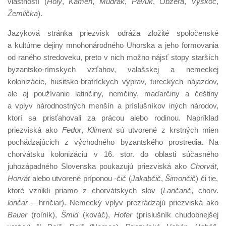
vlastností (
Holý
,
Kameň
,
Mudrák
,
Pavúk
,
Obžera
,
Vyskoč
,
Žemlička
).
Jazyková stránka priezvisk odráža zložité spoločenské
a kultúrne dejiny mnohonárodného Uhorska a jeho formovania
od raného stredoveku, preto v nich možno nájsť stopy starších
byzantsko-rímskych vzťahov, valašskej a nemeckej
kolonizácie, husitsko-bratríckych výprav, tureckých nájazdov,
ale aj používanie latinčiny, nemčiny, maďarčiny a češtiny
a vplyv národnostných menšín a príslušníkov iných národov,
ktorí sa prisťahovali za prácou alebo rodinou. Napríklad
priezviská ako
Fedor
,
Kliment
sú utvorené z krstných mien
pochádzajúcich z východného byzantského prostredia. Na
chorvátsku kolonizáciu v 16. stor. do oblasti súčasného
juhozápadného Slovenska poukazujú priezviská ako
Chorvát
,
Horvát
alebo utvorené príponou
-čič
(
Jakabčič
,
Šimončič
) či tie,
ktoré vznikli priamo z chorvátskych slov (
Lančarič
, chorv.
lončar
– hrnčiar). Nemecký vplyv prezrádzajú priezviská ako
Bauer
(roľník),
Šmid
(kováč),
Hofer
(príslušník chudobnejšej