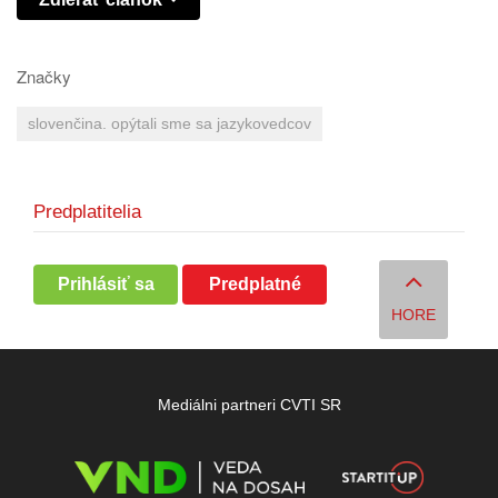
Značky
slovenčina. opýtali sme sa jazykovedcov
Predplatitelia
Prihlásiť sa
Predplatné
HORE
Mediálni partneri CVTI SR