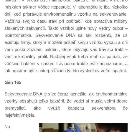
miskách takmer vôbec nepestuje. V laboratóriu je iba niekoľko
dní, keď pripravuje environmentálnu vzorku na sekvenovanie.
Väčšinu svojho času trávi pri počítači, kde spracúva milióny
získaných sekvencií. Takto vznikol úplne nový vedný odbor –
bioinformatika. Sekvenovanie DNA sa tak rozbehlo, že už
existujú firmy, ktorým môžete poslať svoju vzorku výkalu a oni
vám pošlú zoznam baktérií, ktoré obývajú váš tráviaci trakt –
váš mikrobiálny profil. Naďalej však treba mať na pamäti, že
väčšinu baktérií v našom tráviacom trakte ešte nepoznáme, a
tak musíme byť s interpretáciou týchto výsledkov veľmi opatrní.
Gén 165
Sekvenovanie DNA je síce čoraz lacnejšie, ale environmentálne
vzorky obsahujú toľko baktérií, že vedci si musia veľmi dobre
premyslieť, ako využiť kapacitu sekvenátora čo
najefektívnejšie.
Na