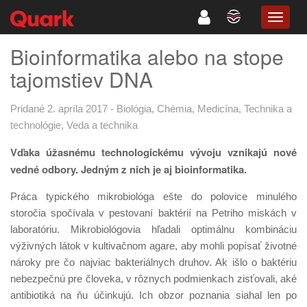
TOGG
NAVIG
Bioinformatika alebo na stope
tajomstiev DNA
Pridané 2. apríla 2017
-
Biológia
,
Chémia
,
Medicína
,
Technika a
technológie
,
Veda a technika
Vďaka úžasnému technologickému vývoju vznikajú nové
vedné odbory. Jedným z nich je aj bioinformatika.
Práca typického mikrobiológa ešte do polovice minulého
storočia spočívala v pestovaní baktérií na Petriho miskách v
laboratóriu. Mikrobiológovia hľadali optimálnu kombináciu
výživných látok v kultivačnom agare, aby mohli popísať životné
nároky pre čo najviac bakteriálnych druhov. Ak išlo o baktériu
nebezpečnú pre človeka, v rôznych podmienkach zisťovali, aké
antibiotiká na ňu účinkujú. Ich obzor poznania siahal len po