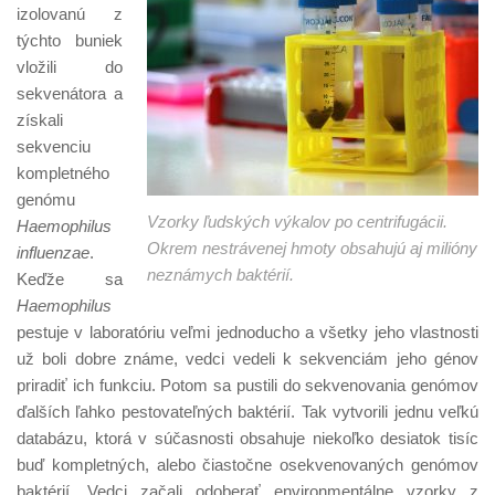
izolovanú z
týchto buniek
vložili do
sekvenátora a
získali
sekvenciu
kompletného
genómu
Vzorky ľudských výkalov po centrifugácii.
Haemophilus
Okrem nestrávenej hmoty obsahujú aj milióny
influenzae
.
neznámych baktérií.
Keďže sa
Haemophilus
pestuje v laboratóriu veľmi jednoducho a všetky jeho vlastnosti
už boli dobre známe, vedci vedeli k sekvenciám jeho génov
priradiť ich funkciu. Potom sa pustili do sekvenovania genómov
ďalších ľahko pestovateľných baktérií. Tak vytvorili jednu veľkú
databázu, ktorá v súčasnosti obsahuje niekoľko desiatok tisíc
buď kompletných, alebo čiastočne osekvenovaných genómov
baktérií. Vedci začali odoberať environmentálne vzorky z