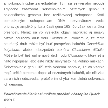
amplikónoch úplne zanedbateľné. Tým sa sekvenátor nebude
zbytočne zaťažovať sekvenovaním ostatných génov z
bakteriálneho genómu bez rozlišovacej schopnosti. Kvôli
obmedzeným schopnostiam DNA sekvenátorov vedci
pripravujú amplikóny iba z časti génu 16S, čo však ide na úkor
presnosti. Neraz sa vo výsledku objaví napríklad aj nejaký
bližšie neurčený druh rodu
Clostridium
. Problém je, že tento
neurčený druh môže byť buď prospešná baktéria
Clostridium
butyricum
, alebo nebezpečná baktéria
Clostridium difficile
.
Môže to byť tiež úplne nový druh rodu
Clostridium
, ktorý ešte
nikto nepopísal, lebo ešte nikdy nevyrástol na Petriho miskách.
Sekvenovanie génu 16S teda vedcom napovie, že vo vzorke
majú určité percento doposiaľ neznámych baktérií, ale nič viac
sa o nich nedozvedia, pretože im chýba kompletná sekvencia
ich genómu.
Pokračovanie článku si môžete prečítať v časopise Quark
4/2017.