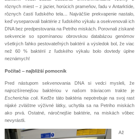
rôznych miest – z jazier, horúcich prameňov, ľadu v Antarktíde,
rôznych častí ľudského tela… Najväčšie prekvapenie nastalo,
keď vyseparovali baktérie z ľudského výkalu a osekvenovali ich
DNA bez predpestovania na Petriho miskách. Porovnali získané
sekvencie so spomínanou obrovskou databázou genómov
všetkých ľahko pestovateľných baktérií a výsledok bol, že viac
než 60 % baktérií z ľudského výkalu bolo dovtedy úplne
neznámych!
Počítač – najbližší pomocník
Pred nástupom sekvenovania DNA si vedci mysleli, že
najrozšírenejšou baktériou v našom tráviacom trakte je
Escherichia coli
. Keďže táto baktéria nepotrebuje na svoj rast
nijaké zvláštne výživné látky, uchytila sa na Petriho miskách
ako prvá. Ostatné, náročnejšie baktérie, na miskách vôbec
nevyrástli.
Až