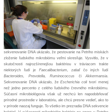
sekvenovanie DNA ukázalo, že pestovanie na Petriho miskách
zloženie ľudského mikrobiómu veľmi skresľuje. Vysvitlo, že v
skutočnosti najrozšírenejšou baktériou v tráviacom trakte
niektorých ľudí je
Faecalibacterium
, zatiaľ čo iných ľudí
Bacteroides, Prevotella, Ruminococcus
či
Akkermansia
.
Sekvenovanie DNA ukázalo, že
Escherichia coli
tvorí menej
než jedno percento z celého ľudského črevného mikrobiómu.
Súčasní mikrobiológovia však už nechcú len napodobňovať
prírodné prostredie v laboratóriu, ale chcú presne vedieť, ako to
v prírode naozaj funguje. To všetko im prezradia DNA sekvencie
baktérií. V súčasnosti mikrobiológ baktérie na agare v Petriho