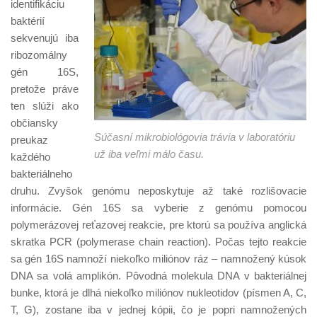
identifikáciu
baktérií
sekvenujú iba
ribozomálny
gén 16S,
pretože práve
ten slúži ako
občiansky
Súčasní mikrobiológovia trávia v laboratóriu
preukaz
už iba veľmi málo času.
každého
bakteriálneho
druhu. Zvyšok genómu neposkytuje až také rozlišovacie
informácie. Gén 16S sa vyberie z genómu pomocou
polymerázovej reťazovej reakcie, pre ktorú sa používa anglická
skratka PCR (polymerase chain reaction). Počas tejto reakcie
sa gén 16S namnoží niekoľko miliónov ráz – namnožený kúsok
DNA sa volá amplikón. Pôvodná molekula DNA v bakteriálnej
bunke, ktorá je dlhá niekoľko miliónov nukleotidov (písmen A, C,
T, G), zostane iba v jednej kópii, čo je popri namnožených