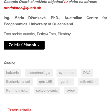
Časopis
Quark si môžete objednať
tu
alebo na adrese:
predplatne@quark.sk
Ing. Mária Džunková, PhD., Australian Centre for
Ecogenomics, University of Queensland
Foto archív autorky, Fotky&Foto, Pixabay
Zdieľať článok
Značky
baktérie
biotechnológia
cytometer
DNA
Escherichia coli
gén 165
genóm
mikrobióm
Petriho miska
sekvenovanie
výber
Predplatitelia