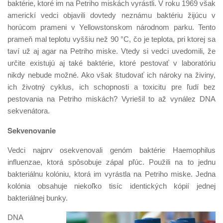
baktérie, ktoré im na Petriho miskách vyrástli. V roku 1969 však
americkí vedci objavili dovtedy neznámu baktériu žijúcu v
horúcom prameni v Yellowstonskom národnom parku. Tento
prameň mal teplotu vyššiu než 90 °C, čo je teplota, pri ktorej sa
taví už aj agar na Petriho miske. Vtedy si vedci uvedomili, že
určite existujú aj také baktérie, ktoré pestovať v laboratóriu
nikdy nebude možné. Ako však študovať ich nároky na živiny,
ich životný cyklus, ich schopnosti a toxicitu pre ľudí bez
pestovania na Petriho miskách? Vyriešil to až vynález DNA
sekvenátora.
Sekvenovanie
Vedci najprv osekvenovali genóm baktérie Haemophilus
influenzae, ktorá spôsobuje zápal pľúc. Použili na to jednu
bakteriálnu kolóniu, ktorá im vyrástla na Petriho miske. Jedna
kolónia obsahuje niekoľko tisíc identických kópií jednej
bakteriálnej bunky.
DNA