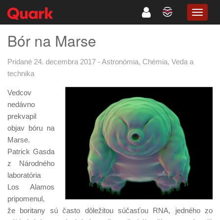
TOGG
NAVIG
Bór na Marse
Pridané 24. decembra 2017
-
Astronómia
,
Chémia
,
Veda a
technika
Vedcov
nedávno
prekvapil
objav bóru na
Marse.
Patrick Gasda
z Národného
laboratória
Los Alamos
pripomenul,
že boritany sú často dôležitou súčasťou RNA, jedného zo