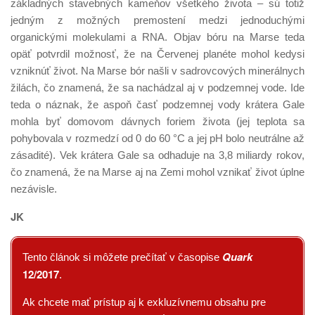
základných stavebných kameňov všetkého života – sú totiž
jedným z možných premostení medzi jednoduchými
organickými molekulami a RNA. Objav bóru na Marse teda
opäť potvrdil možnosť, že na Červenej planéte mohol kedysi
vzniknúť život. Na Marse bór našli v sadrovcových minerálnych
žilách, čo znamená, že sa nachádzal aj v podzemnej vode. Ide
teda o náznak, že aspoň časť podzemnej vody krátera Gale
mohla byť domovom dávnych foriem života (jej teplota sa
pohybovala v rozmedzí od 0 do 60 °C a jej pH bolo neutrálne až
zásadité). Vek krátera Gale sa odhaduje na 3,8 miliardy rokov,
čo znamená, že na Marse aj na Zemi mohol vznikať život úplne
nezávisle.
JK
Quark
Tento článok si môžete prečítať v časopise
12/2017
.
Ak chcete mať prístup aj k exkluzívnemu obsahu pre