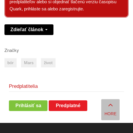
predplatiteľov alebo si objednať tlačenú verziu časopisu
Quark, prihláste sa alebo zaregistrujte.
Zdieľať článok
Značky
bór
Mars
život
Predplatitelia
Prihlásiť sa
Predplatné
HORE