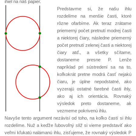
ihiel na náš papier.
Predstavme si, že našu ihlu
rozdelíme na menšie časti, ktoré
rôzne ofarbíme. Ak teraz zrátame
priemerný počet pretnutí modrej časti
a niektorej čiary, následne priemerný
počet pretnutí zelenej časti a niektorej
čiary atď., a všetky sčítame,
dostaneme presne P. Lenže
napríklad pri sústredení sa na to,
koľkokrát pretne modrá časť nejakú
čiaru, je úplne nepodstatné, ako
vyzerajú ostatné farebné časti ihly,
ako aj ich orientácia. Rovnaký
výsledok preto dostaneme, ak
vezmeme pokrivenú ihlu.
Navyše tento argument nezávisí od toho, na koľko častí si ihlu
rozdelíme. Nuž a keďže ľubovoľný
slíž
si vieme predstaviť ako
veľmi kľukatú nalámanú ihlu, zisťujeme, že rovnaký výsledok P