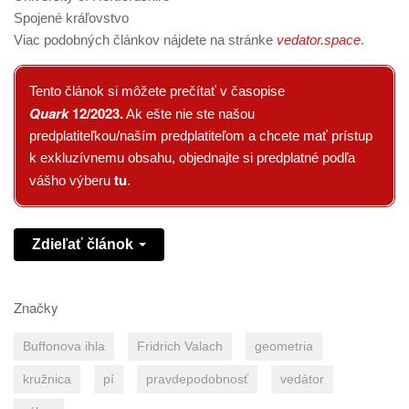
Spojené kráľovstvo
Viac podobných článkov nájdete na stránke
vedator.space
.
Tento článok si môžete prečítať v časopise
Quark
12/2023
.
Ak ešte nie ste našou
predplatiteľkou/naším predplatiteľom a chcete mať prístup
k exkluzívnemu obsahu, objednajte si predplatné podľa
tu
vášho výberu
.
Zdieľať článok
Značky
Buffonova ihla
Fridrich Valach
geometria
kružnica
pí
pravdepodobnosť
vedátor