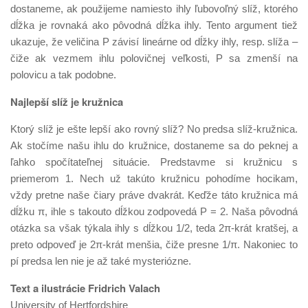
dostaneme, ak použijeme namiesto ihly ľubovoľný slíž, ktorého
dĺžka je rovnaká ako pôvodná dĺžka ihly. Tento argument tiež
ukazuje, že veličina P závisí lineárne od dĺžky ihly, resp. slíža –
čiže ak vezmem ihlu polovičnej veľkosti, P sa zmenší na
polovicu a tak podobne.
Najlepší slíž je kružnica
Ktorý slíž je ešte lepší ako rovný slíž? No predsa slíž-kružnica.
Ak stočíme našu ihlu do kružnice, dostaneme sa do peknej a
ľahko spočítateľnej situácie. Predstavme si kružnicu s
priemerom 1. Nech už takúto kružnicu pohodíme hocikam,
vždy pretne naše čiary práve dvakrát. Keďže táto kružnica má
dĺžku π, ihle s takouto dĺžkou zodpovedá P = 2. Naša pôvodná
otázka sa však týkala ihly s dĺžkou 1/2, teda 2π-krát kratšej, a
preto odpoveď je 2π-krát menšia, čiže presne 1/π. Nakoniec to
pí predsa len nie je až také mysteriózne.
Text a ilustrácie Fridrich Valach
University of Hertfordshire