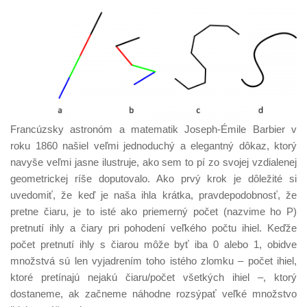
Francúzsky astronóm a matematik Joseph-Émile Barbier v
roku 1860 našiel veľmi jednoduchý a elegantný dôkaz, ktorý
navyše veľmi jasne ilustruje, ako sem to pí zo svojej vzdialenej
geometrickej ríše doputovalo. Ako prvý krok je dôležité si
uvedomiť, že keď je naša ihla krátka, pravdepodobnosť, že
pretne čiaru, je to isté ako priemerný počet (nazvime ho P)
pretnutí ihly a čiary pri pohodení veľkého počtu ihiel. Keďže
počet pretnutí ihly s čiarou môže byť iba 0 alebo 1, obidve
množstvá sú len vyjadrením toho istého zlomku – počet ihiel,
ktoré pretínajú nejakú čiaru/počet všetkých ihiel –, ktorý
dostaneme, ak začneme náhodne rozsýpať veľké množstvo