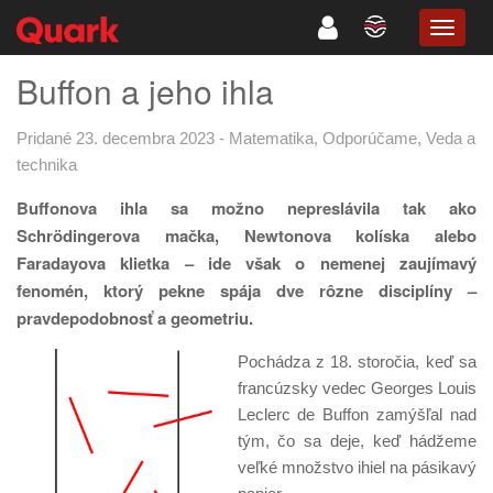
TOGG
NAVIG
Buffon a jeho ihla
Pridané 23. decembra 2023
-
Matematika
,
Odporúčame
,
Veda a
technika
Buffonova ihla sa možno nepreslávila tak ako
Schrödingerova mačka, Newtonova kolíska alebo
Faradayova klietka – ide však o nemenej zaujímavý
fenomén, ktorý pekne spája dve rôzne disciplíny –
pravdepodobnosť a geometriu.
Pochádza z 18. storočia, keď sa
francúzsky vedec Georges Louis
Leclerc de Buffon zamýšľal nad
tým, čo sa deje, keď hádžeme
veľké množstvo ihiel na pásikavý