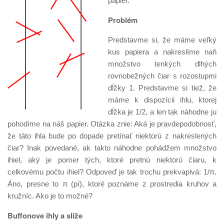
papier.
Problém
Predstavme si, že máme veľký
kus papiera a nakreslíme naň
množstvo tenkých dlhých
rovnobežných čiar s rozostupmi
dĺžky 1. Predstavme si tiež, že
máme k dispozícii ihlu, ktorej
dĺžka je 1/2, a len tak náhodne ju
pohodíme na náš papier. Otázka znie: Aká je pravdepodobnosť,
že táto ihla bude po dopade pretínať niektorú z nakreslených
čiar? Inak povedané, ak takto náhodne pohádžem množstvo
ihiel, aký je pomer tých, ktoré pretnú niektorú čiaru, k
celkovému počtu ihiel? Odpoveď je tak trochu prekvapivá: 1/π.
Áno, presne to π (pí), ktoré poznáme z prostredia kruhov a
kružníc. Ako je to možné?
Buffonove ihly a slíže