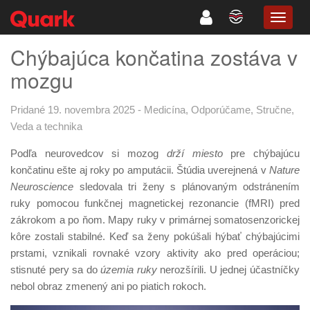
TOGG
NAVIG
Chýbajúca končatina zostáva v
mozgu
Pridané 19. novembra 2025
-
Medicína
,
Odporúčame
,
Stručne
,
Veda a technika
Podľa neurovedcov si mozog
drží miesto
pre chýbajúcu
končatinu ešte aj roky po amputácii. Štúdia uverejnená v
Nature
Neuroscience
sledovala tri ženy s plánovaným odstránením
ruky pomocou funkčnej magnetickej rezonancie (fMRI) pred
zákrokom a po ňom. Mapy ruky v primárnej somatosenzorickej
kôre zostali stabilné. Keď sa ženy pokúšali hýbať chýbajúcimi
prstami, vznikali rovnaké vzory aktivity ako pred operáciou;
stisnuté pery sa do
územia ruky
nerozšírili. U jednej účastníčky
nebol obraz zmenený ani po piatich rokoch.