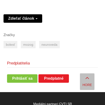
Zdieľať článok
Značky
bolesť
mozog
neuroveda
Predplatitelia
Prihlásiť sa
Predplatné
HORE
Mediálni partneri CVTI SR