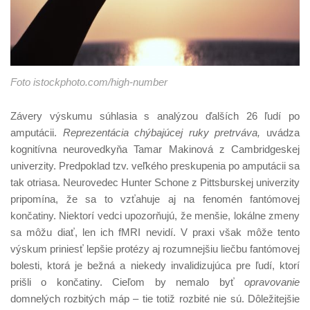
Foto istockphoto.com/high-number
Závery výskumu súhlasia s analýzou ďalších 26 ľudí po
amputácii.
Reprezentácia chýbajúcej ruky pretrváva,
uvádza
kognitívna neurovedkyňa Tamar Makinová z Cambridgeskej
univerzity. Predpoklad tzv. veľkého preskupenia po amputácii sa
tak otriasa. Neurovedec Hunter Schone z Pittsburskej univerzity
pripomína, že sa to vzťahuje aj na fenomén fantómovej
končatiny. Niektorí vedci upozorňujú, že menšie, lokálne zmeny
sa môžu diať, len ich fMRI nevidí. V praxi však môže tento
výskum priniesť lepšie protézy aj rozumnejšiu liečbu fantómovej
bolesti, ktorá je bežná a niekedy invalidizujúca pre ľudí, ktorí
prišli o končatiny. Cieľom by nemalo byť
opravovanie
domnelých rozbitých máp – tie totiž rozbité nie sú. Dôležitejšie