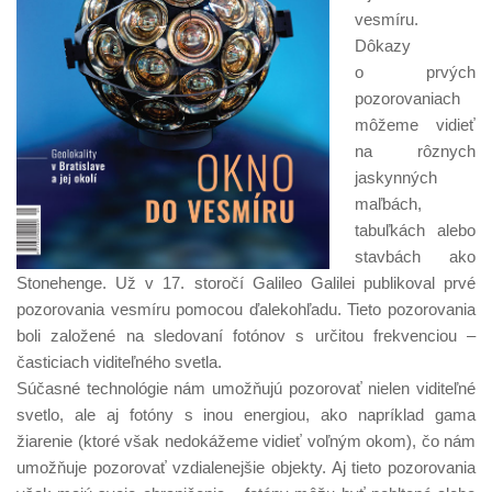
vesmíru.
Dôkazy
o prvých
pozorovaniach
môžeme vidieť
na rôznych
jaskynných
maľbách,
tabuľkách alebo
stavbách ako
Stonehenge. Už v 17. storočí Galileo Galilei publikoval prvé
pozorovania vesmíru pomocou ďalekohľadu. Tieto pozorovania
boli založené na sledovaní fotónov s určitou frekvenciou –
časticiach viditeľného svetla.
Súčasné technológie nám umožňujú pozorovať nielen viditeľné
svetlo, ale aj fotóny s inou energiou, ako napríklad gama
žiarenie (ktoré však nedokážeme vidieť voľným okom), čo nám
umožňuje pozorovať vzdialenejšie objekty. Aj tieto pozorovania