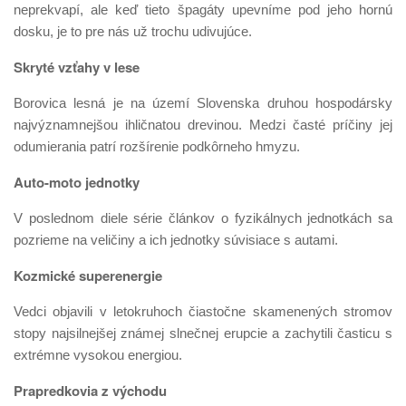
neprekvapí, ale keď tieto špagáty upevníme pod jeho hornú
dosku, je to pre nás už trochu udivujúce.
Skryté vzťahy v lese
Borovica lesná je na území Slovenska druhou hospodársky
najvýznamnejšou ihličnatou drevinou. Medzi časté príčiny jej
odumierania patrí rozšírenie podkôrneho hmyzu.
Auto-moto jednotky
V poslednom diele série článkov o fyzikálnych jednotkách sa
pozrieme na veličiny a ich jednotky súvisiace s autami.
Kozmické superenergie
Vedci objavili v letokruhoch čiastočne skamenených stromov
stopy najsilnejšej známej slnečnej erupcie a zachytili časticu s
extrémne vysokou energiou.
Prapredkovia z východu