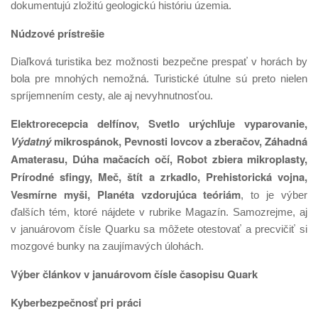
dokumentujú zložitú geologickú históriu územia.
Núdzové prístrešie
Diaľková turistika bez možnosti bezpečne prespať v horách by
bola pre mnohých nemožná. Turistické útulne sú preto nielen
spríjemnením cesty, ale aj nevyhnutnosťou.
Elektrorecepcia delfínov, Svetlo urýchľuje vyparovanie,
Výdatný
mikrospánok, Pevnosti lovcov a zberačov, Záhadná
Amaterasu, Dúha mačacích očí, Robot zbiera mikroplasty,
Prírodné sfingy, Meč, štít a zrkadlo, Prehistorická vojna,
Vesmírne myši, Planéta vzdorujúca teóriám
, to je výber
ďalších tém, ktoré nájdete v rubrike Magazín. Samozrejme, aj
v januárovom čísle Quarku sa môžete otestovať a precvičiť si
mozgové bunky na zaujímavých úlohách.
Výber článkov v januárovom čísle časopisu Quark
Kyberbezpečnosť pri práci