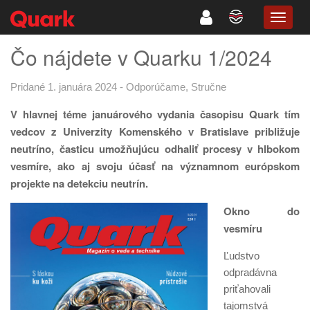
TOGG
NAVIG
Čo nájdete v Quarku 1/2024
Pridané 1. januára 2024
-
Odporúčame
,
Stručne
V hlavnej téme januárového vydania časopisu Quark tím
vedcov z Univerzity Komenského v Bratislave približuje
neutríno, časticu umožňujúcu odhaliť procesy v hlbokom
vesmíre, ako aj svoju účasť na významnom európskom
projekte na detekciu neutrín.
Okno do
vesmíru
Ľudstvo
odpradávna
priťahovali
tajomstvá