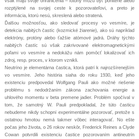
však majú svoje ohraničenia – fotóny môžu byť pohltené alebo
rozptýlené na svojej ceste k pozorovateľovi, a preto je
informácia, ktorú nesú, skreslená alebo stratená.
Ďalšou možnosťou, ako sledovať procesy vo vesmíre, je
detekcia nabitých častíc (kozmické žiarenie), ako sú napríklad
elektróny, protóny alebo ťažšie atómové jadrá. Dráhy týchto
nabitých častíc sú však zakrivované elektromagnetickými
poľami vo vesmíre a nedokážu nám pomôcť lokalizovať ich
zdroj, resp. proces, v ktorom vznikli.
Neutríno je elementárna častica, ktorá patrí k najrozšírenejším
vo vesmíre. Jeho história siaha do roku 1930, keď jeho
existenciu predpovedal Wolfgang Pauli ako možné riešenie
problému s nedodržaním zákona zachovania energie a
uhlového momentu v beta premene jadier. Problém spočíval v
tom, že samotný W. Pauli predpokladal, že túto časticu
nebudeme nikdy schopní experimentálne pozorovať, pretože s
ostatnou hmotou nemá takmer vôbec interagovať. No ešte
počas jeho života, o 26 rokov neskôr, Frederick Reines a Clyde
Cowan potvrdili existenciu častice pozorovaním antineutrín