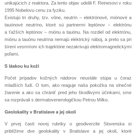
unikajúcich z reaktora. Za tento objav udelili F. Reinesovi v roku
1995 Nobelovu cenu za fyziku.
Existujú tri druhy, tzv. vône, neutrín – elektrónové, miónové a
tauónové neutríno, ktoré sú partnermi leptónov – elektrónu
a ťažších leptónov – miónu a tauónu. Na rozdiel od elektrónu,
miónu a tauónu neutrína nemajú elektrický náboj, a preto sa pri
šírení vesmírom ich trajektórie nezakrivujú elektromagnetickými
poľami.
S láskou ku koži
Počet prípadov kožných nádorov neustále stúpa u čoraz
mladších ľudí. O tom, ako reaguje naša pokožka na slnečné
žiarenie a ako sa chrániť pred jeho škodlivými účinkami, sme
sa rozprávali s dermatovenerologičkou Petrou Milko.
Geolokality v Bratislave a jej okolí
V prvej časti novej rubriky o geodiverzite Slovenska si
priblížime dve geolokality v Bratislave a jej okolí, ktoré