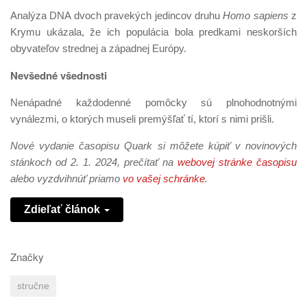
Analýza DNA dvoch pravekých jedincov druhu
Homo sapiens
z
Krymu ukázala, že ich populácia bola predkami neskorších
obyvateľov strednej a západnej Európy.
Nevšedné všednosti
Nenápadné každodenné pomôcky sú plnohodnotnými
vynálezmi, o ktorých museli premýšľať tí, ktorí s nimi prišli.
Nové vydanie časopisu Quark si môžete kúpiť v novinových
stánkoch od 2. 1. 2024, prečítať na
webovej stránke časopisu
alebo vyzdvihnúť priamo
vo vašej schránke
.
Zdieľať článok
Značky
stručne