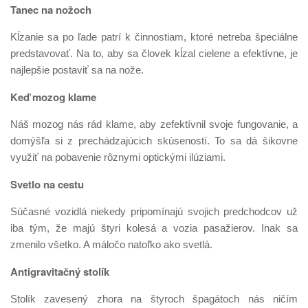
Tanec na nožoch
Kĺzanie sa po ľade patrí k činnostiam, ktoré netreba špeciálne
predstavovať. Na to, aby sa človek kĺzal cielene a efektívne, je
najlepšie postaviť sa na nože.
Keď mozog klame
Náš mozog nás rád klame, aby zefektívnil svoje fungovanie, a
domýšľa si z prechádzajúcich skúseností. To sa dá šikovne
využiť na pobavenie rôznymi optickými ilúziami.
Svetlo na cestu
Súčasné vozidlá niekedy pripomínajú svojich predchodcov už
iba tým, že majú štyri kolesá a vozia pasažierov. Inak sa
zmenilo všetko. A máločo natoľko ako svetlá.
Antigravitačný stolík
Stolík zavesený zhora na štyroch špagátoch nás ničím