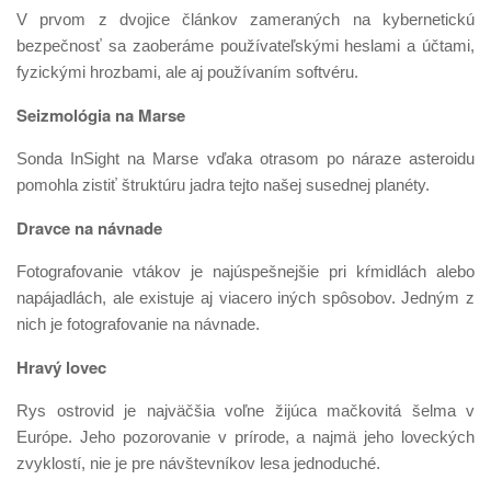
V prvom z dvojice článkov zameraných na kybernetickú
bezpečnosť sa zaoberáme používateľskými heslami a účtami,
fyzickými hrozbami, ale aj používaním softvéru.
Seizmológia na Marse
Sonda InSight na Marse vďaka otrasom po náraze asteroidu
pomohla zistiť štruktúru jadra tejto našej susednej planéty.
Dravce na návnade
Fotografovanie vtákov je najúspešnejšie pri kŕmidlách alebo
napájadlách, ale existuje aj viacero iných spôsobov. Jedným z
nich je fotografovanie na návnade.
Hravý lovec
Rys ostrovid je najväčšia voľne žijúca mačkovitá šelma v
Európe. Jeho pozorovanie v prírode, a najmä jeho loveckých
zvyklostí, nie je pre návštevníkov lesa jednoduché.