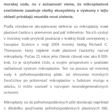
morskej vode, no v súčasnosti vieme, že mikroplastové
znečistenie zasahuje všetky ekosystémy a výskumy v tejto
oblasti prinášajú neustále nové zistenia.
Podľa všeobecne akceptovanej definície sú mikroplasty malé
plastové častice s priemerom pod päť milimetrov. Na ich výskyt
v morskej vode prvýkrát poukázal v krátkej štúdii uverejnenej v
časopise
Science
v máji 2004 morský biológ Richard C.
Thompson, ktorý nájdené malé plastové čiastočky nazval
mikroplasty. Počas 21 rokov jeho článok citovali viac ako 8 000-
krát, čo je úctyhodné číslo, a svojím príspevkom v podstate
naštartoval výskum mikroplastov. Ten sa posúva od morskej
vody k poľnohospodárskej pôde, od ohrozenia morských
živočíchov po prítomnosť mikroplastov v ľudskom mozgu a
otázku, či môže súvisieť s rozvojom neurodegeneratívnych
ochorení.
Mikroplasty sa do poľnohospodárskych pôd dostávajú napríklad
v dôsledku používania poľnohospodárskych plastových fólií,