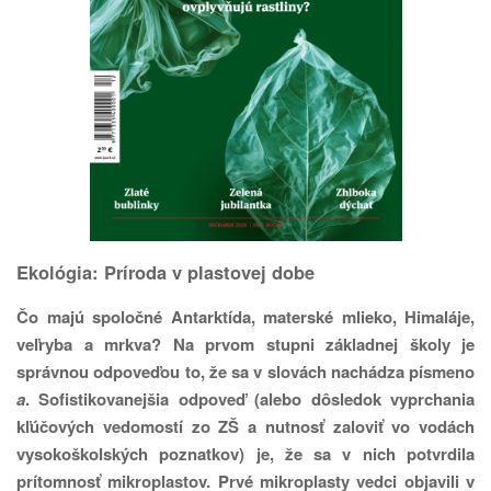
Ekológia: Príroda v plastovej dobe
Čo majú spoločné Antarktída, materské mlieko, Himaláje,
veľryba a mrkva? Na prvom stupni základnej školy je
správnou odpoveďou to, že sa v slovách nachádza písmeno
a
. Sofistikovanejšia odpoveď (alebo dôsledok vyprchania
kľúčových vedomostí zo ZŠ a nutnosť zaloviť vo vodách
vysokoškolských poznatkov) je, že sa v nich potvrdila
prítomnosť mikroplastov. Prvé mikroplasty vedci objavili v