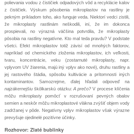
polievania vodou z čističiek odpadových vôd a recyklácie kalov
z čističiek. Výskum pôsobenia mikroplastov na rastliny je
pekným príkladom toho, ako funguje veda. Niektorí vedci zistili,
že mikroplasty rastlinám neškodili, iní, že im dokonca
prospievali, no výrazná väčšina potvrdila, že mikroplasty
pôsobia na rastliny negatívne. Kto mal teda pravdu? V podstate
všetci. Efekt mikroplastov totiž závisí od mnohých faktorov,
napríklad od chemického zloženia mikroplastov, ich veľkosti,
tvaru, koncentrácie, veku (zostarnuté mikroplasty, napr.
vplyvom UV žiarenia, majú iný vplyv ako nové), druhu rastliny a
jej rastového štádia, spôsobu kultivácie a prítomnosti iných
kontaminantov. Samozrejme, ďalej hľadali odpoveď na
najzákernejšiu
škôlkarskú otázku:
A prečo?
V procese klíčenia
môžu mikroplasty pomôcť v rozrušovaní pevných obalov
semien a neskôr môžu mikroplastové vlákna zvýšiť objem vody
zadržanej v pôde. Negatívny vplyv mikroplastov však výrazne
prevyšuje ojedinelé pozitívne účinky.
Rozhovor: Zlaté bublinky