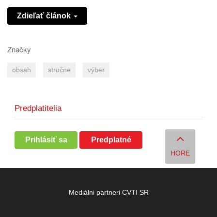
Zdieľať článok
Značky
obsah
stručne
výber
Predplatitelia
Prihlásiť sa
Predplatné
HORE
Mediálni partneri CVTI SR