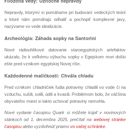
Filozofia vedy: Užitočné nepravdy
Nepravdy, ktorými si pomáhame pri budovaní vedeckých teórií
a ktoré nám pomáhajú odhaliť a pochopiť komplexné javy,
nazývame vo vede idealizácie.
Archeológia: Záhada sopky na Santorini
Nové rádiouhlíkové datovanie staroegyptských artefaktov
ukázalo, že k veľkému výbuchu sopky v Egejskom mori došlo
ešte pred vznikom egyptskej Novej ríše.
Každodenné maličkosti: Chvála chladu
Pred vznikom chladničiek ľudia potraviny chladili vo vode či na
vzduchu, sušili, solili, údili a kvasili. Problémom bolo, že väčšina
obyvateľov miest si takto uchovať potraviny nemohla.
Nové vydanie časopisu Quark si môžete kúpiť v novinových
stánkoch od 1. decembra 2025, prečítať na
webovej stránke
časopisu
alebo vyzdvihnúť priamo
vo vašej schránke
.