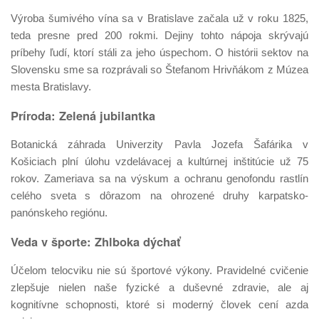
Výroba šumivého vína sa v Bratislave začala už v roku 1825,
teda presne pred 200 rokmi. Dejiny tohto nápoja skrývajú
príbehy ľudí, ktorí stáli za jeho úspechom. O histórii sektov na
Slovensku sme sa rozprávali so Štefanom Hrivňákom z Múzea
mesta Bratislavy.
Príroda: Zelená jubilantka
Botanická záhrada Univerzity Pavla Jozefa Šafárika v
Košiciach plní úlohu vzdelávacej a kultúrnej inštitúcie už 75
rokov. Zameriava sa na výskum a ochranu genofondu rastlín
celého sveta s dôrazom na ohrozené druhy karpatsko-
panónskeho regiónu.
Veda v športe: Zhlboka dýchať
Účelom telocviku nie sú športové výkony. Pravidelné cvičenie
zlepšuje nielen naše fyzické a duševné zdravie, ale aj
kognitívne schopnosti, ktoré si moderný človek cení azda