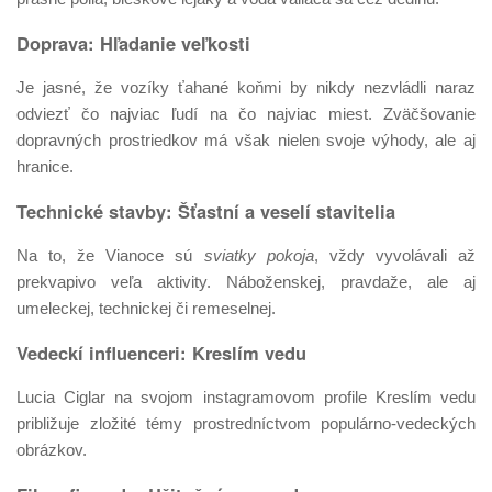
Doprava: Hľadanie veľkosti
Je jasné, že vozíky ťahané koňmi by nikdy nezvládli naraz
odviezť čo najviac ľudí na čo najviac miest. Zväčšovanie
dopravných prostriedkov má však nielen svoje výhody, ale aj
hranice.
Technické stavby: Šťastní a veselí stavitelia
Na to, že Vianoce sú
sviatky pokoja
, vždy vyvolávali až
prekvapivo veľa aktivity. Náboženskej, pravdaže, ale aj
umeleckej, technickej či remeselnej.
Vedeckí influenceri: Kreslím vedu
Lucia Ciglar na svojom instagramovom profile Kreslím vedu
približuje zložité témy prostredníctvom populárno-vedeckých
obrázkov.