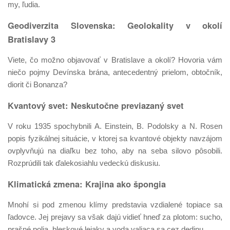
my, ľudia.
Geodiverzita Slovenska: Geolokality v okolí
Bratislavy 3
Viete, čo možno objavovať v Bratislave a okolí? Hovoria vám
niečo pojmy Devínska brána, antecedentný prielom, obtočník,
diorit či Bonanza?
Kvantový svet: Neskutočne previazaný svet
V roku 1935 spochybnili A. Einstein, B. Podolsky a N. Rosen
popis fyzikálnej situácie, v ktorej sa kvantové objekty navzájom
ovplyvňujú na diaľku bez toho, aby na seba silovo pôsobili.
Rozprúdili tak ďalekosiahlu vedeckú diskusiu.
Klimatická zmena: Krajina ako špongia
Mnohí si pod zmenou klímy predstavia vzdialené topiace sa
ľadovce. Jej prejavy sa však dajú vidieť hneď za plotom: sucho,
prašné polia, bleskové lejaky a voda valiaca sa cez dedinu.