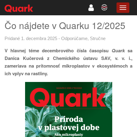
TOGG
NAVIG
Čo nájdete v Quarku 12/2025
Pridané 1. decembra 2025
-
Odporúčame
,
Stručne
V hlavnej téme decembrového čísla časopisu
Quark
sa
Danica Kučerová z Chemického ústavu SAV, v. v. i.,
zameriava na prítomnosť mikroplastov v ekosystémoch a
ich vplyv na rastliny.