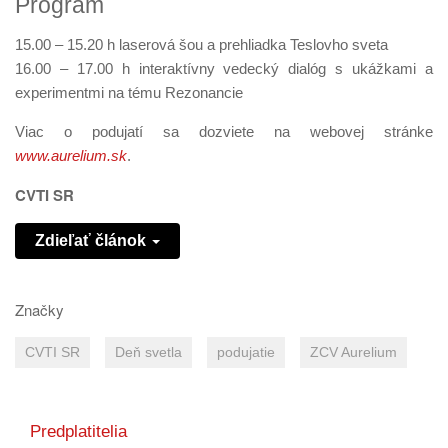
Program
15.00 – 15.20 h laserová šou a prehliadka Teslovho sveta
16.00 – 17.00 h interaktívny vedecký dialóg s ukážkami a
experimentmi na tému Rezonancie
Viac o podujatí sa dozviete na webovej stránke
www.aurelium.sk
.
CVTI SR
Zdieľať článok
Značky
CVTI SR
Deň svetla
podujatie
ZCV Aurelium
Predplatitelia