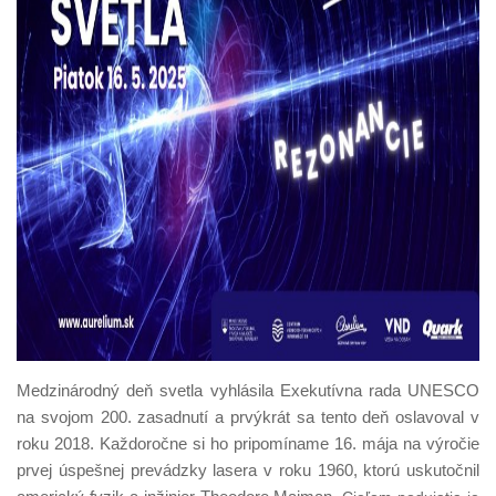
Medzinárodný deň svetla vyhlásila Exekutívna rada UNESCO
na svojom 200. zasadnutí a prvýkrát sa tento deň oslavoval v
roku 2018. Každoročne si ho pripomíname 16. mája na výročie
prvej úspešnej prevádzky lasera v roku 1960, ktorú uskutočnil