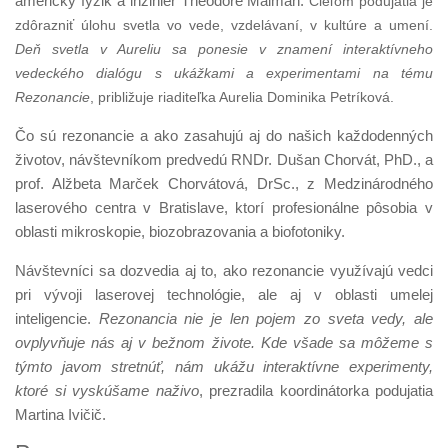
americký fyzik a inžinier Theodore Maiman.
Cieľom podujatia je
zdôrazniť úlohu svetla vo vede, vzdelávaní, v kultúre a umení.
Deň svetla v Aureliu sa ponesie v znamení i
nteraktívn
eho
vedeckého
dialóg
u
s ukážkami a experimentami na tému
Rezonancie
, približuje riaditeľka Aurelia Dominika Petríková.
Čo sú rezonancie a ako zasahujú aj do našich každodenných
životov, návštevníkom predvedú RNDr. Dušan Chorvát, PhD., a
prof. Alžbeta Marček Chorvátová, DrSc., z Medzinárodného
laserového centra v Bratislave, ktorí profesionálne pôsobia v
oblasti mikroskopie, biozobrazovania a biofotoniky.
Návštevníci sa dozvedia aj to, ako rezonancie využívajú vedci
pri vývoji laserovej technológie, ale aj v oblasti umelej
inteligencie.
Rezonancia nie je len pojem zo sveta vedy, ale
ovplyvňuje nás aj v bežnom živote. Kde všade sa môžeme s
týmto javom stretnúť, nám ukážu interaktívne experimenty,
ktoré si vyskúšame naživo
, prezradila koordinátorka podujatia
Martina Ivičič.