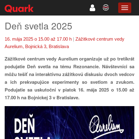
TOGG
NAVIG
Deň svetla 2025
16. mája 2025 o 15.00 až 17.00 h
|
Zážitkové centrum vedy
Aurelium, Bojnická 3, Bratislava
Zážitkové centrum vedy Aurelium organizuje už po tretíkrát
podujatie Deň svetla na tému Rezonancie. Návštevníci sa
môžu tešiť na interaktívnu zážitkovú diskusiu dvoch vedcov
a ich prekvapujúce experimenty so svetlom a zvukom.
Podujatie sa uskutoční v piatok 16. mája 2025 o 15.00 až
17.00 h na Bojnickej 3 v Bratislave.