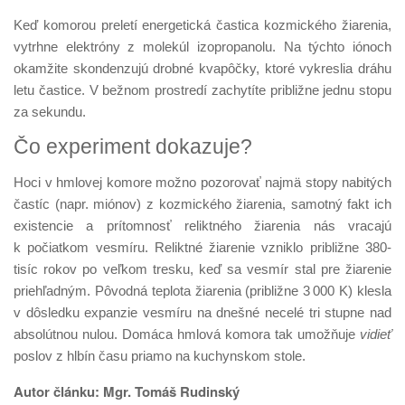
Keď komorou preletí energetická častica kozmického žiarenia,
vytrhne elektróny z molekúl izopropanolu. Na týchto iónoch
okamžite skondenzujú drobné kvapôčky, ktoré vykreslia dráhu
letu častice. V bežnom prostredí zachytíte približne jednu stopu
za sekundu.
Čo experiment dokazuje?
Hoci v hmlovej komore možno pozorovať najmä stopy nabitých
častíc (napr. miónov) z kozmického žiarenia, samotný fakt ich
existencie a prítomnosť reliktného žiarenia nás vracajú
k počiatkom vesmíru. Reliktné žiarenie vzniklo približne 380-
tisíc rokov po veľkom tresku, keď sa vesmír stal pre žiarenie
priehľadným. Pôvodná teplota žiarenia (približne 3 000 K) klesla
v dôsledku expanzie vesmíru na dnešné necelé tri stupne nad
absolútnou nulou. Domáca hmlová komora tak umožňuje
vidieť
poslov z hlbín času priamo na kuchynskom stole.
Autor článku: Mgr. Tomáš Rudinský