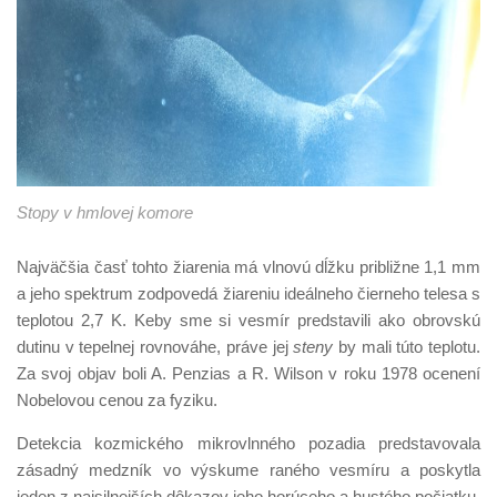
Stopy v hmlovej komore
Najväčšia časť tohto žiarenia má vlnovú dĺžku približne 1,1 mm
a jeho spektrum zodpovedá žiareniu ideálneho čierneho telesa s
teplotou 2,7 K. Keby sme si vesmír predstavili ako obrovskú
dutinu v tepelnej rovnováhe, práve jej
steny
by mali túto teplotu.
Za svoj objav boli A. Penzias a R. Wilson v roku 1978 ocenení
Nobelovou cenou za fyziku.
Detekcia kozmického mikrovlnného pozadia predstavovala
zásadný medzník vo výskume raného vesmíru a poskytla
jeden z najsilnejších dôkazov jeho horúceho a hustého počiatku.