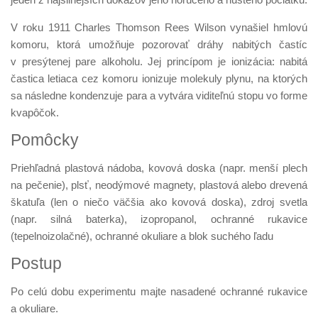
V roku 1911 Charles Thomson Rees Wilson vynašiel hmlovú
komoru, ktorá umožňuje pozorovať dráhy nabitých častíc
v presýtenej pare alkoholu. Jej princípom je ionizácia: nabitá
častica letiaca cez komoru ionizuje molekuly plynu, na ktorých
sa následne kondenzuje para a vytvára viditeľnú stopu vo forme
kvapôčok.
Pomôcky
Priehľadná plastová nádoba, kovová doska (napr. menší plech
na pečenie), plsť, neodýmové magnety, plastová alebo drevená
škatuľa (len o niečo väčšia ako kovová doska), zdroj svetla
(napr. silná baterka), izopropanol, ochranné rukavice
(tepelnoizolačné), ochranné okuliare a blok suchého ľadu
Postup
Po celú dobu experimentu majte nasadené ochranné rukavice
a okuliare.