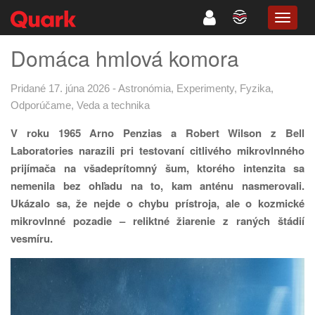
TOGG
NAVIG
Domáca hmlová komora
Pridané 17. júna 2026
-
Astronómia
,
Experimenty
,
Fyzika
,
Odporúčame
,
Veda a technika
V roku 1965 Arno Penzias a Robert Wilson z Bell
Laboratories narazili pri testovaní citlivého mikrovlnného
prijímača na všadeprítomný šum, ktorého intenzita sa
nemenila bez ohľadu na to, kam anténu nasmerovali.
Ukázalo sa, že nejde o chybu prístroja, ale o kozmické
mikrovlnné pozadie – reliktné žiarenie z raných štádií
vesmíru.