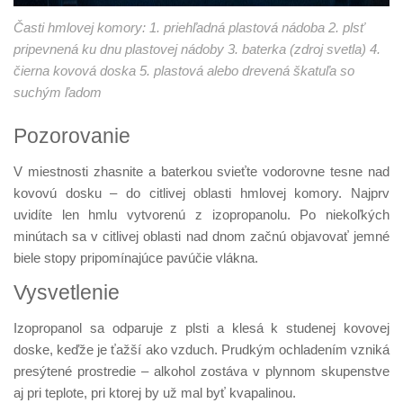
Časti hmlovej komory: 1. priehľadná plastová nádoba 2. plsť
pripevnená ku dnu plastovej nádoby 3. baterka (zdroj svetla) 4.
čierna kovová doska 5. plastová alebo drevená škatuľa so
suchým ľadom
Pozorovanie
V miestnosti zhasnite a baterkou svieťte vodorovne tesne nad
kovovú dosku – do citlivej oblasti hmlovej komory. Najprv
uvidíte len hmlu vytvorenú z izopropanolu. Po niekoľkých
minútach sa v citlivej oblasti nad dnom začnú objavovať jemné
biele stopy pripomínajúce pavúčie vlákna.
Vysvetlenie
Izopropanol sa odparuje z plsti a klesá k studenej kovovej
doske, keďže je ťažší ako vzduch. Prudkým ochladením vzniká
presýtené prostredie – alkohol zostáva v plynnom skupenstve
aj pri teplote, pri ktorej by už mal byť kvapalinou.