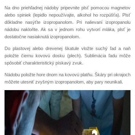
Na dno priehľadnej nádoby pripevnite plsť pomocou magnetov
alebo spiniek (lepidlo nepoužívajte, alkohol ho rozpúšťa). Plsť
dôkladne nasýťte izopropanolom. Pri nalievaní izopropanolu
nádobu nakloňte. Ak sa v jednom rohu vytvorí
mláka,
plsť je
dostatočne nasiaknutá izopropanolom.
Do plastovej alebo drevenej škatule vložte suchý ľad a naň
položte čiernu kovovú dosku (plech). Sublimácia ľadu môže
spôsobiť charakteristický pískavý zvuk.
Nádobu položte hore dnom na kovovú platňu. Škáry pri okrajoch
môžete utesniť zvyšným izopropanolom, aby pary neunikali.