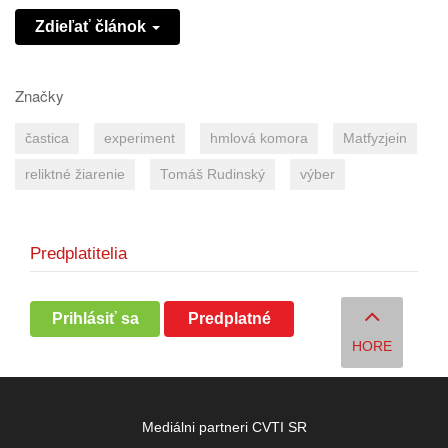
Zdieľať článok
Značky
častica
experiment
hmlová komora
Matfyzjein
reliktné žiarenie
Tomáš Rudinský
výber
Predplatitelia
Prihlásiť sa
Predplatné
HORE
Mediálni partneri CVTI SR