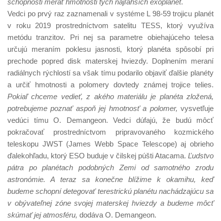
schopnosti merať hmotnosti tých najľahších exoplanét
.
Vedci po prvý raz zaznamenali v systéme L 98-59 trojicu planét
v roku 2019 prostredníctvom satelitu TESS, ktorý využíva
metódu tranzitov. Pri nej sa parametre obiehajúceho telesa
určujú meraním poklesu jasnosti, ktorý planéta spôsobí pri
prechode popred disk materskej hviezdy. Doplnením meraní
radiálnych rýchlostí sa však tímu podarilo objaviť ďalšie planéty
a určiť hmotnosti a polomery dovtedy známej trojice telies.
Pokiaľ chceme vedieť, z akého materiálu je planéta zložená,
potrebujeme poznať aspoň jej hmotnosť a polomer,
vysvetľuje
vedúci tímu O. Demangeon. Vedci dúfajú, že budú môcť
pokračovať prostredníctvom pripravovaného kozmického
teleskopu JWST (James Webb Space Telescope) aj obrieho
ďalekohľadu, ktorý ESO buduje v čilskej púšti Atacama.
Ľudstvo
pátra po planétach podobných Zemi od samotného zrodu
astronómie. A teraz sa konečne blížime k okamihu, keď
budeme schopní detegovať terestrickú planétu nachádzajúcu sa
v obývateľnej zóne svojej materskej hviezdy a budeme môcť
skúmať jej atmosféru,
dodáva O. Demangeon.