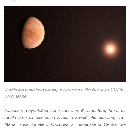
Umelecká predstava planéty v systéme L 98-59, zdroj ESO/M.
Kornmesser
Planéta v obývateľnej zóne môže mať atmosféru, ktorá by
mohla umožniť existenciu života a zaistiť jeho ochranu
, tvrdí
María Rosa Zapatero Osoriová z madridského Centra pre