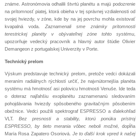
známe. Astronómovia odhalili štvrtú planétu a majú podozrenie
na prítomnosť piatej, ktorá obieha v tej správnej vzdialenosti od
svojej hviezdy, v zóne, kde by na jej povrchu mohla existovať
kvapalná voda.
Zaznamenali sme známky prítomnosti
terestrickej planéty v obývateľnej zóne tohto systému
,
upozorňuje vedecký pracovník a hlavný autor štúdie Olivier
Demangeon z portugalskej Univerzity v Porte.
Technický prelom
Výskum predstavuje technický prelom, pretože vedci dokázali
meraním radiálnych rýchlostí určiť, že najvnútornejšia planéta
systému má hmotnosť asi polovicu hmotnosti Venuše. Ide teda
o doteraz najľahšiu exoplanétu zaznamenanú sledovaním
pohojdávania hviezdy spôsobeného gravitačným pôsobením
obežnice. Vedci použili spektrograf ESPRESSO a ďalekohľad
VLT.
Bez presnosti a stability, ktorú ponúka prístroj
ESPRESSO, by tieto merania vôbec neboli možné,
dopĺňa
María Rosa Zapatero Osoriová.
Je to ďalší krok vpred k našej