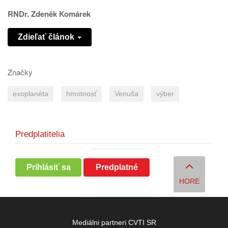
RNDr. Zdeněk Komárek
Zdieľať článok
Značky
exoplanéta
hmotnosť
Venuša
výber
Predplatitelia
Prihlásiť sa
Predplatné
HORE
Mediálni partneri CVTI SR