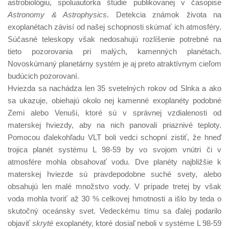
astrobiológiu, spoluautorka štúdie publikovanej v časopise
Astronomy & Astrophysics
. Detekcia známok života na
exoplanétach závisí od našej schopnosti skúmať ich atmosféry.
Súčasné teleskopy však nedosahujú rozlíšenie potrebné na
tieto pozorovania pri malých, kamenných planétach.
Novoskúmaný planetárny systém je aj preto atraktívnym cieľom
budúcich pozorovaní.
Hviezda sa nachádza len 35 svetelných rokov od Slnka a ako
sa ukazuje, obiehajú okolo nej kamenné exoplanéty podobné
Zemi alebo Venuši, ktoré sú v správnej vzdialenosti od
materskej hviezdy, aby na nich panovali priaznivé teploty.
Pomocou ďalekohľadu VLT boli vedci schopní zistiť, že hneď
trojica planét systému L 98-59 by vo svojom vnútri či v
atmosfére mohla obsahovať vodu. Dve planéty najbližšie k
materskej hviezde sú pravdepodobne suché svety, alebo
obsahujú len malé množstvo vody. V prípade tretej by však
voda mohla tvoriť až 30 % celkovej hmotnosti a išlo by teda o
skutočný oceánsky svet. Vedeckému tímu sa ďalej podarilo
objaviť
skryté
exoplanéty, ktoré dosiaľ neboli v systéme L 98-59