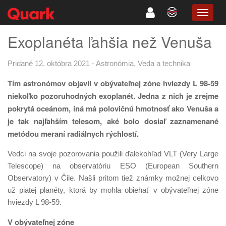
TOGG
NAVIG
Exoplanéta ľahšia než Venuša
Pridané 12. októbra 2021
-
Astronómia
,
Veda a technika
Tím astronómov objavil v obývateľnej zóne hviezdy L 98-59
niekoľko pozoruhodných exoplanét. Jedna z nich je zrejme
pokrytá oceánom, iná má polovičnú hmotnosť ako Venuša a
je tak najľahším telesom, aké bolo dosiaľ zaznamenané
metódou meraní radiálnych rýchlostí.
Vedci na svoje pozorovania použili ďalekohľad VLT (Very Large
Telescope) na observatóriu ESO (European Southern
Observatory) v Čile. Našli pritom tiež známky možnej celkovo
už piatej planéty, ktorá by mohla obiehať v obývateľnej zóne
hviezdy L 98-59.
V obývateľnej zóne