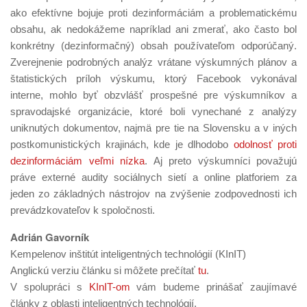
ako efektívne bojuje proti dezinformáciám a problematickému
obsahu, ak nedokážeme napríklad ani zmerať, ako často bol
konkrétny (dezinformačný) obsah používateľom odporúčaný.
Zverejnenie podrobných analýz vrátane výskumných plánov a
štatistických príloh výskumu, ktorý Facebook vykonával
interne, mohlo byť obzvlášť prospešné pre výskumníkov a
spravodajské organizácie, ktoré boli vynechané z analýzy
uniknutých dokumentov, najmä pre tie na Slovensku a v iných
postkomunistických krajinách, kde je dlhodobo
odolnosť proti
dezinformáciám veľmi nízka
. Aj preto výskumníci považujú
práve externé audity sociálnych sietí a online platforiem za
jeden zo základných nástrojov na zvýšenie zodpovednosti ich
prevádzkovateľov k spoločnosti.
Adrián Gavorník
Kempelenov inštitút inteligentných technológií (KInIT)
Anglickú verziu článku si môžete prečítať
tu
.
V spolupráci s
KInIT-om
vám budeme prinášať zaujímavé
články z oblasti inteligentných technológií.