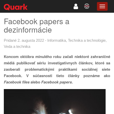
TOGG
NAVIG
Facebook papers a
dezinformácie
Pridané 2. augusta 2022
-
Informatika
,
Technika a technológie
,
Veda a technika
Koncom októbra minulého roku začali niektoré zahraničné
médiá publikovať sériu investigatívnych článkov, ktoré sa
zaoberali problematickými praktikami sociálnej siete
Facebook. V súčasnosti tieto články poznáme ako
Facebook files
alebo
Facebook papers
.