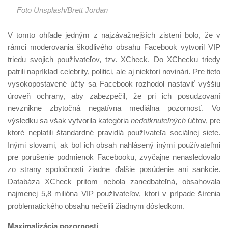
Foto Unsplash/Brett Jordan
V tomto ohľade jedným z najzávažnejších zistení bolo, že v
rámci moderovania škodlivého obsahu Facebook vytvoril VIP
triedu svojich používateľov, tzv. XCheck. Do XChecku triedy
patrili napríklad celebrity, politici, ale aj niektorí novinári. Pre tieto
vysokopostavené účty sa Facebook rozhodol nastaviť vyššiu
úroveň ochrany, aby zabezpečil, že pri ich posudzovaní
nevznikne zbytočná negatívna mediálna pozornosť. Vo
výsledku sa však vytvorila kategória
nedotknuteľných
účtov, pre
ktoré neplatili štandardné pravidlá používateľa sociálnej siete.
Inými slovami, ak bol ich obsah nahlásený inými používateľmi
pre porušenie podmienok Facebooku, zvyčajne nenasledovalo
zo strany spoločnosti žiadne ďalšie posúdenie ani sankcie.
Databáza XCheck pritom nebola zanedbateľná, obsahovala
najmenej 5,8 milióna VIP používateľov, ktorí v prípade šírenia
problematického obsahu nečelili žiadnym dôsledkom.
Maximalizácia pozornosti