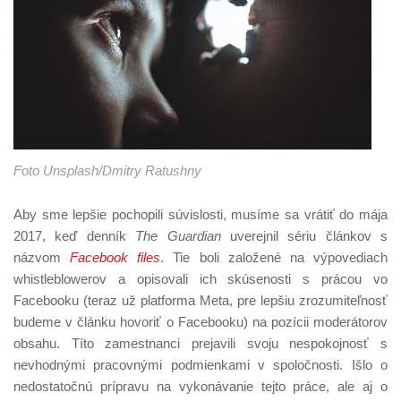
Foto Unsplash/Dmitry Ratushny
Aby sme lepšie pochopili súvislosti, musíme sa vrátiť do mája
2017, keď denník
The Guardian
uverejnil sériu článkov s
názvom
Facebook files
. Tie boli založené na výpovediach
whistleblowerov a opisovali ich skúsenosti s prácou vo
Facebooku (teraz už platforma Meta, pre lepšiu zrozumiteľnosť
budeme v článku hovoriť o Facebooku) na pozícii moderátorov
obsahu. Títo zamestnanci prejavili svoju nespokojnosť s
nevhodnými pracovnými podmienkami v spoločnosti. Išlo o
nedostatočnú prípravu na vykonávanie tejto práce, ale aj o