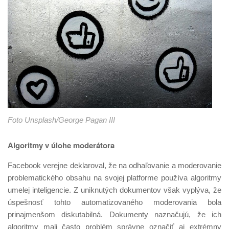
Foto Unsplash/George Pagan III
Algoritmy v úlohe moderátora
Facebook verejne deklaroval, že na odhaľovanie a moderovanie
problematického obsahu na svojej platforme používa algoritmy
umelej inteligencie. Z uniknutých dokumentov však vyplýva, že
úspešnosť tohto automatizovaného moderovania bola
prinajmenšom diskutabilná. Dokumenty naznačujú, že ich
algoritmy mali často problém správne označiť aj extrémny