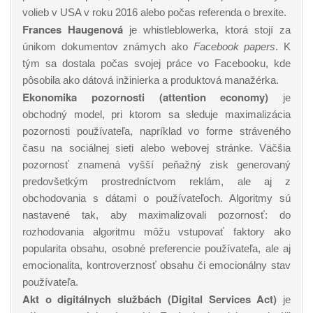
volieb v USA v roku 2016 alebo počas referenda o brexite.
Frances Haugenová
je whistleblowerka, ktorá stojí za
únikom dokumentov známych ako
Facebook papers
. K
tým sa dostala počas svojej práce vo Facebooku, kde
pôsobila ako dátová inžinierka a produktová manažérka.
Ekonomika pozornosti (attention economy)
je
obchodný model, pri ktorom sa sleduje maximalizácia
pozornosti používateľa, napríklad vo forme stráveného
času na sociálnej sieti alebo webovej stránke. Väčšia
pozornosť znamená vyšší peňažný zisk generovaný
predovšetkým prostredníctvom reklám, ale aj z
obchodovania s dátami o používateľoch. Algoritmy sú
nastavené tak, aby maximalizovali pozornosť: do
rozhodovania algoritmu môžu vstupovať faktory ako
popularita obsahu, osobné preferencie používateľa, ale aj
emocionalita, kontroverznosť obsahu či emocionálny stav
používateľa.
Akt o digitálnych službách (Digital Services Act)
je