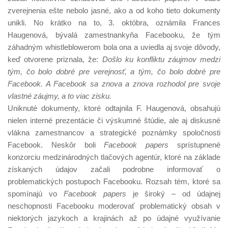
zverejnenia ešte nebolo jasné, ako a od koho tieto dokumenty
unikli. No krátko na to, 3. októbra, oznámila Frances
Haugenová, bývalá zamestnankyňa Facebooku, že tým
záhadným whistleblowerom bola ona a uviedla aj svoje dôvody,
keď otvorene priznala, že:
Došlo ku konfliktu záujmov
medzi
tým, čo bolo dobré pre verejnosť,
a tým, čo bolo dobré pre
Facebook. A Facebook
sa znova a znova rozhodol pre svoje
vlastné
záujmy, a to viac zisku.
Uniknuté dokumenty, ktoré odtajnila F. Haugenová, obsahujú
nielen interné prezentácie či výskumné štúdie, ale aj diskusné
vlákna zamestnancov a strategické poznámky spoločnosti
Facebook. Neskôr boli
Facebook papers
sprístupnené
konzorciu medzinárodných tlačových agentúr, ktoré na základe
získaných údajov začali podrobne informovať o
problematických postupoch Facebooku. Rozsah tém, ktoré sa
spomínajú vo
Facebook papers
je široký – od údajnej
neschopnosti Facebooku moderovať problematický obsah v
niektorých jazykoch a krajinách až po údajné využívanie