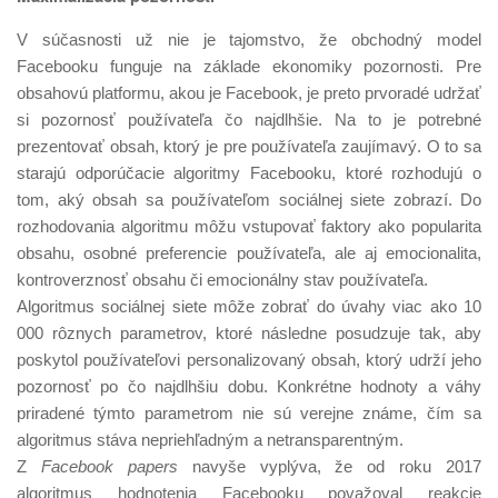
V súčasnosti už nie je tajomstvo, že obchodný model
Facebooku funguje na základe ekonomiky pozornosti. Pre
obsahovú platformu, akou je Facebook, je preto prvoradé udržať
si pozornosť používateľa čo najdlhšie. Na to je potrebné
prezentovať obsah, ktorý je pre používateľa zaujímavý. O to sa
starajú odporúčacie algoritmy Facebooku, ktoré rozhodujú o
tom, aký obsah sa používateľom sociálnej siete zobrazí. Do
rozhodovania algoritmu môžu vstupovať faktory ako popularita
obsahu, osobné preferencie používateľa, ale aj emocionalita,
kontroverznosť obsahu či emocionálny stav používateľa.
Algoritmus sociálnej siete môže zobrať do úvahy viac ako 10
000 rôznych parametrov, ktoré následne posudzuje tak, aby
poskytol používateľovi personalizovaný obsah, ktorý udrží jeho
pozornosť po čo najdlhšiu dobu. Konkrétne hodnoty a váhy
priradené týmto parametrom nie sú verejne známe, čím sa
algoritmus stáva nepriehľadným a netransparentným.
Z
Facebook papers
navyše vyplýva, že od roku 2017
algoritmus hodnotenia Facebooku považoval reakcie