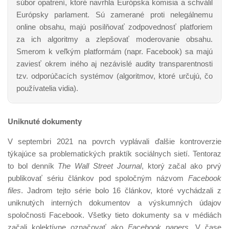
súbor opatrení, ktoré navrhla Európska komisia a schválil
Európsky parlament. Sú zamerané proti nelegálnemu
online obsahu, majú posilňovať zodpovednosť platforiem
za ich algoritmy a zlepšovať moderovanie obsahu.
Smerom k veľkým platformám (napr. Facebook) sa majú
zaviesť okrem iného aj nezávislé audity transparentnosti
tzv. odporúčacích systémov (algoritmov, ktoré určujú, čo
používatelia vidia).
Uniknuté dokumenty
V septembri 2021 na povrch vyplávali ďalšie kontroverzie
týkajúce sa problematických praktík sociálnych sietí. Tentoraz
to bol denník
The Wall Street Journal
, ktorý začal ako prvý
publikovať sériu článkov pod spoločným názvom
Facebook
files
. Jadrom tejto série bolo 16 článkov, ktoré vychádzali z
uniknutých interných dokumentov a výskumných údajov
spoločnosti Facebook. Všetky tieto dokumenty sa v médiách
začali kolektívne označovať ako
Facebook papers
. V čase