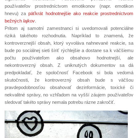
používateľov prostredníctvom emotikonov (napr. emotikon
hnevu) za
päťkrát hodnotnejšie ako reakcie prostredníctvom
bežných
lajkov
.
Pritom aj samotní zamestnanci si uvedomovali potenciálne
riziká takéhoto rozhodnutia. Napríklad to znamená, že
kontroverznejší obsah, ktorý vyvoláva nahnevané reakcie, sa
bude po sociálnej sieti šíriť rýchlejšie a dostane sa k väčšiemu
počtu používateľom ako obsahovo hodnotnejší, ale
nekontroverzný obsah. Z uniknutých dokumentov sa dá
predpokladať, že spoločnosť Facebook si bola vedomá
skutočnosti, že kontroverzný obsah bude s väčšou
pravdepodobnosťou obsahovať dezinformácie, toxické či
nekvalitné správy, no vzhľadom na vyšší záujem používateľov
sledovať takéto správy nemala potrebu rázne zakročiť.