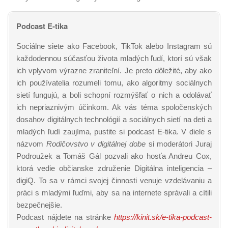
Podcast E-tika
Sociálne siete ako Facebook, TikTok alebo Instagram sú
každodennou súčasťou života mladých ľudí, ktorí sú však
ich vplyvom výrazne zraniteľní. Je preto dôležité, aby ako
ich používatelia rozumeli tomu, ako algoritmy sociálnych
sietí fungujú, a boli schopní rozmýšľať o nich a odolávať
ich nepriaznivým účinkom. Ak vás téma spoločenských
dosahov digitálnych technológií a sociálnych sietí na deti a
mladých ľudí zaujíma, pustite si podcast E-tika. V diele s
názvom
Rodičovstvo v digitálnej dobe
si moderátori Juraj
Podroužek a Tomáš Gál pozvali ako hosťa Andreu Cox,
ktorá vedie občianske združenie Digitálna inteligencia –
digiQ. To sa v rámci svojej činnosti venuje vzdelávaniu a
práci s mladými ľuďmi, aby sa na internete správali a cítili
bezpečnejšie.
Podcast nájdete na stránke
https://kinit.sk/e-tika-podcast-