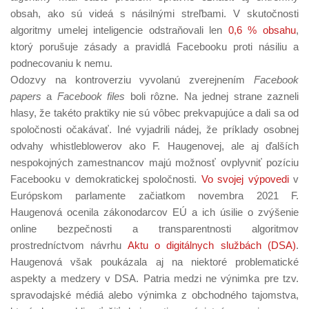
obsah, ako sú videá s násilnými streľbami. V skutočnosti
algoritmy umelej inteligencie odstraňovali len
0,6 % obsahu
,
ktorý porušuje zásady a pravidlá Facebooku proti násiliu a
podnecovaniu k nemu.
Odozvy na kontroverziu vyvolanú zverejnením
Facebook
papers
a
Facebook files
boli rôzne. Na jednej strane zazneli
hlasy, že takéto praktiky nie sú vôbec prekvapujúce a dali sa od
spoločnosti očakávať. Iné vyjadrili nádej, že príklady osobnej
odvahy whistleblowerov ako F. Haugenovej, ale aj ďalších
nespokojných zamestnancov majú možnosť ovplyvniť pozíciu
Facebooku v demokratickej spoločnosti.
Vo svojej výpovedi
v
Európskom parlamente začiatkom novembra 2021 F.
Haugenová ocenila zákonodarcov EÚ a ich úsilie o zvýšenie
online bezpečnosti a transparentnosti algoritmov
prostredníctvom návrhu
Aktu o digitálnych službách (DSA)
.
Haugenová však poukázala aj na niektoré problematické
aspekty a medzery v DSA. Patria medzi ne výnimka pre tzv.
spravodajské médiá alebo výnimka z obchodného tajomstva,