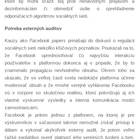
ktoré by mohli sťažiť boj proti nenávistným prejavom a
dezinformáciám či obmedziť úsilie o sprehľadnenie
odporúčacích algoritmov sociálnych sietí.
Potreba externých auditov
Kauzy ako
Facebook papers
prinášajú do diskusií o regulácii
sociálnych sietí niekoľko kľúčových poznatkov. Poukázali na to,
že Facebook uprednostňoval čo najvyššiu interakciu
používateľov s platformou dokonca aj v prípade, že by to
znamenalo propagáciu nevhodného obsahu. Okrem toho sa
ukázalo, že vo veľkej časti sveta nedokáže platforma účinne
moderovať obsah a že mnohé verejné vyhlásenia Facebooku
sú v rozpore so skutočnou realitou, ktorú potvrdzujú aj ich
vlastné výskumné výsledky a interná komunikácia medzi
zamestnancami.
Facebook je pritom jednou z platforiem, na ktorej je pre
výskumníkov v súčasnosti takmer nemožné získať prístup k
dátam a vykonať akýkoľvek externý audit. Je potom veľmi
ťažké spoľahlivo overiť platnosť jeho verejných tvrdení o tom,