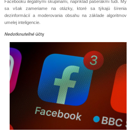
Facebooku ilegálnymi skupinami, napríklad pašerákmi ľudí. My
sa však zameriame na otázky, ktoré sa týkajú šírenia
dezinformácií a moderovania obsahu na základe algoritmov
umelej inteligencie.
Nedotknuteľné
účty