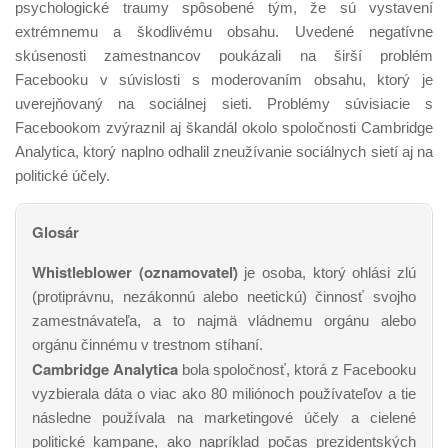
psychologické traumy spôsobené tým, že sú vystavení
extrémnemu a škodlivému obsahu. Uvedené negatívne
skúsenosti zamestnancov poukázali na širší problém
Facebooku v súvislosti s moderovaním obsahu, ktorý je
uverejňovaný na sociálnej sieti. Problémy súvisiacie s
Facebookom zvýraznil aj škandál okolo spoločnosti Cambridge
Analytica, ktorý naplno odhalil zneužívanie sociálnych sietí aj na
politické účely.
Glosár
Whistleblower (oznamovateľ)
je osoba, ktorý ohlási zlú
(protiprávnu, nezákonnú alebo neetickú) činnosť svojho
zamestnávateľa, a to najmä vládnemu orgánu alebo
orgánu činnému v trestnom stíhaní.
Cambridge Analytica
bola spoločnosť, ktorá z Facebooku
vyzbierala dáta o viac ako 80 miliónoch používateľov a tie
následne používala na marketingové účely a cielené
politické kampane, ako napríklad počas prezidentských