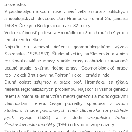
Slovensko.
V päťdesiatych rokoch musel zniesť veľa príkoria z politických
a ideologických dôvodov. Jan Hromádka zomrel 25. januára
1968 v Českých Budějoviciach ako 82-ročný.
Vedeckú činnosť profesora Hromádku možno zhrnúť do štyroch
tematických celkov:
Najskôr sa venoval riešeniu geomorfologického vývoja
Slovenska (1928-1933). Študoval kotliny na Slovensku a v nich
rozlišoval aluviálne terasy, staršie terasy a abráziou zarovnané
úpätné tabule, skúmal riečne terasy. Geomorfologické práce
robil v okolí Bratislavy, na Pohroní, rieke Hornád a inde.
Druhá oblasť záujmov a práce prof. Hromádku sa týkala
riešenia regionalizačných problémov. Najskôr si všimol genézu
reliéfu a potom skúmal vzťah medzi genézou a morfologickými
vlastnosťami reliéfu. Svoje poznatky spracoval v dvoch
štúdiách:
Třídění povrchových tvarů Slovenska na podkladě
jejich vývoje
(1931) a v štúdii
Orografické třídění
Československé republiky
(1956) odôvodnil svoje názory.
Tretiu oblasť výskumu spracúval ako terénny geograf. Tu riešil