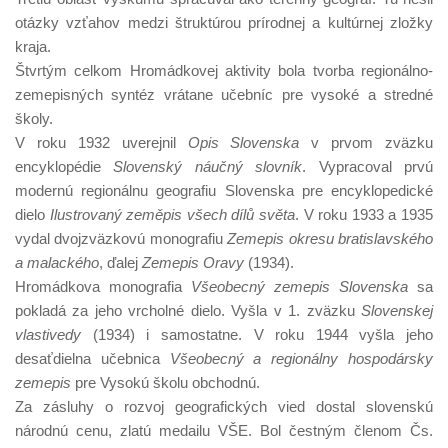
otázky vzťahov medzi štruktúrou prírodnej a kultúrnej zložky
kraja.
Štvrtým celkom Hromádkovej aktivity bola tvorba regionálno-
zemepisných syntéz vrátane učebníc pre vysoké a stredné
školy.
V roku 1932 uverejnil
Opis Slovenska
v prvom zväzku
encyklopédie
Slovenský náučný slovník
. Vypracoval prvú
modernú regionálnu geografiu Slovenska pre encyklopedické
dielo
Ilustrovaný zeměpis všech dílů světa
. V roku 1933 a 1935
vydal dvojzväzkovú monografiu
Zemepis okresu bratislavského
a malackého
, ďalej
Zemepis Oravy
(1934).
Hromádkova monografia
Všeobecný zemepis Slovenska
sa
pokladá za jeho vrcholné dielo. Vyšla v 1. zväzku
Slovenskej
vlastivedy
(1934) i samostatne. V roku 1944 vyšla jeho
desaťdielna učebnica
Všeobecný a regionálny hospodársky
zemepis
pre Vysokú školu obchodnú.
Za zásluhy o rozvoj geografických vied dostal slovenskú
národnú cenu, zlatú medailu VŠE. Bol čestným členom Čs.