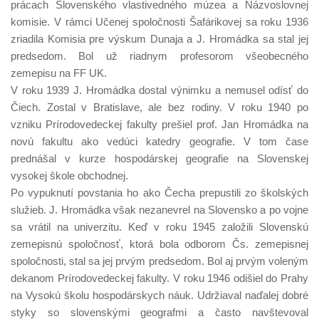
prácach Slovenského vlastivedného múzea a Názvoslovnej
komisie. V rámci Učenej spoločnosti Šafárikovej sa roku 1936
zriadila Komisia pre výskum Dunaja a J. Hromádka sa stal jej
predsedom. Bol už riadnym profesorom všeobecného
zemepisu na FF UK.
V roku 1939 J. Hromádka dostal výnimku a nemusel odísť do
Čiech. Zostal v Bratislave, ale bez rodiny. V roku 1940 po
vzniku Prírodovedeckej fakulty prešiel prof. Jan Hromádka na
novú fakultu ako vedúci katedry geografie. V tom čase
prednášal v kurze hospodárskej geografie na Slovenskej
vysokej škole obchodnej.
Po vypuknutí povstania ho ako Čecha prepustili zo školských
služieb. J. Hromádka však nezanevrel na Slovensko a po vojne
sa vrátil na univerzitu. Keď v roku 1945 založili Slovenskú
zemepisnú spoločnosť, ktorá bola odborom Čs. zemepisnej
spoločnosti, stal sa jej prvým predsedom. Bol aj prvým voleným
dekanom Prírodovedeckej fakulty. V roku 1946 odišiel do Prahy
na Vysokú školu hospodárskych náuk. Udržiaval naďalej dobré
styky so slovenskými geografmi a často navštevoval