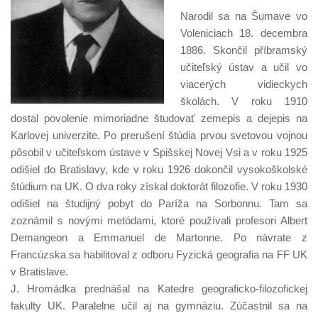
Narodil sa na Šumave vo
Voleniciach 18. decembra
1886. Skončil příbramský
učiteľský ústav a učil vo
viacerých vidieckych
školách. V roku 1910
dostal povolenie mimoriadne študovať zemepis a dejepis na
Karlovej univerzite. Po prerušení štúdia prvou svetovou vojnou
pôsobil v učiteľskom ústave v Spišskej Novej Vsi a v roku 1925
odišiel do Bratislavy, kde v roku 1926 dokončil vysokoškolské
štúdium na UK. O dva roky získal doktorát filozofie. V roku 1930
odišiel na študijný pobyt do Paríža na Sorbonnu. Tam sa
zoznámil s novými metódami, ktoré používali profesori Albert
Demangeon a Emmanuel de Martonne. Po návrate z
Francúzska sa habilitoval z odboru Fyzická geografia na FF UK
v Bratislave.
J. Hromádka prednášal na Katedre geograficko-filozofickej
fakulty UK. Paralelne učil aj na gymnáziu. Zúčastnil sa na