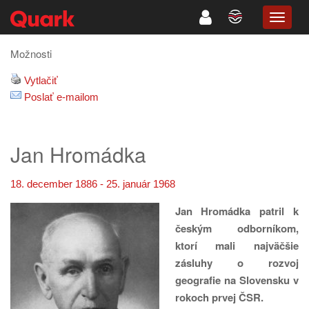
TOGG
NAVIG
Možnosti
Vytlačiť
Poslať e-mailom
Jan Hromádka
18. december 1886 - 25. január 1968
Jan Hromádka patril k
českým odborníkom,
ktorí mali najväčšie
zásluhy o rozvoj
geografie na Slovensku v
rokoch prvej ČSR.