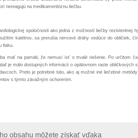
orí nereagujú na medikamentóznu liečbu.
iologickej spoločnosti ako jedna z možností liečby rezistentnej hy
oužitím katétrov, sa prerušia nervové dráhy vedúce do obličiek, čí
 tlaku.
reba mať na pamäti, že nemusí ísť o trvalé riešenie. Po určitom č
atiaľ je málo dostupných informácií o opätovnom raste obličkových
odavcoch. Preto je potrebné túto, ako aj možné iné liečebné metód
acientov s týmto závažným ochorením.
neho obsahu môžete získať vďaka