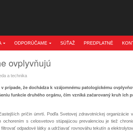
A
ODPORÚČAME
SÚŤAŽ
PREDPLATNÉ
KON
ne ovplyvňujú
eda a technika
v prípade, že dochádza k vzájomnému patologickému ovplyvňov
ršeniu funkcie druhého orgánu, čím vzniká začarovaný kruh ich 
astejších príčin úmrtí. Podľa Svetovej zdravotníckej organizácie 
 ochorením s celosvetovo stúpajúcou prevalenciou je tiež chroni
 filtrovať odpadové látky a udržiavať rovnováhu tekutín a elektrolyto