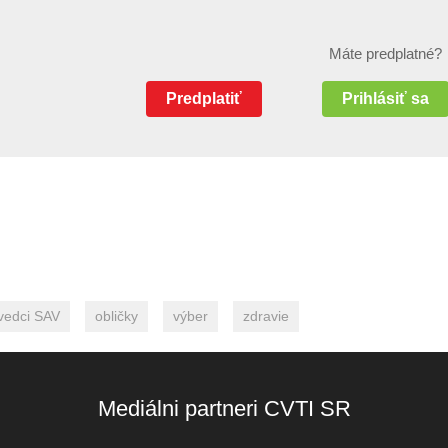
Máte predplatné?
Predplatiť
Prihlásiť sa
vedci SAV
obličky
výber
zdravie
Mediálni partneri CVTI SR