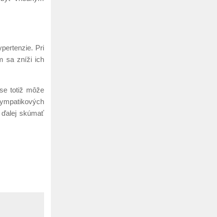
pertenzie. Pri
m sa zníži ich
ase totiž môže
 sympatikových
y ďalej skúmať