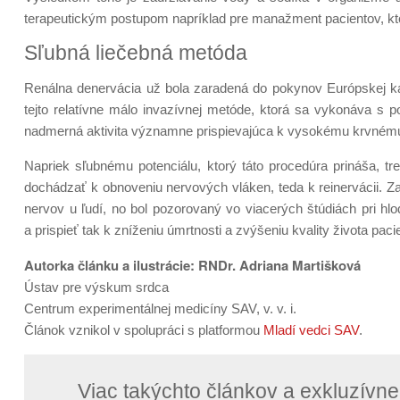
terapeutickým postupom napríklad pre manažment pacientov, kt
Sľubná liečebná metóda
Renálna denervácia už bola zaradená do pokynov Európskej kard
tejto relatívne málo invazívnej metóde, ktorá sa vykonáva s p
nadmerná aktivita významne prispievajúca k vysokému krvnému
Napriek sľubnému potenciálu, ktorý táto procedúra prináša, t
dochádzať k obnoveniu nervových vláken, teda k reinervácii. Z
nervov u ľudí, no bol pozorovaný vo viacerých štúdiách pri hl
a prispieť tak k zníženiu úmrtnosti a zvýšeniu kvality života p
Autorka článku a ilustrácie: RNDr. Adriana Martišková
Ústav pre výskum srdca
Centrum experimentálnej medicíny SAV, v. v. i.
Článok vznikol v spolupráci s platformou
Mladí vedci SAV
.
Viac takýchto článkov a exkluzív