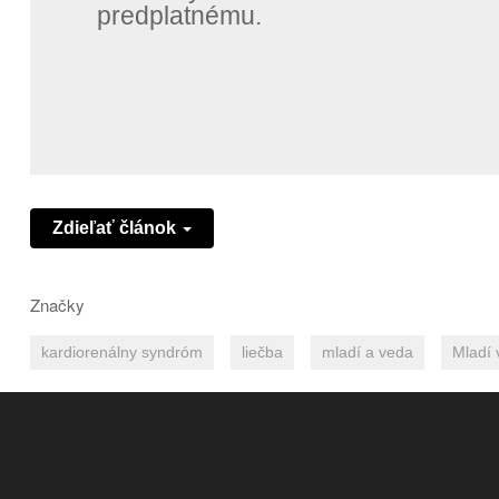
predplatnému.
Zdieľať článok
Značky
kardiorenálny syndróm
liečba
mladí a veda
Mladí 