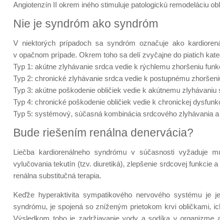
Angiotenzín II okrem iného stimuluje patologickú remodeláciu obl
Nie je syndróm ako syndróm
V niektorých prípadoch sa syndróm označuje ako kardiorenáln
v opačnom prípade. Okrem toho sa delí zvyčajne do piatich kateg
Typ 1: akútne zlyhávanie srdca vedie k rýchlemu zhoršeniu funkc
Typ 2: chronické zlyhávanie srdca vedie k postupnému zhoršeniu
Typ 3: akútne poškodenie obličiek vedie k akútnemu zlyhávaniu
Typ 4: chronické poškodenie obličiek vedie k chronickej dysfunkc
Typ 5: systémový, súčasná kombinácia srdcového zlyhávania a 
Bude riešením renálna denervácia?
Liečba kardiorenálneho syndrómu v súčasnosti vyžaduje mult
vylučovania tekutín (tzv. diuretiká), zlepšenie srdcovej funkcie
renálna substitučná terapia.
Keďže hyperaktivita sympatikového nervového systému je j
syndrómu, je spojená so zníženým prietokom krvi obličkami, i
Výsledkom toho je zadržiavanie vody a sodíka v organizme a