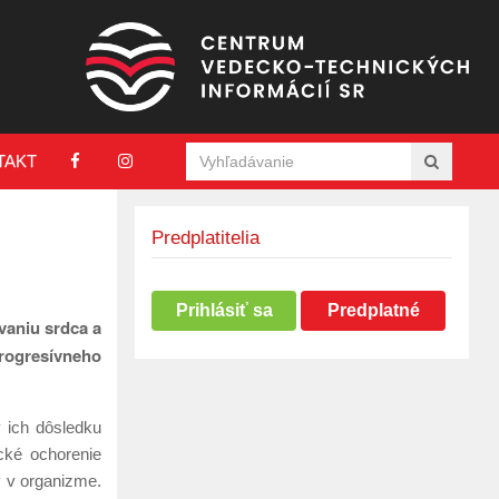
TAKT
Predplatitelia
Prihlásiť sa
Predplatné
aniu srdca a
progresívneho
v ich dôsledku
cké ochorenie
v v organizme.