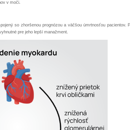
nov v moči.
spojený so zhoršenou prognózou a väčšou úmrtnosťou pacientov. P
yhnutné pre jeho lepší manažment.