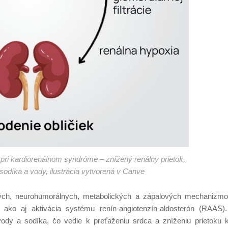
k pri kardiorenálnom syndróme – znížený renálny prietok,
sodíka a vody, ilustrácia vytvorená v Canve
ých, neurohumorálnych, metabolických a zápalových mechanizmo
ako aj aktivácia systému renín-angiotenzín-aldosterón (RAAS)
ody a sodíka, čo vedie k preťaženiu srdca a zníženiu prietoku kr