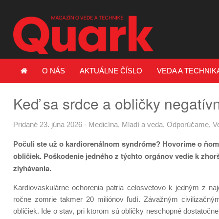
O NÁS
AKTUÁLNE ČÍSLO
VEDA A TECHNIK
Keď sa srdce a obličky negatív
Pridané 23. júna 2026
-
Medicína
,
Mladí a veda
,
Odporúčame
,
V
Počuli ste už o kardiorenálnom syndróme? Hovoríme o
ňom 
obličiek. Poškodenie jedného z týchto orgánov vedie k zho
zlyhávania.
Kardiovaskulárne ochorenia patria celosvetovo k jedným z najč
ročne zomrie takmer 20 miliónov ľudí. Závažným civilizačným
obličiek. Ide o stav, pri ktorom sú obličky neschopné dostatočne