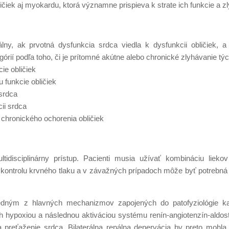
ičiek aj myokardu, ktorá významne prispieva k strate ich funkcie a z
y, ak prvotná dysfunkcia srdca viedla k dysfunkcii obličiek, a 
órií podľa toho, či je prítomné akútne alebo chronické zlyhávanie tý
ie obličiek
 funkcie obličiek
 srdca
ii srdca
chronického ochorenia obličiek
idisciplinárny prístup. Pacienti musia užívať kombináciu lieko
 a kontrolu krvného tlaku a v závažných prípadoch môže byť potrebná 
edným z hlavných mechanizmov zapojených do patofyziológie ka
ch hypoxiou a následnou aktiváciou systému renín-angiotenzín-aldo
 preťaženie srdca. Bilaterálna renálna denervácia by preto mohl