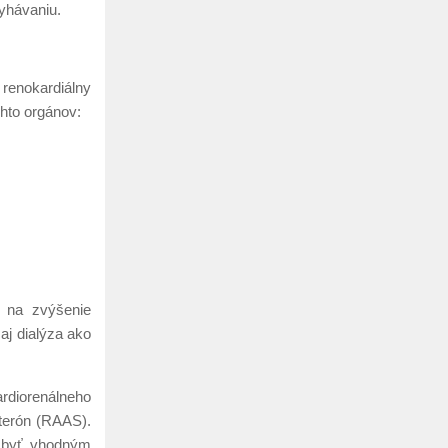
lyhávaniu.
renokardiálny
chto orgánov:
v na zvýšenie
aj dialýza ako
rdiorenálneho
sterón (RAAS).
a byť vhodným