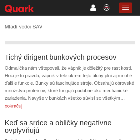
TOGG
NAVIG
Mladí vedci SAV
Tichý dirigent bunkových procesov
Odmalička nám vštepovali, že vápnik je dôležitý pre rast kostí.
Hoci je to pravda, vápnik v tele okrem tejto úlohy plní aj mnohé
ďalšie funkcie. Bunky sú fascinujúce stroje. Obsahujú obrovské
množstvo proteínov, ktoré fungujú podobne ako mechanické
zariadenia. Navyše v bunkách všetko súvisí so všetkým…
pokračuj
Keď sa srdce a obličky negatívne
ovplyvňujú