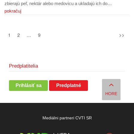
zbierajú peľ, nektár alebo medovicu a ukladajú ich do…
pokračuj
1
2
…
9
>>
Predplatitelia
Prihlásiť sa
Predplatné
HORE
Mediálni partneri CVTI SR