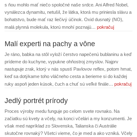
s ňou mohlo mať niečo spoločné naše srdce. Ani Alfred Nobel,
vynálezca dynamitu, netušil, že látka, ktorá mu priniesla slávu a
bohatstvo, bude mať raz liečivý účinok. Oxid dusnatý (NO),
pokračuj
malá plynná molekula, ktorú mnohí poznajú…
Malí experti na pachy a vône
Je ráno, babka na stôl vyloží čerstvo napečenú bublaninu a keď
prídeme do kuchyne, vypukne ohňostroj zmyslov. Najprv
nastupuje zrak, ktorý v nás spustí Pavlovov reflex, potom hmat,
keď sa dotýkame toho vláčneho cesta a berieme si do každej
pokračuj
ruky aspoň jeden kúsok, čuch a chuť sú veľké finále…
Jedlý portrét prírody
Proces výroby medu funguje po celom svete rovnako. Na
začiatku sú kvety a včely, na konci včelári a my konzumenti. Je
však med napríklad zo Slovenska, Talianska či Austrálie
skutočne rovnaký? Všetci vieme, čo je med a ako vzniká. Včely