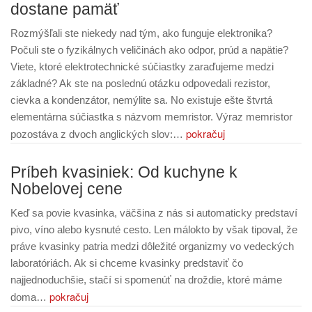
dostane pamäť
Rozmýšľali ste niekedy nad tým, ako funguje elektronika?
Počuli ste o fyzikálnych veličinách ako odpor, prúd a napätie?
Viete, ktoré elektrotechnické súčiastky zaraďujeme medzi
základné? Ak ste na poslednú otázku odpovedali rezistor,
cievka a kondenzátor, nemýlite sa. No existuje ešte štvrtá
elementárna súčiastka s názvom memristor. Výraz memristor
pokračuj
pozostáva z dvoch anglických slov:…
Príbeh kvasiniek: Od kuchyne k
Nobelovej cene
Keď sa povie kvasinka, väčšina z nás si automaticky predstaví
pivo, víno alebo kysnuté cesto. Len málokto by však tipoval, že
práve kvasinky patria medzi dôležité organizmy vo vedeckých
laboratóriách. Ak si chceme kvasinky predstaviť čo
najjednoduchšie, stačí si spomenúť na droždie, ktoré máme
pokračuj
doma…