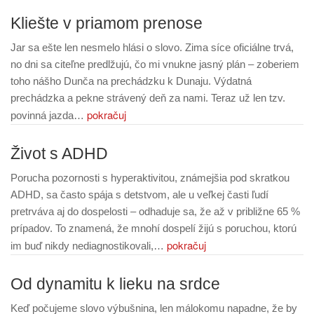
Kliešte v priamom prenose
Jar sa ešte len nesmelo hlási o slovo. Zima síce oficiálne trvá,
no dni sa citeľne predlžujú, čo mi vnukne jasný plán – zoberiem
toho nášho Dunča na prechádzku k Dunaju. Výdatná
prechádzka a pekne strávený deň za nami. Teraz už len tzv.
pokračuj
povinná jazda…
Život s ADHD
Porucha pozornosti s hyperaktivitou, známejšia pod skratkou
ADHD, sa často spája s detstvom, ale u veľkej časti ľudí
pretrváva aj do dospelosti – odhaduje sa, že až v približne 65 %
prípadov. To znamená, že mnohí dospelí žijú s poruchou, ktorú
pokračuj
im buď nikdy nediagnostikovali,…
Od dynamitu k lieku na srdce
Keď počujeme slovo výbušnina, len málokomu napadne, že by