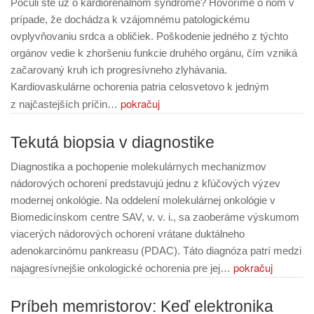
Počuli ste už o kardiorenálnom syndróme? Hovoríme o ňom v
prípade, že dochádza k vzájomnému patologickému
ovplyvňovaniu srdca a obličiek. Poškodenie jedného z týchto
orgánov vedie k zhoršeniu funkcie druhého orgánu, čím vzniká
začarovaný kruh ich progresívneho zlyhávania.
Kardiovaskulárne ochorenia patria celosvetovo k jedným
pokračuj
z najčastejších príčin…
Tekutá biopsia v diagnostike
Diagnostika a pochopenie molekulárnych mechanizmov
nádorových ochorení predstavujú jednu z kľúčových výzev
modernej onkológie. Na oddelení molekulárnej onkológie v
Biomedicínskom centre SAV, v. v. i., sa zaoberáme výskumom
viacerých nádorových ochorení vrátane duktálneho
adenokarcinómu pankreasu (PDAC). Táto diagnóza patrí medzi
pokračuj
najagresívnejšie onkologické ochorenia pre jej…
Príbeh memristorov: Keď elektronika