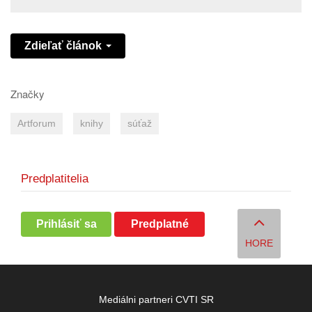
Zdieľať článok
Značky
Artforum
knihy
súťaž
Predplatitelia
Prihlásiť sa
Predplatné
HORE
Mediálni partneri CVTI SR