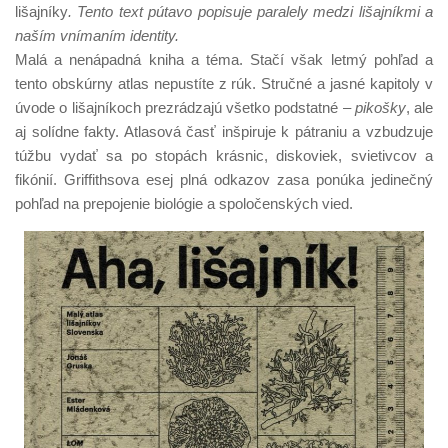
lišajníky
. Tento text pútavo popisuje paralely medzi lišajníkmi a
naším vnímaním identity.
Malá a nenápadná kniha a téma. Stačí však letmý pohľad a
tento obskúrny atlas nepustíte z rúk. Stručné a jasné kapitoly v
úvode o lišajníkoch prezrádzajú všetko podstatné –
pikošky
, ale
aj solídne fakty. Atlasová časť inšpiruje k pátraniu a vzbudzuje
túžbu vydať sa po stopách krásnic, diskoviek, svietivcov a
fikónií. Griffithsova esej plná odkazov zasa ponúka jedinečný
pohľad na prepojenie biológie a spoločenských vied.