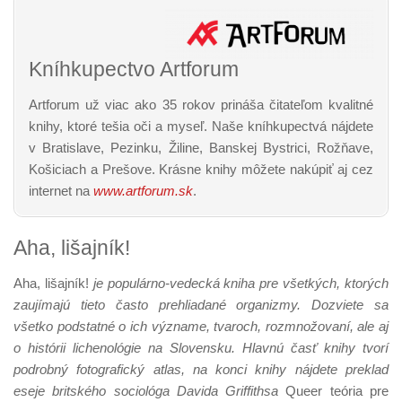
Kníhkupectvo Artforum
Artforum už viac ako 35 rokov prináša čitateľom kvalitné
knihy, ktoré tešia oči a myseľ. Naše kníhkupectvá nájdete
v Bratislave, Pezinku, Žiline, Banskej Bystrici, Rožňave,
Košiciach a Prešove. Krásne knihy môžete nakúpiť aj cez
internet na
www.artforum.sk
.
Aha, lišajník!
Aha, lišajník!
je populárno-vedecká kniha pre všetkých, ktorých
zaujímajú tieto často prehliadané organizmy. Dozviete sa
všetko podstatné o ich význame, tvaroch, rozmnožovaní, ale aj
o histórii lichenológie na Slovensku. Hlavnú časť knihy tvorí
podrobný fotografický atlas, na konci knihy nájdete preklad
eseje britského sociológa Davida Griffithsa
Queer teória pre