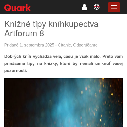
TOGG
NAVIG
Knižné tipy kníhkupectva
Artforum 8
Pridané 1. septembra 2025
-
Čítanie
,
Odporúčame
Dobrých kníh vychádza veľa, času je však málo. Preto vám
prinášame tipy na knižky,
ktoré by nemali uniknúť vašej
pozornosti.