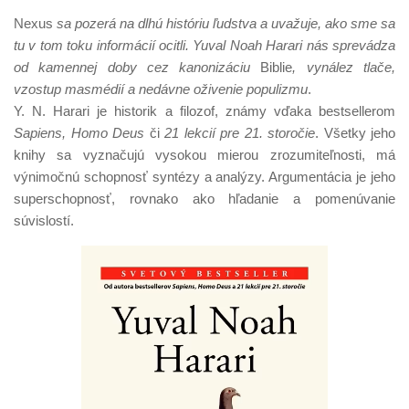
Nexus
sa pozerá na dlhú históriu ľudstva a uvažuje, ako sme sa
tu v tom toku informácií ocitli. Yuval Noah Harari nás sprevádza
od kamennej doby cez kanonizáciu
Biblie
, vynález tlače,
vzostup masmédií a nedávne oživenie populizmu
.
Y. N. Harari je historik a filozof, známy vďaka bestsellerom
Sapiens, Homo Deus
či
21 lekcií pre 21. storočie
. Všetky jeho
knihy sa vyznačujú vysokou mierou zrozumiteľnosti, má
výnimočnú schopnosť syntézy a analýzy. Argumentácia je jeho
superschopnosť, rovnako ako hľadanie a pomenúvanie
súvislostí.