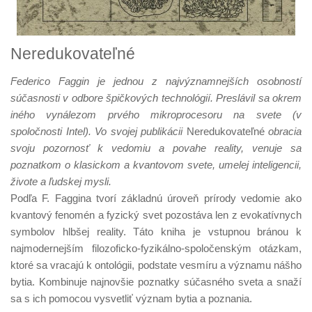
Neredukovateľné
Federico Faggin je jednou z najvýznamnejších osobností
súčasnosti v odbore špičkových technológií. Preslávil sa okrem
iného vynálezom prvého mikroprocesoru na svete (v
spoločnosti Intel). Vo svojej publikácii
Neredukovateľné
obracia
svoju pozornosť k vedomiu a povahe reality, venuje sa
poznatkom o klasickom a kvantovom svete, umelej inteligencii,
živote a ľudskej mysli.
Podľa F. Faggina tvorí základnú úroveň prírody vedomie ako
kvantový fenomén a fyzický svet pozostáva len z evokatívnych
symbolov hlbšej reality. Táto kniha je vstupnou bránou k
najmodernejším filozoficko-fyzikálno-spoločenským otázkam,
ktoré sa vracajú k ontológii, podstate vesmíru a významu nášho
bytia. Kombinuje najnovšie poznatky súčasného sveta a snaží
sa s ich pomocou vysvetliť význam bytia a poznania.