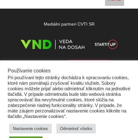
Mediálni partneri CVTI SR
Používanie cookies
Pri používaní tejto stránky dochádza k spracovaniu cookies,
ktoré nám pomáhajú zvyšovať kvalitu služieb. Súbory
cookies môžete prijať alebo odmietnuť kliknutím na jednotlivé
tlačidlá. V prípade odmietnutia bude táto webová stránka
spracovávať iba nevyhnutné cookies, ktoré slúžia na
zabezpečenie riadnej funkcionality stránky. V prípade, že
máte záujem perzonalizovať nastavenie cookies kliknite na
tlačidlo „Nastavenie cookies“.
Domov
O nás
Kontakt
Vydavateľ
Predplatné
Inzercia
Podmienky používania
Ochrana súkromia
Štatút súťaží
Cookies
Nastavenie cookies
Odmietnuť všetko
Partneri
RSS
Sitemap