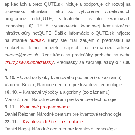
aplikáciách a preto QUTE.sk iniciuje a podporuje ich rozvoj na
Slovensku aktivitami, ako sú vytvorenie vzdelávacích
programov eduQUTE, virtuálneho inštitútu kvantových
technológií iQUTE či vybudovanie kvantovej komunikačnej
infraštruktúry netQUTE. Ďalšie informácie o QUTE.sk nájdete
na stránke
qute.sk
. Keby ste mali záujem o prednášku na
konkrétnu tému, môžete napísať na e-mailovú adresu
eurocc@nscc.sk
. Registrácia na prednášky prebieha na webe
vždy o 17.00
itkurzy.sav.sk/prednasky
. Prednášky sa začínajú
h
.
4. 10.
– Úvod do fyziky kvantového počítania (zo záznamu)
Vladimír Bužek, Národné centrum pre kvantové technológie
18. 10.
– Kvantové výpočty a algoritmy (zo záznamu)
Mário Ziman, Národné centrum pre kvantové technológie
8. 11.
–
Kvantové programovanie
Daniel Reitzner, Národné centrum pre kvantové technológie
22. 11.
–
Kvantová zložitosť a simulácie
Daniel Nagaj, Národné centrum pre kvantové technológie