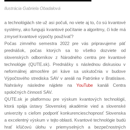
Ilustrácia Gabriela Obadalová
a technológiách ste už asi počuli, no viete aj to, čo sú kvantové
systémy, ako fungujú kvantové počítanie a algoritmy, či kde má
zmysel kvantové výpočty používať?
Počas zimného semestra 2022 pre vás pripravujeme päť
prednášok, počas ktorých sa to všetko dozviete od
slovenských odborníkov z Národného centra pre kvantové
technológie (QUTE.sk). Prednášky s následnou diskusiou v
neformálnej atmosfére pri káve sa uskutočnia v budove
Výpočtového strediska SAV v areáli na Patrónke v Bratislave.
Nahrávky následne nájdete na
YouTube
kanáli Centra
spoločných činností SAV.
QUTE.sk je platformou pre výskum kvantových technológií,
ktorá spája ústavy Slovenskej akadémie vied a slovenské
univerzity s cieľom podporiť konkurencieschopnosť Slovenska
a excelentný výskum v tejto oblasti. Kvantové technológie budú
hrať kľúčovú úlohu v priemyselných a bezpečnostných