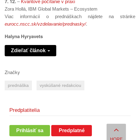
7. 12.
–
Kvantové počítanie v praxi
Zora Hollá, IBM Global Markets – Ecosystem
Viac informácií o prednáškach nájdete na stránke
eurocc.nscc.sk/vzdelavanie/prednasky/
.
Halyna Hyryavets
Zdieľať článok
Značky
prednáška
vyskúšané redakciou
Predplatitelia
Prihlásiť sa
Predplatné
HORE