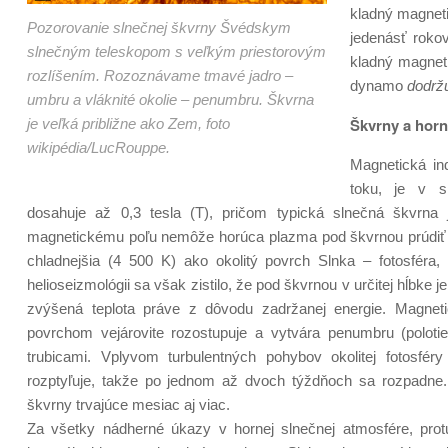
kladný magneti
Pozorovanie slnečnej škvrny Švédskym
jedenásť roko
slnečným teleskopom s veľkým priestorovým
kladný magneti
rozlíšením. Rozoznávame tmavé jadro –
dynamo
dodrž
umbru a vláknité okolie – penumbru. Škvrna
Škvrny a horn
je veľká približne ako Zem, foto
wikipédia/LucRouppe.
Magnetická in
toku, je v s
dosahuje až 0,3 tesla (T), pričom typická slnečná škvrna
magnetickému poľu nemôže horúca plazma pod škvrnou prúdiť n
chladnejšia (4 500 K) ako okolitý povrch Slnka – fotosféra
helioseizmológii sa však zistilo, že pod škvrnou v určitej hĺbke
zvýšená teplota práve z dôvodu zadržanej energie. Magne
povrchom vejárovite rozostupuje a vytvára penumbru (polot
trubicami. Vplyvom turbulentných pohybov okolitej fotosfé
rozptyľuje, takže po jednom až dvoch týždňoch sa rozpadne. 
škvrny trvajúce mesiac aj viac.
Za všetky nádherné úkazy v hornej slnečnej atmosfére, protu