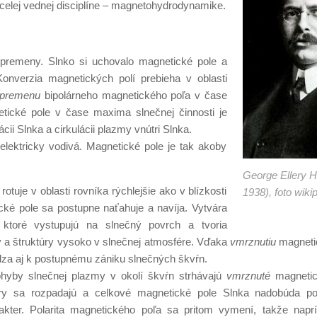
celej vednej disciplíne – magnetohydrodynamike.
 premeny. Slnko si uchovalo magnetické pole a
onverzia magnetických polí prebieha v oblasti
premenu
bipolárneho magnetického poľa v čase
tické pole v čase maxima slnečnej činnosti je
ii Slnka a cirkulácii plazmy vnútri Slnka.
 elektricky vodivá. Magnetické pole je tak akoby
.
George Ellery H
otuje v oblasti rovníka rýchlejšie ako v blízkosti
1938), foto wiki
cké pole sa postupne naťahuje a navíja. Vytvára
 ktoré vystupujú na slnečný povrch a tvoria
 a štruktúry vysoko v slnečnej atmosfére. Vďaka
vmrznutiu
magneti
za aj k postupnému zániku slnečných škvŕn.
ohyby slnečnej plazmy v okolí škvŕn strhávajú
vmrznuté
magnetic
túry sa rozpadajú a celkové magnetické pole Slnka nadobúda 
rakter. Polarita magnetického poľa sa pritom vymení, takže napr