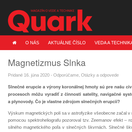
O NÁS
AKTUÁLNE ČÍSLO
VEDA A TECHNIK
Magnetizmus Slnka
Pridané 16. júna 2020
-
Odporúčame
,
Otázky a odpovede
Slnečné erupcie a výrony koronálnej hmoty sú pre našu civi
procesoch môžu vyradiť z činnosti satelity, navigačné sys
a plynovody. Čo je vlastne zdrojom slnečných erupcií?
Výskum magnetických polí sa v astrofyzike všeobecne začal v 
pomocou spektroheliografu pozoroval tzv. Zeemanov efekt – roz
silného magnetického poľa v slnečných škvrnách. Slnečné škv