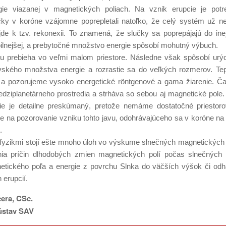
ie viazanej v magnetických poliach. Na vznik erupcie je pot
ky v koróne vzájomne poprepletali natoľko, že celý systém už neu
de k tzv. rekonexii. To znamená, že slučky sa poprepájajú do inej
bilnejšej, a prebytočné množstvo energie spôsobí mohutný výbuch.
u prebieha vo veľmi malom priestore. Následne však spôsobí urých
vského množstva energie a rozrastie sa do veľkých rozmerov. Tep
 a pozorujeme vysoko energetické röntgenové a gama žiarenie. Ča
dziplanetárneho prostredia a strháva so sebou aj magnetické pole.
 nie je detailne preskúmaný, pretože nemáme dostatočné priestor
ie na pozorovanie vzniku tohto javu, odohrávajúceho sa v koróne na
.
fyzikmi stojí ešte mnoho úloh vo výskume slnečných magnetických p
nia príčin dlhodobých zmien magnetických polí počas slnečných c
etického poľa a energie z povrchu Slnka do väčších výšok či odha
 erupcií.
era, CSc.
ústav SAV