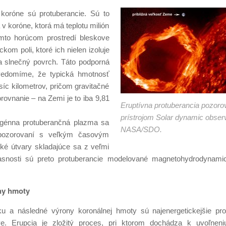
 koróne sú protuberancie. Sú to
v koróne, ktorá má teplotu milión
omto horúcom prostredí bleskove
om poli, ktoré ich nielen izoluje
na slnečný povrch. Táto podporná
uvedomíme, že typická hmotnosť
síc kilometrov, pričom gravitačné
rovnanie – na Zemi je to iba 9,81
Eruptívna protuberancia pozor
prístrojom Solar dynamic observ
ogénna protuberančná plazma sa
NASA/SDO.
i pozorovaní s veľkým časovým
ké útvary skladajúce sa z veľmi
snosti sú preto protuberancie modelované magnetohydrodynami
ny hmoty
ku a následné výrony koronálnej hmoty sú najenergetickejšie pr
ve. Erupcia je zložitý proces, pri ktorom dochádza k uvoľnen