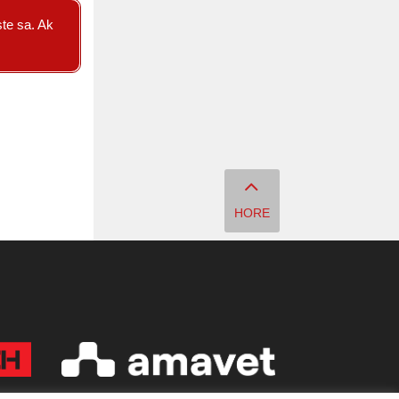
ste sa. Ak
HORE