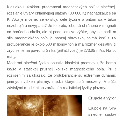
Klasickou ukážkou prítomnosti magnetických polí v slnečnej
rozsiahle útvary chladnejšej plazmy (30 000 K) nachádzajúce sa 
K. Ako je možné, že existujú celé týždne a pritom sa v tak
nezohrejú a nevyparia? Je to preto, lebo sú chránené v magnetick
od horúceho okolia, ale aj podopiera vo výške, aby nespadli 
sila magnetického poľa je naozaj obrovská, najmä keď si 
protuberancie je okolo 500 miliónov ton a má rozmer desiatky ti
zrýchlenie na povrchu Slnka (príťažlivosť) je 273,95 m/s
. Na po
2
m/s
.
2
Moderná slnečná fyzika opustila klasickú predstavu, že hom
kníše
v statickej pružnej kolíske magnetického poľa. Pr
rozlíšením sa ukázalo, že protuberancie sú extrémne dynamic
jemných vláken plazmy, medzi ktorými sú medzery. V súča
závislými modelmi so zarátaním realistickej fyziky plazmy.
Erupcie a výro
Erupcie na Sln
slnečnej sústa