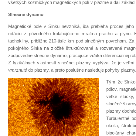
všetkých kozmických magnetických polí v plazme a dali základ 
Slnečné dynamo
Magnetické pole v Slnku nevzniká, iba prebieha proces jeho
rotáciu z pôvodného kolabujúceho mračna prachu a plynu. K
tachokliny, približne 210-tisíc km pod slnečným povrchom. Za
pokojného Slnka na zložité štruktúrované a rozvetvené magne
zodpovedné slnečné dynamo, pracujúce vďaka diferenciálnej rotác
Z fyzikálnych vlastností slnečnej plazmy vyplýva, že je veľmi
vmrznuté
do plazmy, a preto poslušne nasleduje pohyby plazmy
Tým, že Slnko r
pólov, magneti
veľké slučky,
slnečné škvrny
plazmy dochád
Turbulentné p
okolia, štruk
bipolárny cha