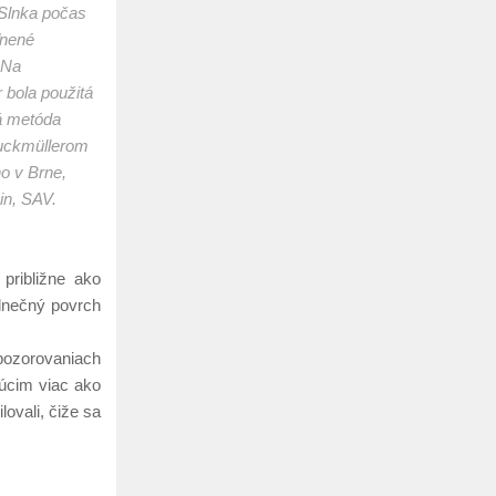
 Slnka počas
ľnené
 Na
 bola použitá
ká metóda
ruckmüllerom
o v Brne,
in, SAV.
približne ako
lnečný povrch
pozorovaniach
júcim viac ako
ovali, čiže sa