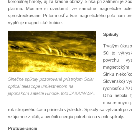
koronálnej hmoty, aj za krásne obrazy Slnka pri zatmení je z
plazma. Musíme si uvedomiť, že samotné magnetické pole
sprostredkovane. Prítomnosť a tvar magnetického poľa nám prez
vyplňuje magnetické trubice.
Spikuly
Trvalým úkazo
Sú to výtrys
povrchu vy
magnetickým p
Slnku niekoľk
Slnečné spikuly pozorované prístrojom Solar
Slovensko) vys
optical telescope umiestnenom na
rýchlosťou 70 
japonskom satelite Hinode, foto JAXA/NASA.
Dlho nebola f
s extrémnym pr
rok strojového času priniesla výsledok. Spikuly sa vytvárali po 
vzájomne zničili, a uvoľnili energiu potrebnú na vznik spikuly.
Protuberancie