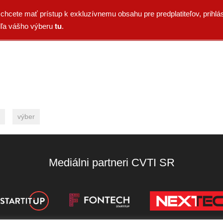
chcete mať prístup k exkluzívnemu obsahu pre predplatiteľov, prihlá
tu
odľa vášho výberu
.
výber
Mediálni partneri CVTI SR