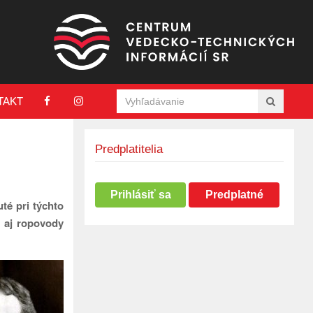
TAKT
Predplatitelia
Prihlásiť sa
Predplatné
té pri týchto
a aj ropovody