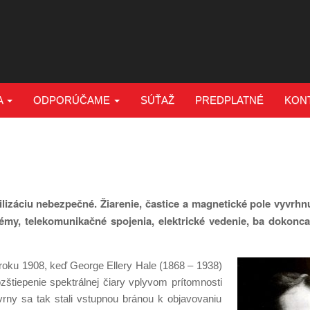
A
ODPORÚČAME
SÚŤAŽ
PREDPLATNÉ
KON
lizáciu nebezpečné. Žiarenie, častice a magnetické pole vyvrhnu
témy, telekomunikačné spojenia, elektrické vedenie, ba dokonc
roku 1908, keď George Ellery Hale (1868 – 1938)
štiepenie spektrálnej čiary vplyvom prítomnosti
rny sa tak stali vstupnou bránou k objavovaniu