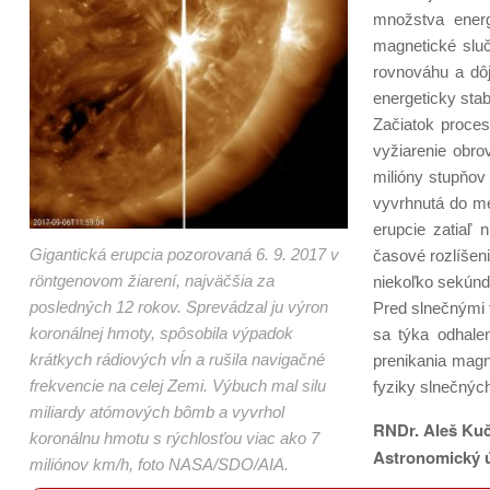
množstva energ
magnetické sluč
rovnováhu a dôj
energeticky sta
Začiatok proces
vyžiarenie obro
milióny stupňov
vyvrhnutá do me
erupcie zatiaľ
Gigantická erupcia pozorovaná 6. 9. 2017 v
časové rozlíšen
röntgenovom žiarení, najväčšia za
niekoľko sekúnd
posledných 12 rokov. Sprevádzal ju výron
Pred slnečnými 
koronálnej hmoty, spôsobila výpadok
sa týka odhale
krátkych rádiových vĺn a rušila navigačné
prenikania magn
frekvencie na celej Zemi. Výbuch mal silu
fyziky slnečných
miliardy atómových bômb a vyvrhol
RNDr. Aleš Kuč
koronálnu hmotu s rýchlosťou viac ako 7
Astronomický 
miliónov km/h, foto NASA/SDO/AIA.