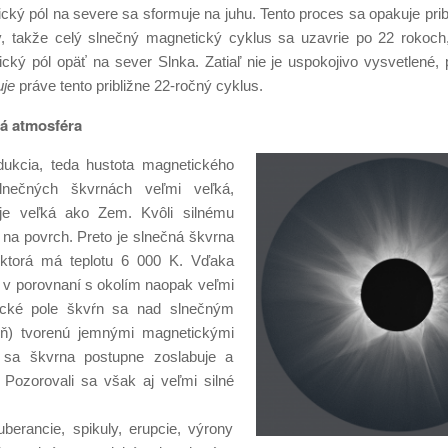
cký pól na severe sa sformuje na juhu. Tento proces sa opakuje pri
v, takže celý slnečný magnetický cyklus sa uzavrie po 22 rokoch,
cký pól opäť na sever Slnka. Zatiaľ nie je uspokojivo vysvetlené,
uje
práve tento približne 22-ročný cyklus.
á atmosféra
dukcia, teda hustota magnetického
lnečných škvrnách veľmi veľká,
 je veľká ako Zem. Kvôli silnému
a povrch. Preto je slnečná škvrna
, ktorá má teplotu 6 000 K. Vďaka
 je v porovnaní s okolím naopak veľmi
tické pole škvŕn sa nad slnečným
ieň) tvorenú jemnými magnetickými
ry sa škvrna postupne zoslabuje a
Pozorovali sa však aj veľmi silné
berancie, spikuly, erupcie, výrony