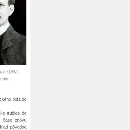
ale (1868 –
pédia
ckého poľa do
ké trubice do
po čase znovu
íklad pôvodne