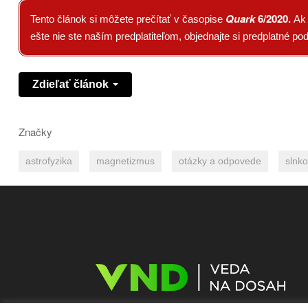
Quark
6/2020.
Tento článok si môžete prečítať v časopise
Ak 
ešte nie ste naším predplatiteľom, objednajte si predplatné p
Zdieľať článok
Značky
astrofyzika
magnetizmus
otázky a odpovede
slnko