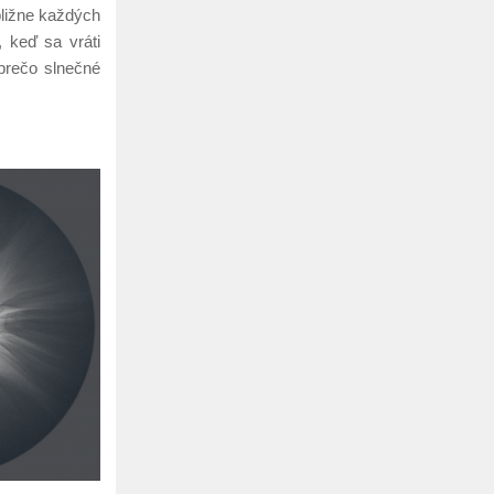
bližne každých
 keď sa vráti
 prečo slnečné