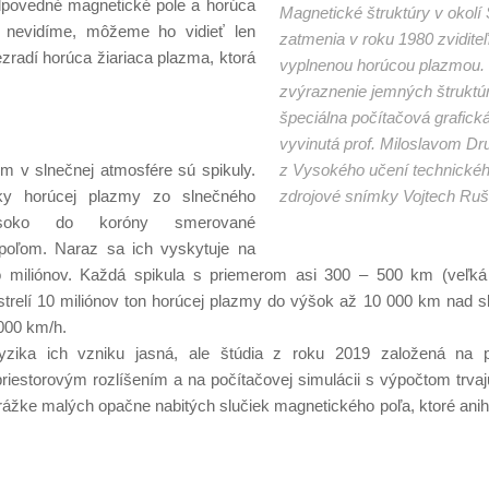
odpovedné magnetické pole a horúca
Magnetické štruktúry v okolí
 nevidíme, môžeme ho vidieť len
zatmenia v roku 1980 zvidite
radí horúca žiariaca plazma, ktorá
vyplnenou horúcou plazmou.
zvýraznenie jemných štruktúr
špeciálna počítačová grafic
vyvinutá prof. Miloslavom D
m v slnečnej atmosfére sú spikuly.
z Vysokého učení technickéh
ky horúcej plazmy zo slnečného
zdrojové snímky Vojtech Ruš
soko do koróny smerované
oľom. Naraz sa ich vyskytuje na
o miliónov. Každá spikula s priemerom asi 300 – 500 km (veľká 
trelí 10 miliónov ton horúcej plazmy do výšok až 10 000 km nad s
000 km/h.
yzika ich vzniku jasná, ale štúdia z roku 2019 založená na 
iestorovým rozlíšením a na počítačovej simulácii s výpočtom trva
zrážke malých opačne nabitých slučiek magnetického poľa, ktoré anihil