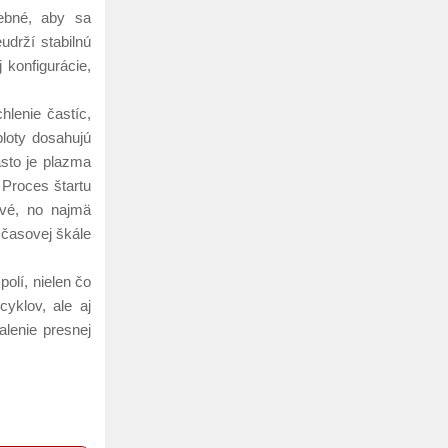
rebné, aby sa
drží stabilnú
 konfigurácie,
lenie častíc,
loty dosahujú
sto je plazma
 Proces štartu
ové, no najmä
 časovej škále
olí, nielen čo
yklov, ale aj
lenie presnej