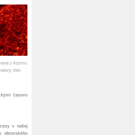
ovaná z kozmu
atory, foto
ckými časovo
ocesy v našej
iu obrovského