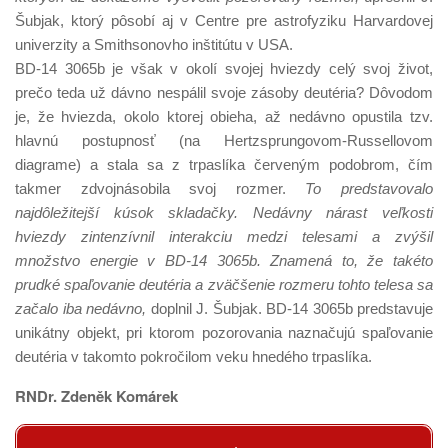
Šubjak, ktorý pôsobí aj v Centre pre astrofyziku Harvardovej
univerzity a Smithsonovho inštitútu v USA.
BD-14 3065b je však v okolí svojej hviezdy celý svoj život,
prečo teda už dávno nespálil svoje zásoby deutéria? Dôvodom
je, že hviezda, okolo ktorej obieha, až nedávno opustila tzv.
hlavnú postupnosť (na Hertzsprungovom-Russellovom
diagrame) a stala sa z trpaslíka červeným podobrom, čím
takmer zdvojnásobila svoj rozmer.
To predstavovalo
najdôležitejší kúsok skladačky. Nedávny nárast veľkosti
hviezdy zintenzívnil interakciu medzi telesami a zvýšil
množstvo energie v BD-14 3065b. Znamená to, že takéto
prudké spaľovanie deutéria a zväčšenie rozmeru tohto telesa sa
začalo iba nedávno,
doplnil J. Šubjak. BD-14 3065b predstavuje
unikátny objekt, pri ktorom pozorovania naznačujú spaľovanie
deutéria v takomto pokročilom veku hnedého trpaslíka.
RNDr. Zdeněk Komárek