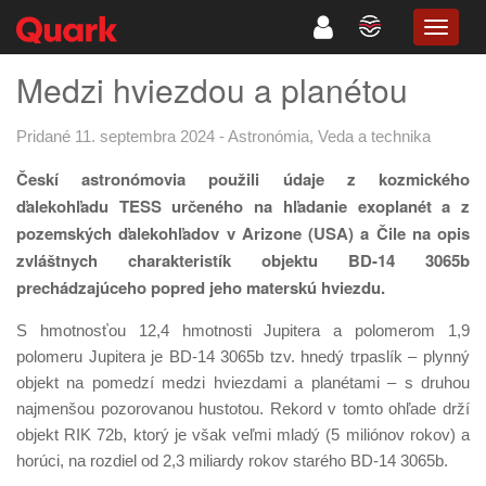
TOGG
NAVIG
Medzi hviezdou a planétou
Pridané 11. septembra 2024
-
Astronómia
,
Veda a technika
Českí astronómovia použili údaje z kozmického
ďalekohľadu TESS určeného na hľadanie exoplanét a z
pozemských ďalekohľadov v Arizone (USA) a Čile na opis
zvláštnych charakteristík objektu BD-14 3065b
prechádzajúceho popred jeho materskú hviezdu.
S hmotnosťou 12,4 hmotnosti Jupitera a polomerom 1,9
polomeru Jupitera je BD-14 3065b tzv. hnedý trpaslík – plynný
objekt na pomedzí medzi hviezdami a planétami – s druhou
najmenšou pozorovanou hustotou. Rekord v tomto ohľade drží
objekt RIK 72b, ktorý je však veľmi mladý (5 miliónov rokov) a
horúci, na rozdiel od 2,3 miliardy rokov starého BD-14 3065b.