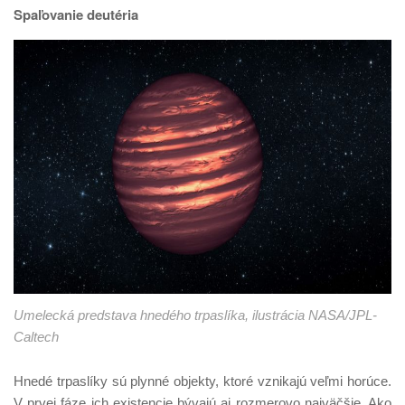
Spaľovanie deutéria
Umelecká predstava hnedého trpaslíka, ilustrácia NASA/JPL-
Caltech
Hnedé trpaslíky sú plynné objekty, ktoré vznikajú veľmi horúce.
V prvej fáze ich existencie bývajú aj rozmerovo najväčšie. Ako