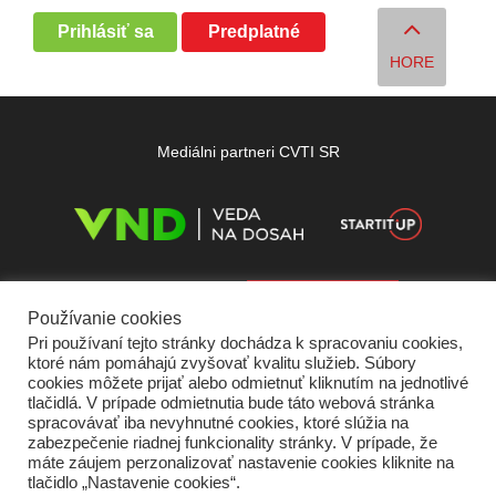
Prihlásiť sa
Predplatné
HORE
Mediálni partneri CVTI SR
Používanie cookies
Pri používaní tejto stránky dochádza k spracovaniu cookies,
ktoré nám pomáhajú zvyšovať kvalitu služieb. Súbory
cookies môžete prijať alebo odmietnuť kliknutím na jednotlivé
tlačidlá. V prípade odmietnutia bude táto webová stránka
spracovávať iba nevyhnutné cookies, ktoré slúžia na
zabezpečenie riadnej funkcionality stránky. V prípade, že
máte záujem perzonalizovať nastavenie cookies kliknite na
tlačidlo „Nastavenie cookies“.
Domov
O nás
Kontakt
Vydavateľ
Predplatné
Inzercia