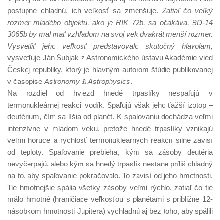
postupne chladnú, ich veľkosť sa zmenšuje.
Zatiaľ čo veľký
rozmer mladého objektu, ako je RIK 72b, sa očakáva, BD-14
3065b by mal mať vzhľadom na svoj vek dvakrát menší rozmer.
Vysvetliť jeho veľkosť predstavovalo skutočný hlavolam,
vysvetľuje Ján Šubjak z Astronomického ústavu Akadémie vied
Českej republiky, ktorý je hlavným autorom štúdie publikovanej
v časopise
Astronomy & Astrophysics
.
Na rozdiel od hviezd hnedé trpaslíky nespaľujú v
termonukleárnej reakcii vodík. Spaľujú však jeho ťažší izotop –
deutérium, čím sa líšia od planét. K spaľovaniu dochádza veľmi
intenzívne v mladom veku, pretože hnedé trpaslíky vznikajú
veľmi horúce a rýchlosť termonukleárnych reakcií silne závisí
od teploty. Spaľovanie prebieha, kým sa zásoby deutéria
nevyčerpajú, alebo kým sa hnedý trpaslík nestane príliš chladný
na to, aby spaľovanie pokračovalo. To závisí od jeho hmotnosti.
Tie hmotnejšie spália všetky zásoby veľmi rýchlo, zatiaľ čo tie
málo hmotné (hraničiace veľkosťou s planétami s približne 12-
násobkom hmotnosti Jupitera) vychladnú aj bez toho, aby spálili