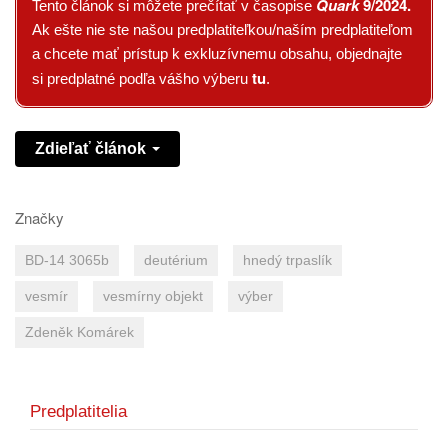
Quark
9/2024
.
Tento článok si môžete prečítať v časopise
Ak ešte nie ste našou predplatiteľkou/naším predplatiteľom
a chcete mať prístup k exkluzívnemu obsahu, objednajte
tu
si predplatné podľa vášho výberu
.
Zdieľať článok
Značky
BD-14 3065b
deutérium
hnedý trpaslík
vesmír
vesmírny objekt
výber
Zdeněk Komárek
Predplatitelia