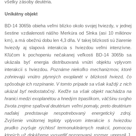
všetky zásoby deutéria.
Unikátny objekt
BD-14 3065b obieha veľmi blízko okolo svojej hviezdy, v jednej
šestine vzdialenosti nášho Merkúra od Slnka (asi 10 miliónov
km), a má obežnú dobu len 4,3 dňa. V takej blízkosti sú žiarenie
hviezdy aj slapová interakcia s hviezdou veľmi intenzívne.
Kľúčom k pochopeniu nečakanej veľkosti BD-14 3065b sa
ukázala byť energia distribuovaná vnútri objektu vplyvom
interakcií s hviezdou.
Poznáme niekoľko mechanizmov, ktoré
zohrievajú vnútro plynných exoplanét v blízkosti hviezd, čo
spôsobuje ich rozpínanie. V tomto prípade sa však každý z nich
ukázal byť nedostatočný. Keďže sa však objekt nachádza na
hranici medzi exoplanétou a hnedým trpaslíkom, väčšinu svojho
života zrejme spaľoval deutérium veľmi pomaly, preto deutérium
naďalej predstavuje nespotrebovaný energetický zdroj.
Zvýšenie vnútornej teploty vplyvom interakcie s hviezdou
prudko zvyšuje rýchlosť termonukleárnych reakcií, pomocou
ktorých už dokážeme vysvetliť pozorovaný rozmer,
upresnil J.