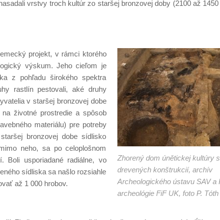
adali vrstvy troch kultúr zo staršej bronzovej doby (2100 až 1450 pre
emecký projekt, v rámci ktorého
ologický výskum. Jeho cieľom je
ska z pohľadu širokého spektra
y rastlín pestovali, aké druhy
byvatelia v staršej bronzovej dobe
í na životné prostredie a spôsob
tavebného materiálu) pre potreby
taršej bronzovej dobe sídlisko
aj mimo neho, sa po celoplošnom
Zhorený dom únětickej kultúry 
 Boli usporiadané radiálne, vo
drevených konštrukcií, archív
ného sídliska sa našlo rozsiahle
Archeologického ústavu SAV a 
ovať až 1 000 hrobov.
archeológie FiF UK, foto P. Tóth