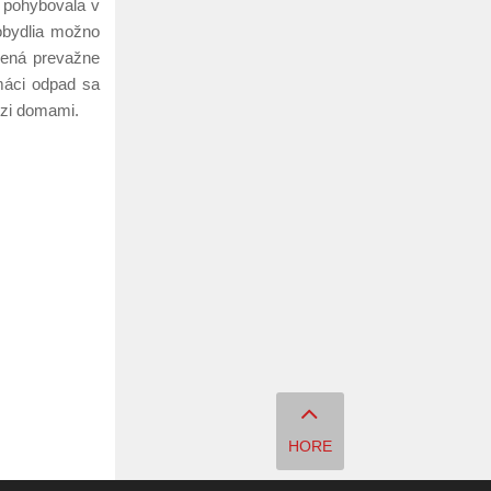
a pohybovala v
obydlia možno
nená prevažne
máci odpad sa
dzi domami.
HORE