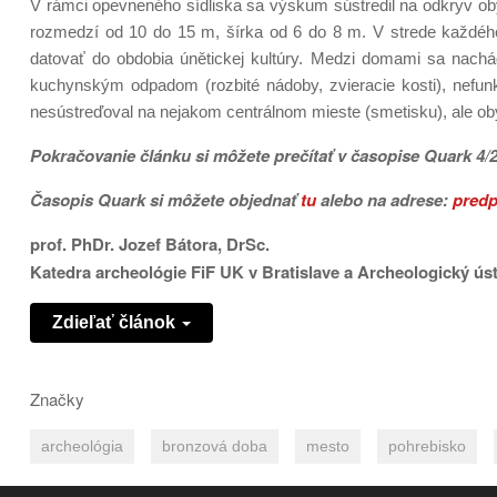
V rámci opevneného sídliska sa výskum sústredil na odkryv oby
rozmedzí od 10 do 15 m, šírka od 6 do 8 m. V strede každéh
datovať do obdobia únětickej kultúry. Medzi domami sa nachád
kuchynským odpadom (rozbité nádoby, zvieracie kosti), ne
nesústreďoval na nejakom centrálnom mieste (smetisku), ale ob
Pokračovanie článku si môžete prečítať v časopise Quark 4/
Časopis
Quark si môžete objednať
tu
alebo na adrese:
predp
prof. PhDr. Jozef Bátora, DrSc.
Katedra archeológie FiF UK v Bratislave a Archeologický ús
Zdieľať článok
Značky
archeológia
bronzová doba
mesto
pohrebisko