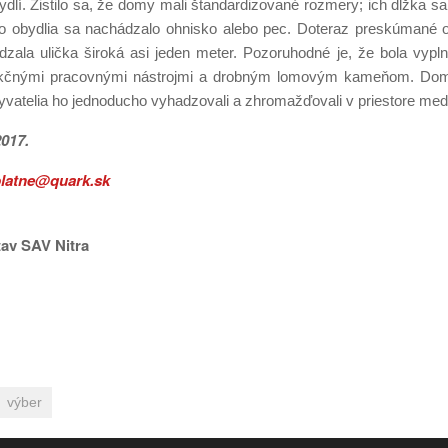
dlí. Zistilo sa, že domy mali štandardizované rozmery; ich dĺžka s
o obydlia sa nachádzalo ohnisko alebo pec. Doteraz preskúmané 
zala ulička široká asi jeden meter. Pozoruhodné je, že bola vypl
funkčnými pracovnými nástrojmi a drobným lomovým kameňom. Do
yvatelia ho jednoducho vyhadzovali a zhromažďovali v priestore me
2017.
latne@quark.sk
tav SAV Nitra
výber