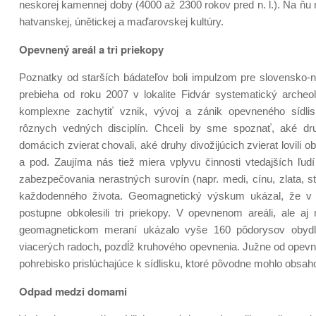
neskorej kamennej doby (4000 až 2300 rokov pred n. l.). Na ňu nas
hatvanskej, únětickej a maďarovskej kultúry.
Opevnený areál a tri priekopy
Poznatky od starších bádateľov boli impulzom pre slovensko-n
prebieha od roku 2007 v lokalite Fidvár systematický arche
komplexne zachytiť vznik, vývoj a zánik opevneného sídli
rôznych vedných disciplín. Chceli by sme spoznať, aké druh
domácich zvierat chovali, aké druhy divožijúcich zvierat lovili o
a pod. Zaujíma nás tiež miera vplyvu činnosti vtedajších ľud
zabezpečovania nerastných surovín (napr. medi, cínu, zlata, s
každodenného života. Geomagnetický výskum ukázal, že v s
postupne obkolesili tri priekopy. V opevnenom areáli, ale 
geomagnetickom meraní ukázalo vyše 160 pôdorysov obydlí.
viacerých radoch, pozdĺž kruhového opevnenia. Južne od opevne
pohrebisko prislúchajúce k sídlisku, ktoré pôvodne mohlo obsah
Odpad medzi domami