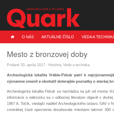
O NÁS
AKTUÁLNE ČÍSLO
VEDA A TECHNIK
Mesto z bronzovej doby
Pridané 30. apríla 2017
-
História
,
Veda a technika
Archeologická lokalita Vráble-Fidvár patrí k najvýznamn
významne zmenil a obohatil doterajšie poznatky o staršej b
Archeologická lokalita Fidvár sa nachádza na juh od mesta Vrá
informácie o nálezisku sa v odbornej literatúre objavili v druhe
1967 A. Točík, vtedajší riaditeľ Archeologického ústavu SAV v Nit
centrálnej časti opevnenia dosahovala miestami takmer 300 cm