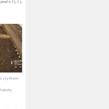
d n. l.), t. j.
so zvyškami
Katedry