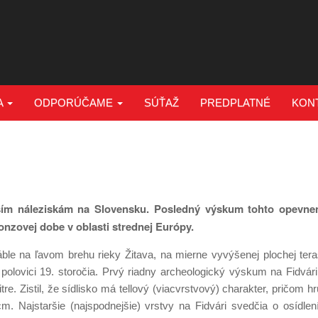
A
ODPORÚČAME
SÚŤAŽ
PREDPLATNÉ
KON
ejším náleziskám na Slovensku. Posledný výskum tohto opevne
ronzovej dobe v oblasti strednej Európy.
ble na ľavom brehu rieky Žitava, na mierne vyvýšenej plochej tera
j polovici 19. storočia. Prvý riadny archeologický výskum na Fidvári
re. Zistil, že sídlisko má tellový (viacvrstvový) charakter, pričom h
. Najstaršie (najspodnejšie) vrstvy na Fidvári svedčia o osídlen