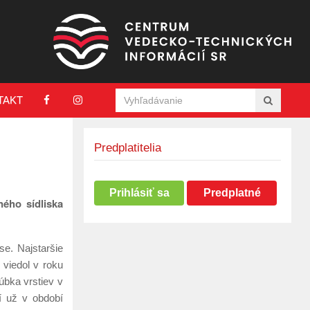
TAKT
Predplatitelia
Prihlásiť sa
Predplatné
ného sídliska
se. Najstaršie
 viedol v roku
rúbka vrstiev v
í už v období