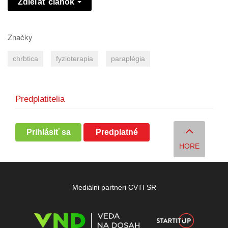
Zdieľať článok
Značky
chrbtica
fyzioterapia
paraplégia
Predplatitelia
Prihlásiť sa
Predplatné
HORE
Mediálni partneri CVTI SR