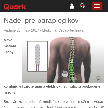
TOGG
NAVIG
Nádej pre paraplegikov
Pridané 29. mája 2017
-
Medicína
,
Veda a technika
Nová
metóda
liečby
kombinuje fyzioterapiu a elektrickú stimuláciu poškodenej
miechy.
Bez nároku na odbornú medicínsku presnosť možno povedať,
že paraplegikmi nazývame ľudí, ktorí sú paralyzovaní (ochrnutí)