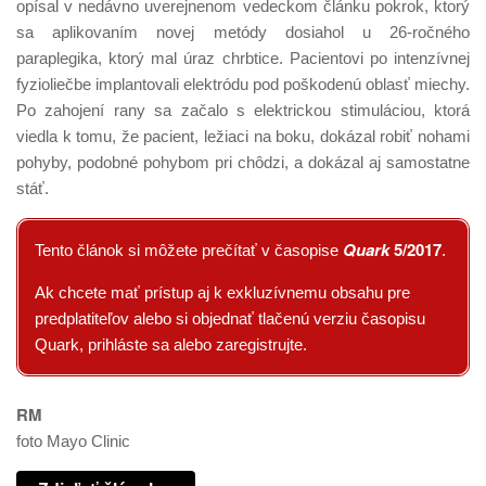
opísal v nedávno uverejnenom vedeckom článku pokrok, ktorý
sa aplikovaním novej metódy dosiahol u 26-ročného
paraplegika, ktorý mal úraz chrbtice. Pacientovi po intenzívnej
fyzioliečbe implantovali elektródu pod poškodenú oblasť miechy.
Po zahojení rany sa začalo s elektrickou stimuláciou, ktorá
viedla k tomu, že pacient, ležiaci na boku, dokázal robiť nohami
pohyby, podobné pohybom pri chôdzi, a dokázal aj samostatne
stáť.
Quark
5/2017
Tento článok si môžete prečítať v časopise
.
Ak chcete mať prístup aj k exkluzívnemu obsahu pre
predplatiteľov alebo si objednať tlačenú verziu časopisu
Quark, prihláste sa alebo zaregistrujte.
RM
foto Mayo Clinic