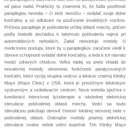
od pása nadol. Prakticky to znamená to, že ľudia postihnutí
paraplégiou nevedia – či skôr nemôžu – ovládať svoje dolné
končatiny a sú odkázaní na používanie invalidných vozíkov.
Príčinou paraplégie je poškodenie určitej oblasti miechy, pričom
podľa štatistík dochádza k takémuto poškodeniu najmä pri
automobilových nehodách. Zatiaľ neexistujú metódy či
medicínske postupy, ktoré by u paraplegikov zaručene viedli k
obnove schopnosti ovládať dolné končatiny, a teda k ich návratu
medzi zdravých chodcov. Veľká nádej sa preto vkladá do
inovatívnej metódy obnovenia funkčnosti paralyzovaných
končatín, ktorú vyvíja skupina vedcov a lekárov známej Kliniky
Mayo (Mayo Clinic) v USA, ktorá je prestížnym lekárskym
výskumným a vzdelávacím centrom. Nová metóda spočíva v
kombinácii intenzívnej fyzioterapie a následnej elektrickej
stimulácie poškodenej oblasti miechy. Vedci sa touto
stimuláciou pokúšajú obnoviť činnosť lokálnej nervovej siete v
poškodenej oblasti. Doterajšie metódy priamej elektrickej
stimulácie svalov neboli veľmi úspešné. Tím Kliniky Mayo