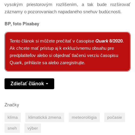
vysokým priestorovým rozlíšením, a tak bude rozširovať
záznamy o pozorovaniach napadaného snehuv budúcnosti.
BP, foto Pixabay
Quark
8/2020
Tento článok si môžete prečítať v časopise
.
Ak chcete mať prístup aj k exkluzívnemu obsahu pre
predplatiteľov alebo si objednať tlačenú verziu časopisu
Quark, prihláste sa alebo zaregistrujte.
Zdieľať článok
Značky
klíma
klimatická zmena
meteorológia
počasie
sneh
výber