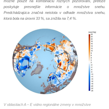
možné použiť na kombináciu rôznych pozorovaní, pretože
poskytuje presnejšie informácie o množstve snehu.
Predchádzajúca značná neistota v odhade množstva snehu,
ktorá bola na úrovni 33 %, sa znížila na 7,4 %.
V oblastiach A – E vidno regionálne zmeny v množstve