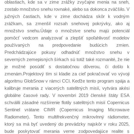
oblastiach, kde sa v zime zrážky zvyčajne menia na sneh,
zostalo množstvo snehu rovnaké, alebo sa dokonca zväčšilo. V
južných častiach, kde v zime dochádza skôr k vodným
zrážkam, sa zmenšil rozsah snehovej pokrývky, ako aj
množstvo snehu.Údaje o množstve snehu majú potenciál
pomôcť vedcom analyzovať a zlepšiť spoľahlivosť modelov
používaných na predpovedanie budúcich zmien.
Predchádzajúce pokusy odhadnúť množstvo snehu v
severných zemepisných šírkach sú totiž také rozmanité, že nie
je možné posúdiť s dostatočnou dôverou, či došlo k
zmenám.Projektový tím si kladie za cieľ pokračovať vo vývoji
algoritmu GlobSnow v rámci CCI. Keďže tento program spája a
kalibruje merania z viacerých satelitných misií, vytvára akési
globálne časové rady. V novembri 2019 členské štáty ESA
schválili zásadné rozšírenie flotily satelitných misií Copernicus
Sentinel vrátane CIMR (Copernicus Imaging Microwave
Radiometer). Tento multifrekvenčný mikrovlnný rádiometer,
ktorý sa má byť uvedený do prevádzky najskôr v roku 2025,
bude poskytovať merania verne zodpovedajúce realite s