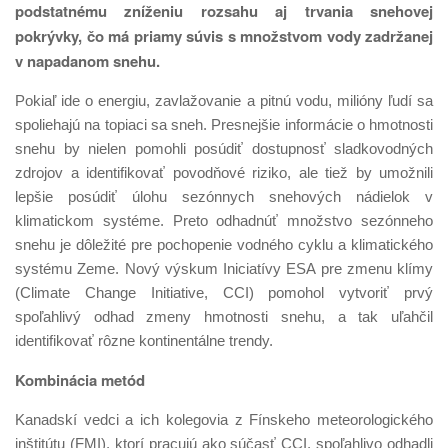
podstatnému zníženiu rozsahu aj trvania snehovej
pokrývky, čo má priamy súvis s množstvom vody zadržanej
v napadanom snehu.
Pokiaľ ide o energiu, zavlažovanie a pitnú vodu, milióny ľudí sa
spoliehajú na topiaci sa sneh. Presnejšie informácie o hmotnosti
snehu by nielen pomohli posúdiť dostupnosť sladkovodných
zdrojov a identifikovať povodňové riziko, ale tiež by umožnili
lepšie posúdiť úlohu sezónnych snehových nádielok v
klimatickom systéme. Preto odhadnúť množstvo sezónneho
snehu je dôležité pre pochopenie vodného cyklu a klimatického
systému Zeme. Nový výskum Iniciatívy ESA pre zmenu klímy
(Climate Change Initiative, CCI) pomohol vytvoriť prvý
spoľahlivý odhad zmeny hmotnosti snehu, a tak uľahčil
identifikovať rôzne kontinentálne trendy.
Kombinácia metód
Kanadskí vedci a ich kolegovia z Fínskeho meteorologického
inštitútu (FMI), ktorí pracujú ako súčasť CCI, spoľahlivo odhadli