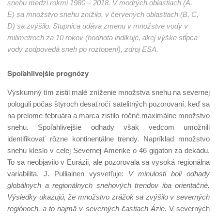
snehu medzi rokmi 1980 – 2018. V modrých oblastiach (A,
E) sa množstvo snehu znížilo, v červených oblastiach (B, C,
D) sa zvýšilo. Stupnica udáva zmenu v množstve vody v
milimetroch za 10 rokov (hodnota indikuje, akej výške stĺpca
vody zodpovedá sneh po roztopení), zdroj ESA.
Spoľahlivejšie prognózy
Výskumný tím zistil malé zníženie množstva snehu na severnej
pologuli počas štyroch desaťročí satelitných pozorovaní, keď sa
na prelome februára a marca zistilo ročné maximálne množstvo
snehu. Spoľahlivejšie odhady však vedcom umožnili
identifikovať rôzne kontinentálne trendy. Napríklad množstvo
snehu kleslo v celej Severnej Amerike o 46 gigaton za dekádu.
To sa neobjavilo v Eurázii, ale pozorovala sa vysoká regionálna
variabilita. J. Pulliainen vysvetľuje:
V minulosti boli odhady
globálnych a regionálnych snehových trendov iba orientačné.
Výsledky ukazujú, že množstvo zrážok sa zvýšilo v severných
regiónoch, a to najmä v severných častiach Ázie.
V severných