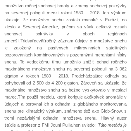
množstvo ročnej snehovej hmoty a zmeny snehovej pokrývky
na severnej pologuli medzi rokmi 1980 – 2018. Ich výskum
ukazuje, že množstvo snehu zostalo rovnaké v Eurázii, no
kleslo v Severnej Amerike, pričom sa však celkový rozsah
snehovej pokrývky v oboch regiónoch
zmenšil.Tridsaťdeväťročný záznam údajov o množstve snehu
je založený na pasívnych mikrovlnných satelitných
pozorovaniach kombinovaných s pozemnými meraniami hĺbky
snehu. To vedeckému tímu umožnilo znížiť odhad ročného
maximálneho množstva snehu na severnej pologuli na 3 062
gigaton v rokoch 1980 – 2018. Predchádzajúce odhady sa
pohybovali od 2 500 do 4 200 gigaton. Zároveň sa ukázalo, že
maximálne množstvo snehu sa bežne vyskytovalo v mesiaci
marec.Tím použil metódu, ktorá koriguje akékoľvek anomálie v
údajoch a porovnal ich s odhadmi z globálneho monitorovania
snehu pre klimatický výskum, známeho tiež ako Glob-Snow, s
tromi nezávislými odhadmi množstva snehu. Hlavný autor
štúdie a profesor z FMI Jouni Pulliainen uviedol:
Túto metódu je