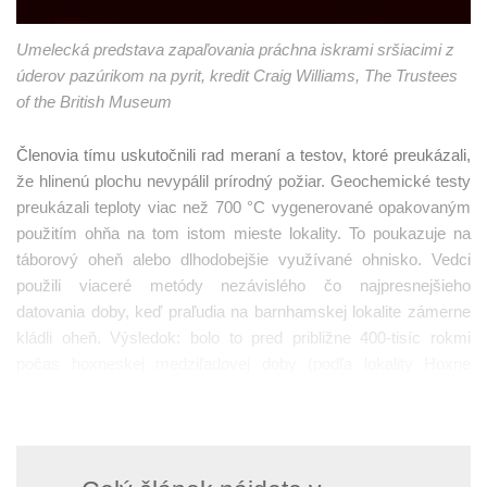
Umelecká predstava zapaľovania práchna iskrami sršiacimi z
úderov pazúrikom na pyrit, kredit Craig Williams, The Trustees
of the British Museum
Členovia tímu uskutočnili rad meraní a testov, ktoré preukázali,
že hlinenú plochu nevypálil prírodný požiar. Geochemické testy
preukázali teploty viac než 700 °C vygenerované opakovaným
použitím ohňa na tom istom mieste lokality. To poukazuje na
táborový oheň alebo dlhodobejšie využívané ohnisko. Vedci
použili viaceré metódy nezávislého čo najpresnejšieho
datovania doby, keď praľudia na barnhamskej lokalite zámerne
kládli oheň. Výsledok: bolo to pred približne 400-tisíc rokmi
počas hoxneskej medziľadovej doby (podľa lokality Hoxne
v Suffolku), prípadne nemožno vylúčiť, že ešte o niečo
dávnejšie.