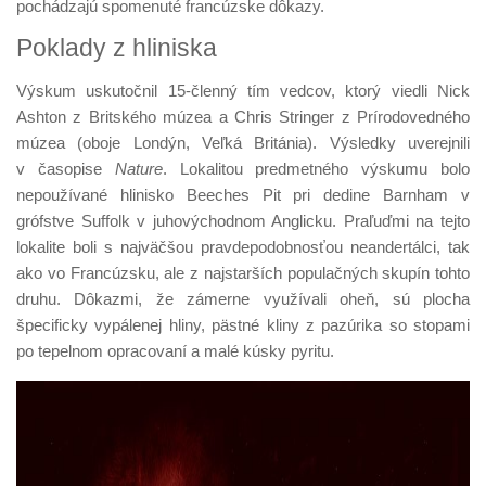
pochádzajú spomenuté francúzske dôkazy.
Poklady z hliniska
Výskum uskutočnil 15-členný tím vedcov, ktorý viedli Nick
Ashton z Britského múzea a Chris Stringer z Prírodovedného
múzea (oboje Londýn, Veľká Británia). Výsledky uverejnili
v časopise
Nature
. Lokalitou predmetného výskumu bolo
nepoužívané hlinisko Beeches Pit pri dedine Barnham v
grófstve Suffolk v juhovýchodnom Anglicku. Praľuďmi na tejto
lokalite boli s najväčšou pravdepodobnosťou neandertálci, tak
ako vo Francúzsku, ale z najstarších populačných skupín tohto
druhu. Dôkazmi, že zámerne využívali oheň, sú plocha
špecificky vypálenej hliny, pästné kliny z pazúrika so stopami
po tepelnom opracovaní a malé kúsky pyritu.