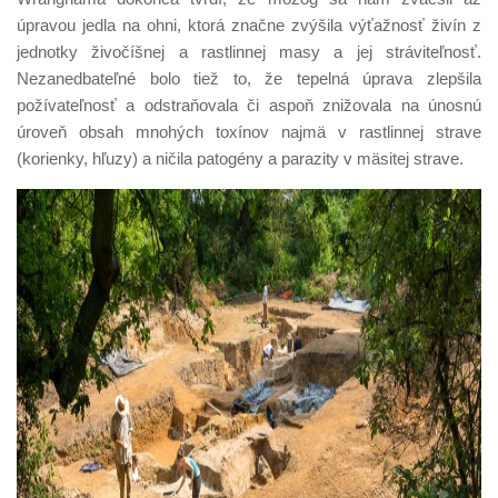
úpravou jedla na ohni, ktorá značne zvýšila výťažnosť živín z
jednotky živočíšnej a rastlinnej masy a jej stráviteľnosť.
Nezanedbateľné bolo tiež to, že tepelná úprava zlepšila
požívateľnosť a odstraňovala či aspoň znižovala na únosnú
úroveň obsah mnohých toxínov najmä v rastlinnej strave
(korienky, hľuzy) a ničila patogény a parazity v mäsitej strave.