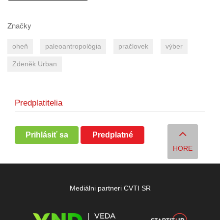
Značky
oheň
paleoantropológia
pračlovek
výber
Zdeněk Urban
Predplatitelia
Prihlásiť sa
Predplatné
HORE
Mediálni partneri CVTI SR