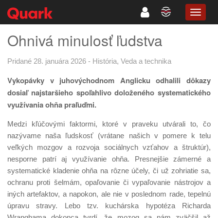
TOGG
NAVIG
Ohnivá minulosť ľudstva
Pridané 28. januára 2026
-
História
,
Veda a technika
Vykopávky v juhovýchodnom Anglicku odhalili dôkazy
dosiaľ najstaršieho spoľahlivo doloženého systematického
využívania ohňa praľuďmi.
Medzi kľúčovými faktormi, ktoré v praveku utvárali to, čo
nazývame naša ľudskosť (vrátane našich v pomere k telu
veľkých mozgov a rozvoja sociálnych vzťahov a štruktúr),
nesporne patrí aj využívanie ohňa. Presnejšie zámerné a
systematické kladenie ohňa na rôzne účely, či už zohriatie sa,
ochranu proti šelmám, opaľovanie či vypaľovanie nástrojov a
iných artefaktov, a napokon, ale nie v poslednom rade, tepelnú
úpravu stravy. Lebo tzv. kuchárska hypotéza Richarda
Wranghama dokonca tvrdí, že mozog sa nám zväčšil až