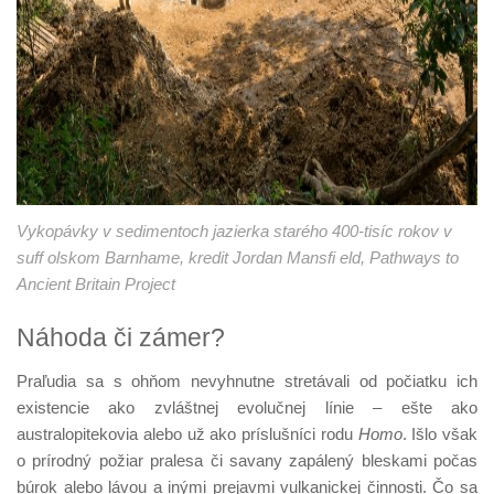
Vykopávky v sedimentoch jazierka starého 400-tisíc rokov v
suff olskom Barnhame, kredit Jordan Mansfi eld, Pathways to
Ancient Britain Project
Náhoda či zámer?
Praľudia sa s ohňom nevyhnutne stretávali od počiatku ich
existencie ako zvláštnej evolučnej línie – ešte ako
australopitekovia alebo už ako príslušníci rodu
Homo
. Išlo však
o prírodný požiar pralesa či savany zapálený bleskami počas
búrok alebo lávou a inými prejavmi vulkanickej činnosti. Čo sa