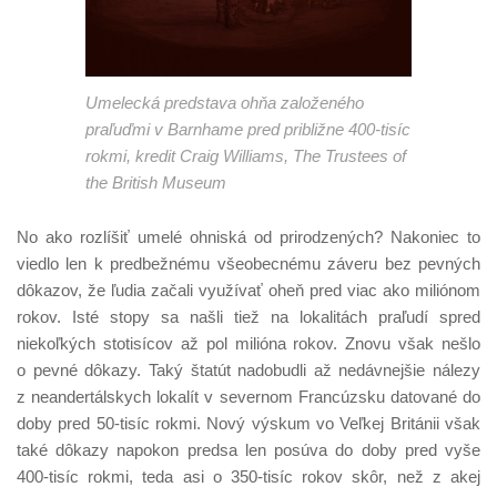
Umelecká predstava ohňa založeného
praľuďmi v Barnhame pred približne 400-tisíc
rokmi, kredit Craig Williams, The Trustees of
the British Museum
No ako rozlíšiť umelé ohniská od prirodzených? Nakoniec to
viedlo len k predbežnému všeobecnému záveru bez pevných
dôkazov, že ľudia začali využívať oheň pred viac ako miliónom
rokov. Isté stopy sa našli tiež na lokalitách praľudí spred
niekoľkých stotisícov až pol milióna rokov. Znovu však nešlo
o pevné dôkazy. Taký štatút nadobudli až nedávnejšie nálezy
z neandertálskych lokalít v severnom Francúzsku datované do
doby pred 50-tisíc rokmi. Nový výskum vo Veľkej Británii však
také dôkazy napokon predsa len posúva do doby pred vyše
400-tisíc rokmi, teda asi o 350-tisíc rokov skôr, než z akej