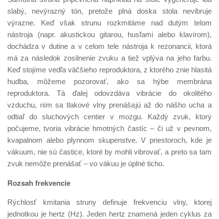
slabý, nevýrazný tón, pretože plná doska stola nevibruje
výrazne. Keď však strunu rozkmitáme nad dutým telom
nástroja (napr. akustickou gitarou, husľami alebo klavírom),
dochádza v dutine a v celom tele nástroja k rezonancii, ktorá
má za následok zosilnenie zvuku a tiež vplýva na jeho farbu.
Keď stojíme vedľa väčšieho reproduktora, z ktorého znie hlasitá
hudba, môžeme pozorovať, ako sa hýbe membrána
reproduktora. Tá ďalej odovzdáva vibrácie do okolitého
vzduchu, ním sa tlakové vlny prenášajú až do nášho ucha a
odtiaľ do sluchových centier v mozgu. Každý zvuk, ktorý
počujeme, tvoria vibrácie hmotných častíc – či už v pevnom,
kvapalnom alebo plynnom skupenstve. V priestoroch, kde je
vákuum, nie sú častice, ktoré by mohli vibrovať, a preto sa tam
zvuk nemôže prenášať – vo vákuu je úplné ticho.
Rozsah frekvencie
Rýchlosť kmitania struny definuje frekvenciu vlny, ktorej
jednotkou je hertz (Hz). Jeden hertz znamená jeden cyklus za