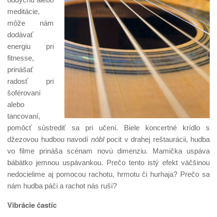
meditácie,
môže nám
dodávať
energiu pri
fitnesse,
prinášať
radosť pri
šoférovaní
alebo
tancovaní,
pomôcť sústrediť sa pri učení. Biele koncertné krídlo s
džezovou hudbou navodí
nóbl
pocit v drahej reštaurácii, hudba
vo filme prináša scénam novú dimenziu. Mamička uspáva
bábätko jemnou uspávankou. Prečo tento istý efekt väčšinou
nedocielime aj pomocou rachotu, hrmotu či hurhaja? Prečo sa
nám hudba páči a rachot nás ruší?
Vibrácie častíc