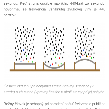
sekundu. Keď struna osciluje napríklad 440-krát za sekundu,
hovoríme, že frekvencia vzniknutej zvukovej vlny je 440
hertzov.
Častice vzduchu pri nehybnej strune (vľavo), zriedené (v
strede) a zhustené (vpravo) častice v okolí struny pri jej pohybe
Bežný človek je schopný pri narodení počuť frekvencie približne