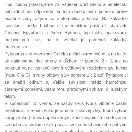
Hoci hudbu považujeme za vznešenú, intuitívnu a umeleckú,
nahliadnuť do odpovede na túto otázku nám pomôžu práve
exaktné vedy, akými sú matematika a fyzika. Na základné
súvislosti medzi hudbou a matematikou prišli už starovekí
Číňania, Egypťania a Gréci. Rytmus, typ taktu, opakovanie
melodických fráz, na to všetko je potrebná základná
matematika.
Pytagoras v starovekom Grécku prišiel okrem iného aj na to, že
ak natiahneme dve struny s dĺžkami v pomere 2 : 3, tak po
brnknutí na ne vzniknú tóny s výškovým rozdielom tzv. kvinty
(napr. C a G), struny oktávy sú v pomere 1 : 2 atď. Pytagorejci
sa snažili odhaliť aj ďalšie súvislosti medzi harmóniou,
číselnými pomermi, vesmírom, prírodnými cyklami či ľudským
telom.
V súčasnosti už vieme, že každý zvuk tvoria vibrácie častíc
prostredia. Šírenie zvuku je šírením tlakovej vlny, ktorú vytvorí
zdroj zvuku (struna) opakovaným zhusťovaním a zrieďovaním
vzduchu vo svojom okolí počas svojho mechanického pohybu.
Samotná struna pripevnená napríklad na stole vygeneruje iba