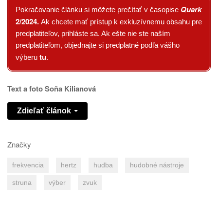
Quark
Pokračovanie článku si môžete prečítať v časopise
2/2024.
Ak chcete mať prístup k exkluzívnemu obsahu pre
predplatiteľov, prihláste sa. Ak ešte nie ste naším
predplatiteľom, objednajte si predplatné podľa vášho
tu
výberu
.
Text a foto Soňa Kilianová
Zdieľať článok
Značky
frekvencia
hertz
hudba
hudobné nástroje
struna
výber
zvuk