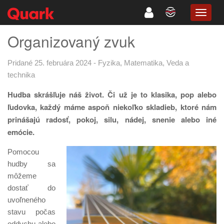
TOGG
NAVIG
Organizovaný zvuk
Pridané 25. februára 2024
-
Fyzika
,
Matematika
,
Veda a
technika
Hudba skrášľuje náš život. Či už je to klasika, pop alebo
ľudovka, každý máme aspoň niekoľko skladieb, ktoré nám
prinášajú radosť, pokoj, silu, nádej, snenie alebo iné
emócie.
Pomocou
hudby sa
môžeme
dostať do
uvoľneného
stavu počas
oddychu alebo