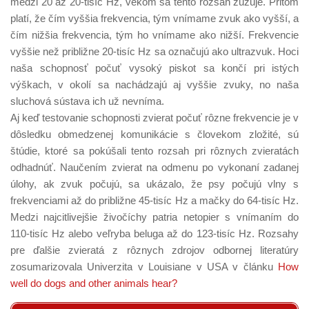
medzi 20 až 20-tisíc Hz, vekom sa tento rozsah zužuje. Pritom
platí, že čím vyššia frekvencia, tým vnímame zvuk ako vyšší, a
čím nižšia frekvencia, tým ho vnímame ako nižší. Frekvencie
vyššie než približne 20-tisíc Hz sa označujú ako ultrazvuk. Hoci
naša schopnosť počuť vysoký piskot sa končí pri istých
výškach, v okolí sa nachádzajú aj vyššie zvuky, no naša
sluchová sústava ich už nevníma.
Aj keď testovanie schopnosti zvierat počuť rôzne frekvencie je v
dôsledku obmedzenej komunikácie s človekom zložité, sú
štúdie, ktoré sa pokúšali tento rozsah pri rôznych zvieratách
odhadnúť. Naučením zvierat na odmenu po vykonaní zadanej
úlohy, ak zvuk počujú, sa ukázalo, že psy počujú vlny s
frekvenciami až do približne 45-tisíc Hz a mačky do 64-tisíc Hz.
Medzi najcitlivejšie živočíchy patria netopier s vnímaním do
110-tisíc Hz alebo veľryba beluga až do 123-tisíc Hz. Rozsahy
pre ďalšie zvieratá z rôznych zdrojov odbornej literatúry
zosumarizovala Univerzita v Louisiane v USA v článku
How
well do dogs and other animals hear?