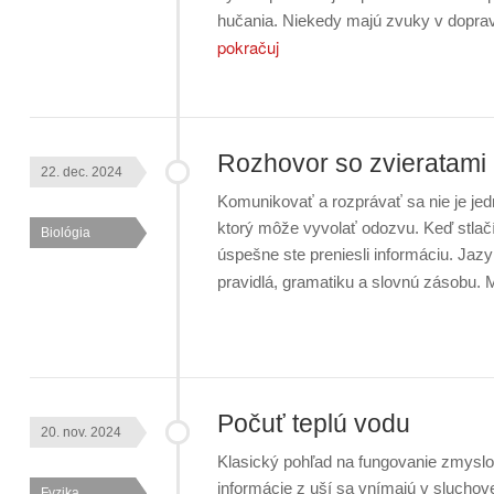
hučania. Niekedy majú zvuky v dopr
pokračuj
Rozhovor so zvieratami
22. dec. 2024
Komunikovať a rozprávať sa nie je jedn
ktorý môže vyvolať odozvu. Keď stlačít
Biológia
úspešne ste preniesli informáciu. Jaz
pravidlá, gramatiku a slovnú zásobu
Počuť teplú vodu
20. nov. 2024
Klasický pohľad na fungovanie zmyslov
informácie z uší sa vnímajú v sluchov
Fyzika