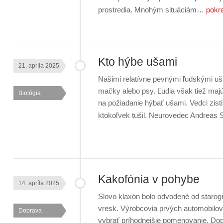
pokr
prostredia. Mnohým situáciám…
Kto hýbe ušami
21. apríla 2025
Našimi relatívne pevnými ľudskými 
mačky alebo psy. Ľudia však tiež majú 
Biológia
na požiadanie hýbať ušami. Vedci zistil
ktokoľvek tušil. Neurovedec Andreas 
Kakofónia v pohybe
14. apríla 2025
Slovo klaxón bolo odvodené od starogr
vresk. Výrobcovia prvých automobilov
Doprava
vybrať príhodnejšie pomenovanie. Dopr