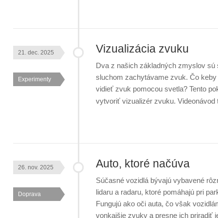
Vizualizácia zvuku
21. dec. 2025
Dva z našich základných zmyslov sú 
sluchom zachytávame zvuk. Čo keby sme
Experimenty
vidieť zvuk pomocou svetla? Tento p
vytvoriť vizualizér zvuku. Videonávo
Auto, ktoré načúva
26. nov. 2025
Súčasné vozidlá bývajú vybavené rôz
lidaru a radaru, ktoré pomáhajú pri pa
Doprava
Fungujú ako oči auta, čo však vozidlá
vonkajšie zvuky a presne ich priradiť