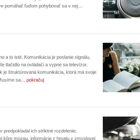
ave pomáhať ľuďom pohybovať sa v nej…
o a to isté. Komunikácia je poslanie signálu,
e tlačidlo na ovládači a vypne sa televízor,
yk je štruktúrovaná komunikácia, ktorá má svoje
pokračuj
. Musíme sa…
 predpokladal ich striktné rozdelenie:
ej kôre mozgu, informácie z hmatu v zmyslovej