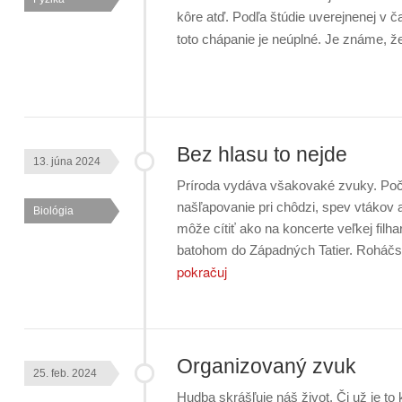
kôre atď. Podľa štúdie uverejnenej v č
toto chápanie je neúplné. Je známe, 
Bez hlasu to nejde
13. júna 2024
Príroda vydáva všakovaké zvuky. Poč
našľapovanie pri chôdzi, spev vtákov 
Biológia
môže cítiť ako na koncerte veľkej filh
batohom do Západných Tatier. Roháčs
pokračuj
Organizovaný zvuk
25. feb. 2024
Hudba skrášľuje náš život. Či už je t