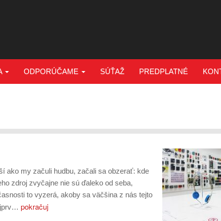
A
ODPORÚČAME
SÚŤAŽ
PREDPLATNÉ
KON
rší ako my začuli hudbu, začali sa obzerať: kde
ho zdroj zvyčajne nie sú ďaleko od seba,
časnosti to vyzerá, akoby sa väčšina z nás tejto
pokračuj
ajprv…