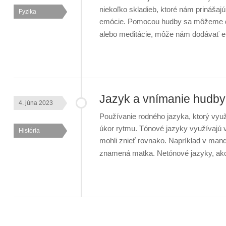
niekoľko skladieb, ktoré nám prinášajú 
Fyzika
emócie. Pomocou hudby sa môžeme d
alebo meditácie, môže nám dodávať e
Jazyk a vnímanie hudby
4. júna 2023
Používanie rodného jazyka, ktorý využ
úkor rytmu. Tónové jazyky využívajú vý
História
mohli znieť rovnako. Napríklad v man
znamená matka. Netónové jazyky, ako 