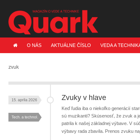
O NÁS
AKTUÁLNE ČÍSLO
VEDA A TECHNIK
zvuk
Zvuky v hlave
15. apríla 2026
Keď ľudia iba o niekoľko generácií sta
sú muzikanti? Skúsenosť, že zvuk a je
Tech. a technol.
patrila k našej základnej výbave. V sú
výbavy rada zbavila. Prenos zvuku n