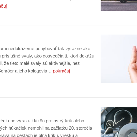
ačuj
ušami nedokážeme pohybovať tak výrazne ako
príslušné svaly, ako dosvedčia tí, ktorí dokážu
i, že tieto malé svaly sú aktívnejšie, než
pokračuj
Schröer a jeho kolegovia…
éckeho výrazu klázōn pre ostrý krik alebo
ých húkačiek nemohli na začiatku 20. storočia
ava na cestách je plná kriku, vresku a