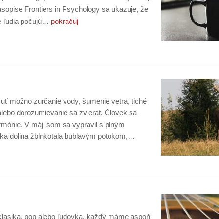
asopise Frontiers in Psychology sa ukazuje, že
pokračuj
že ľudia počujú…
uť možno zurčanie vody, šumenie vetra, tiché
alebo dorozumievanie sa zvierat. Človek sa
armónie. V máji som sa vypravil s plným
ka dolina žblnkotala bublavým potokom,…
o klasika, pop alebo ľudovka, každý máme aspoň