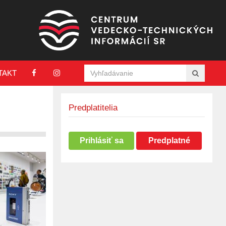
TAKT
Predplatitelia
Prihlásiť sa
Predplatné