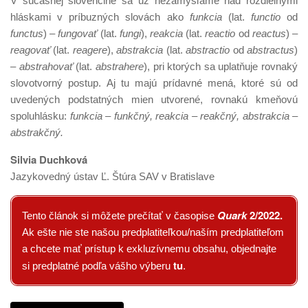
V súčasnej slovenčine sa už nezamýšľame nad rozdielnymi
hláskami v príbuzných slovách ako
funkcia
(lat.
functio
od
functus
)
– fungovať
(lat.
fungi
),
reakcia
(lat.
reactio
od
reactus
)
–
reagovať
(lat.
reagere
),
abstrakcia
(lat.
abstractio
od
abstractus
)
– abstrahovať
(lat.
abstrahere
), pri ktorých sa uplatňuje rovnaký
slovotvorný postup. Aj tu majú prídavné mená, ktoré sú od
uvedených podstatných mien utvorené, rovnakú kmeňovú
spoluhlásku:
funkcia – funkčný, reakcia – reakčný, abstrakcia –
abstrakčný.
Silvia Duchková
Jazykovedný ústav Ľ. Štúra SAV v Bratislave
Quark
2/2022
.
Tento článok si môžete prečítať v časopise
Ak ešte nie ste našou predplatiteľkou/naším predplatiteľom
a chcete mať prístup k exkluzívnemu obsahu, objednajte
tu
si predplatné podľa vášho výberu
.