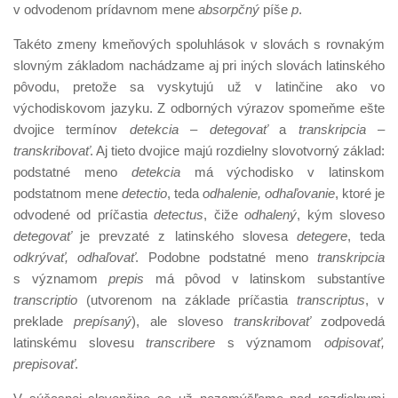
v odvodenom prídavnom mene
absorpčný
píše
p
.
Takéto zmeny kmeňových spoluhlások v slovách s rovnakým
slovným základom nachádzame aj pri iných slovách latinského
pôvodu, pretože sa vyskytujú už v latinčine ako vo
východiskovom jazyku. Z odborných výrazov spomeňme ešte
dvojice termínov
detekcia – detegovať
a
transkripcia –
transkribovať
. Aj tieto dvojice majú rozdielny slovotvorný základ:
podstatné meno
detekcia
má východisko v latinskom
podstatnom mene
detectio
, teda
odhalenie, odhaľovanie
, ktoré je
odvodené od príčastia
detectus
, čiže
odhalený
, kým sloveso
detegovať
je prevzaté z latinského slovesa
detegere
, teda
odkrývať, odhaľovať
. Podobne podstatné meno
transkripcia
s významom
prepis
má pôvod v latinskom substantíve
transcriptio
(utvorenom na základe príčastia
transcriptus
, v
preklade
prepísaný
), ale sloveso
transkribovať
zodpovedá
latinskému slovesu
transcribere
s významom
odpisovať,
prepisovať
.