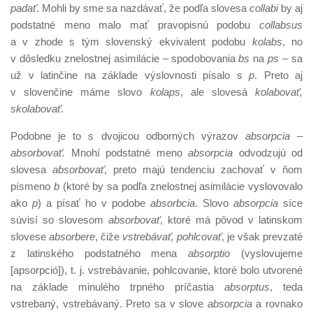
padať
. Mohli by sme sa nazdávať, že podľa slovesa
collabi
by aj
podstatné meno malo mať pravopisnú podobu
collabsus
a v zhode s tým slovenský ekvivalent podobu
kolabs
, no
v dôsledku znelostnej asimilácie – spodobovania
bs
na
ps –
sa
už v latinčine na základe výslovnosti písalo s
p
. Preto aj
v slovenčine máme slovo
kolaps
, ale slovesá
kolabovať,
skolabovať
.
Podobne je to s dvojicou odborných výrazov
absorpcia –
absorbovať.
Mnohí podstatné meno
absorpcia
odvodzujú od
slovesa
absorbovať
, preto majú tendenciu zachovať v ňom
písmeno
b
(ktoré by sa podľa znelostnej asimilácie vyslovovalo
ako
p
) a písať ho v podobe
absorbcia
. Slovo
absorpcia
síce
súvisí so slovesom
absorbovať
, ktoré má pôvod v latinskom
slovese
absorbere
, čiže
vstrebávať, pohlcova
ť
, je však prevzaté
z latinského podstatného mena
absorptio
(vyslovujeme
[apsorpció]), t. j. vstrebávanie, pohlcovanie, ktoré bolo utvorené
na základe minulého trpného príčastia
absorptus
, teda
vstrebaný, vstrebávaný. Preto sa v slove
absorpcia
a rovnako