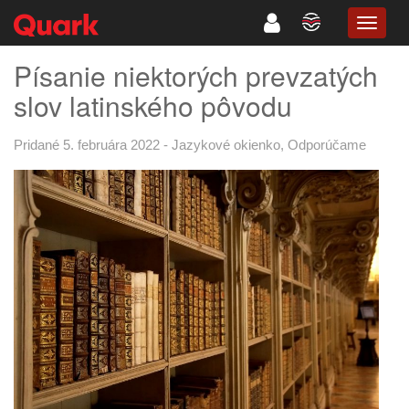
TOGG
NAVIG
Písanie niektorých prevzatých
slov latinského pôvodu
Pridané 5. februára 2022
-
Jazykové okienko
,
Odporúčame