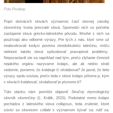
Foto Pixabay
Popri domácich slovách významnú časť slovnej zásoby
slovenčiny tvoria prevzaté slová. Spomedzi nich sú početne
zastúpené slová grécko-latinského pôvodu. Mnohé z nich sa
používajú ako odborné výrazy. Pre tých z nás, ktorí sme už
neabsolvovali kedysi povinnú stredoškolskú latinčinu, môžu
niektoré takéto slová spôsobovať pravopisné problémy.
Nepozastavili ste sa napríklad nad tým, prečo zlyhanie činnosti
nejakého orgánu nazývame
kolaps
, ale ak niekto stratí
vedomie, povieme, že
kolabuje
či
skolaboval?
Je jasné, že tieto
výrazy spolu súvisia, prečo teda v slove
kolaps
píšeme
p
, kým
v slovách
kolabovať, skolabovať
je písmeno
b
?
Túto otázku nám pomôže objasniť
Stručný etymologický
slovník slovenčiny
(Ľ. Králik, 2015). Podstatné meno
kolaps
pochádza z latinského slova
collapsus
, teda
zrútenie
, ktoré
súvisí so slovesom
collabi
s významom
kývať sa; rútiť sa,