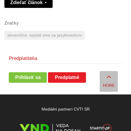
Zdieľať článok
Značky
slovenčina. opýtali sme sa jazykovedcov
Predplatitelia
Prihlásiť sa
Predplatné
HORE
Mediálni partneri CVTI SR