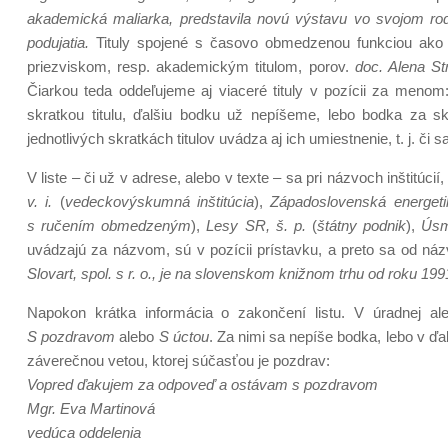
akademická maliarka, predstavila novú výstavu vo svojom rodi
podujatia.
Tituly spojené s časovo obmedzenou funkciou ak
priezviskom, resp. akademickým titulom, porov.
doc. Alena St
Čiarkou teda oddeľujeme aj viaceré tituly v pozícii za meno
skratkou titulu, ďalšiu bodku už nepíšeme, lebo bodka za s
jednotlivých skratkách titulov uvádza aj ich umiestnenie, t. j. 
V liste – či už v adrese, alebo v texte – sa pri názvoch inštitúci
v. i.
(
vedeckovýskumná inštitúcia
),
Západoslovenská energeti
s ručením obmedzeným
),
Lesy SR, š. p.
(
štátny podnik
),
Úsme
uvádzajú za názvom, sú v pozícii prístavku, a preto sa od názv
Slovart, spol. s r. o., je
na slovenskom knižnom trhu od roku 199
Napokon krátka informácia o zakončení listu. V úradnej aleb
S pozdravom
alebo
S úctou
. Za nimi sa nepíše bodka, lebo v ďa
záverečnou vetou, ktorej súčasťou je pozdrav:
Vopred ďakujem za odpoveď
a ostávam s pozdravom
Mgr. Eva Martinová
vedúca oddelenia