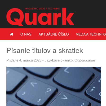
O NÁS
AKTUÁLNE ČÍSLO
VEDA A TECHNIK
Písanie titulov a skratiek
Pridané 4. marca 2023
-
Jazykové okienko
,
Odporúčame