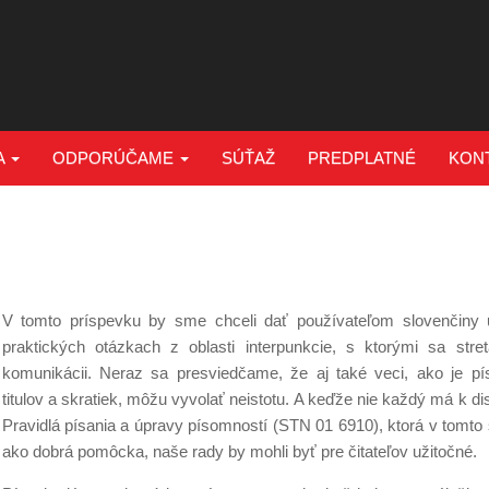
A
ODPORÚČAME
SÚŤAŽ
PREDPLATNÉ
KON
V tomto príspevku by sme chceli dať používateľom slovenčiny
praktických otázkach z oblasti interpunkcie, s ktorými sa stret
komunikácii. Neraz sa presviedčame, že aj také veci, ako je pí
titulov a skratiek, môžu vyvolať neistotu. A keďže nie každý má k di
Pravidlá písania a úpravy písomností (STN 01 6910), ktorá v tomto
ako dobrá pomôcka, naše rady by mohli byť pre čitateľov užitočné.