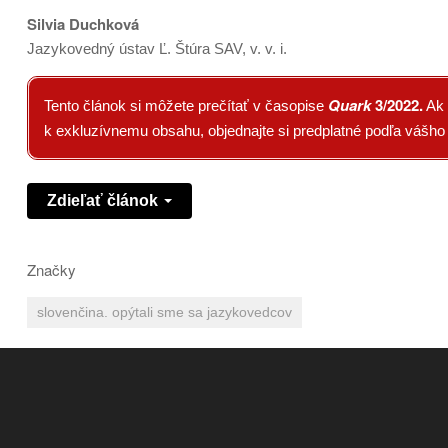
Silvia Duchková
Jazykovedný ústav Ľ. Štúra SAV, v. v. i.
Quark
3/2022
.
Tento článok si môžete prečítať v časopise
Ak 
k exkluzívnemu obsahu, objednajte si predplatné podľa vášh
Zdieľať článok
Značky
slovenčina. opýtali sme sa jazykovedcov