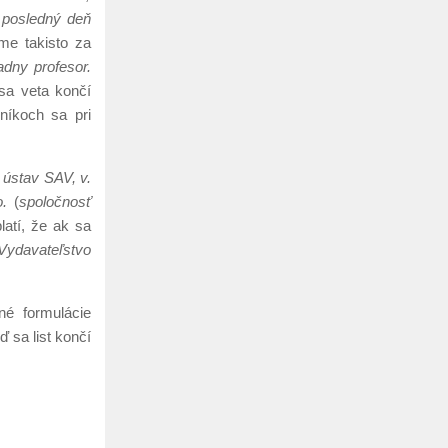
v posledný deň
me takisto za
adny profesor.
 sa veta končí
níkoch sa pri
 ústav SAV, v.
o.
(
spoločnosť
latí, že ak sa
ydavateľstvo
né formulácie
 sa list končí