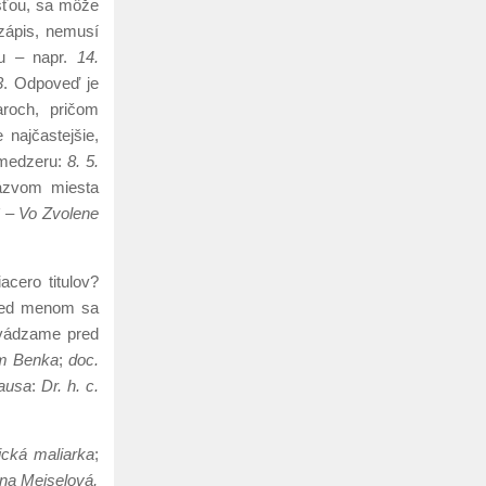
sťou, sa môže
zápis, nemusí
vu – napr.
14.
3
. Odpoveď je
roch, pričom
 najčastejšie,
 medzeru:
8. 5.
ázvom miesta
6 – Vo Zvolene
acero titulov?
 pred menom sa
vádzame pred
am Benka
;
doc.
causa
:
Dr. h. c.
ická maliarka
;
na Meiselová,