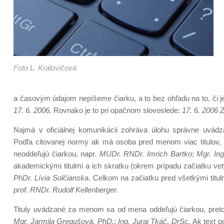
Foto L. Kralovičová
a časovým údajom nepíšeme čiarku, a to bez ohľadu na to, či je
17. 6. 2006.
Rovnako je to pri opačnom slovoslede:
17. 6. 2006 
Najmä v oficiálnej komunikácii zohráva úlohu správne uvádzan
Podľa citovanej normy ak má osoba pred menom viac titulov, n
neoddeľujú čiarkou, napr.
MUDr. RNDr. Imrich Bartko
;
Mgr. Ing
akademickými titulmi a ich skratku (okrem prípadu začiatku 
PhDr. Lívia Solčianska
. Celkom na začiatku pred všetkými titu
prof. RNDr. Rudolf Kellenberger.
Tituly uvádzané za menom sa od mena oddeľujú čiarkou, pretož
Mgr. Jarmila Gregušová, PhD.
;
Ing. Juraj Tkáč, DrSc.
Ak text po