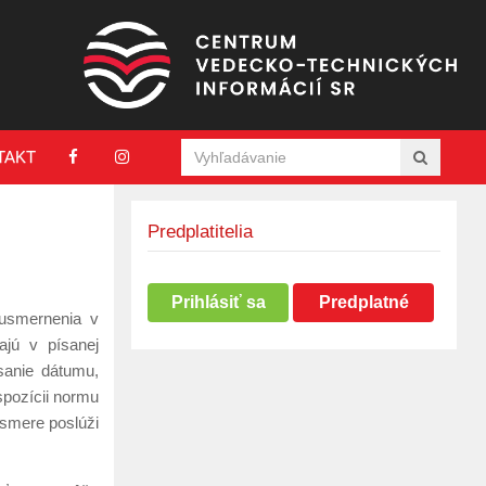
TAKT
Predplatitelia
Prihlásiť sa
Predplatné
 usmernenia v
ajú v písanej
sanie dátumu,
spozícii normu
 smere poslúži