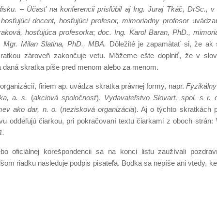
sku. – Účasť na konferencii prisľúbil aj Ing. Juraj Tkáč, DrSc., 
o
hosťujúci docent, hosťujúci profesor, mimoriadny profesor
uvádza
raková, hosťujúca profesorka
;
doc. Ing. Karol Baran, PhD., mimori
m:
Mgr. Milan Slatina, PhD., MBA.
Dôležité je zapamätať si, že ak
kratkou zároveň zakončuje vetu. Môžeme ešte doplniť, že v slov
či sa daná skratka píše pred menom alebo za menom.
í, organizácií, firiem ap. uvádza skratka právnej formy, napr.
Fyzikálny
ka, a. s.
(
akciová spoločnosť
),
Vydavateľstvo Slovart, spol. s r. 
v ako dar, n. o.
(
nezisková organizácia
). Aj o týchto skratkách p
u oddeľujú čiarkou, pri pokračovaní textu čiarkami z oboch strán:
V
1.
o oficiálnej korešpondencii sa na konci listu zaužívali pozdrav
lšom riadku nasleduje podpis pisateľa. Bodka sa nepíše ani vtedy, keď