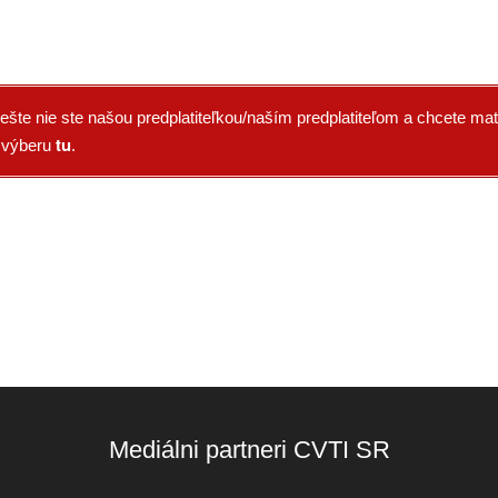
ešte nie ste našou predplatiteľkou/naším predplatiteľom a chcete mať
tu
o výberu
.
Mediálni partneri CVTI SR