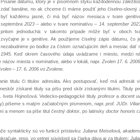
Písanie dátumu, ktorý je v písomnom styku každodennou záležito
zdať banálne, no ak chceme či máme použiť jeho číselno-slovný 
byť každému jasné, či má byť názov mesiaca v tvare genití
septembra 2023 –
alebo v tvare nominatívu –
14. september
202
pritom jednoduchá: v takomto prípade môže byť v oboch tva
zvyčajne je v genitíve. Ak použijeme číselný zápis dátumu, čo je
nezabudnime po bodke za číslom označujúcim deň a mesiac dať
1945.
Keď okrem časového údaja uvádzame i miesto, medzi n
 názov miesta v nominatíve, alebo v lokáli, napr.
Zvolen 17. 6. 200
Zvolen – 17. 6. 2006 vo Zvolene.
ie titulu či titulov adresáta. Ako postupovať, keď má adresát vi
eskôr získané tituly sa píšu pred skôr získanými titulmi. Tituly
. Iveta Hojnošová
. Vedecko-pedagogické tituly
profesor
a
docent
u
vety) píšeme s malým začiatočným písmenom, napr.
prof. JUDr. Vili
lmi a menom sa píše titul
čestný doktor
, po latinsky
doctor honoris 
e syntakticky sú vo funkcii prístavku:
Juliana Meiselová, akadem
kračuje, resp. vo vetnej súvislosti sa čiarka dáva aj za titulom:
Julia