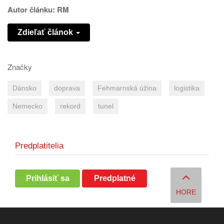
Autor článku: RM
Zdieľať článok
Značky
Dánsko
doprava
Fehmarnská úžina
logistika
Nemecko
rekord
tunel
Predplatitelia
Prihlásiť sa
Predplatné
HORE