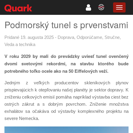
TOGG
NAVIG
Podmorský tunel s prvenstvami
Pridané 19. augusta 2025
-
Doprava
,
Odporúčame
,
Stručne
,
Veda a technika
V roku 2029 by mali do prevádzky uviesť tunel ovenčený
dvomi svetovými rekordmi, na stavbu ktorého bude
potrebného toľko ocele ako na 50 Eiffelových veží.
Jedným z veľkých producentov skleníkových plynov
prispievajúcich k otepľovaniu našej planéty je sektor dopravy. K
zníženiu celkových emisií pomáha napríklad výstavba ciest bez
ostrých zákrut a s dobrým povrchom. Zníženie množstva
exhalátov sa očakáva od výstavby komplexného projektu na
severe Nemecka.