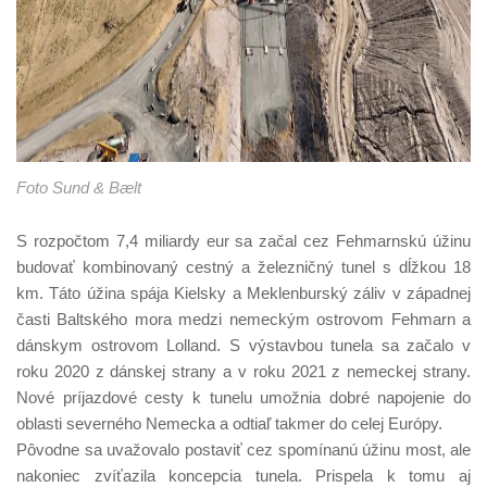
Foto Sund & Bælt
S rozpočtom 7,4 miliardy eur sa začal cez Fehmarnskú úžinu
budovať kombinovaný cestný a železničný tunel s dĺžkou 18
km. Táto úžina spája Kielsky a Meklenburský záliv v západnej
časti Baltského mora medzi nemeckým ostrovom Fehmarn a
dánskym ostrovom Lolland. S výstavbou tunela sa začalo v
roku 2020 z dánskej strany a v roku 2021 z nemeckej strany.
Nové príjazdové cesty k tunelu umožnia dobré napojenie do
oblasti severného Nemecka a odtiaľ takmer do celej Európy.
Pôvodne sa uvažovalo postaviť cez spomínanú úžinu most, ale
nakoniec zvíťazila koncepcia tunela. Prispela k tomu aj