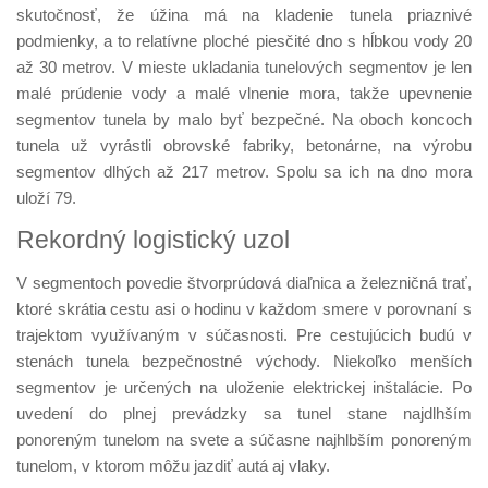
skutočnosť, že úžina má na kladenie tunela priaznivé
podmienky, a to relatívne ploché piesčité dno s hĺbkou vody 20
až 30 metrov. V mieste ukladania tunelových segmentov je len
malé prúdenie vody a malé vlnenie mora, takže upevnenie
segmentov tunela by malo byť bezpečné. Na oboch koncoch
tunela už vyrástli obrovské fabriky, betonárne, na výrobu
segmentov dlhých až 217 metrov. Spolu sa ich na dno mora
uloží 79.
Rekordný logistický uzol
V segmentoch povedie štvorprúdová diaľnica a železničná trať,
ktoré skrátia cestu asi o hodinu v každom smere v porovnaní s
trajektom využívaným v súčasnosti. Pre cestujúcich budú v
stenách tunela bezpečnostné východy. Niekoľko menších
segmentov je určených na uloženie elektrickej inštalácie. Po
uvedení do plnej prevádzky sa tunel stane najdlhším
ponoreným tunelom na svete a súčasne najhlbším ponoreným
tunelom, v ktorom môžu jazdiť autá aj vlaky.