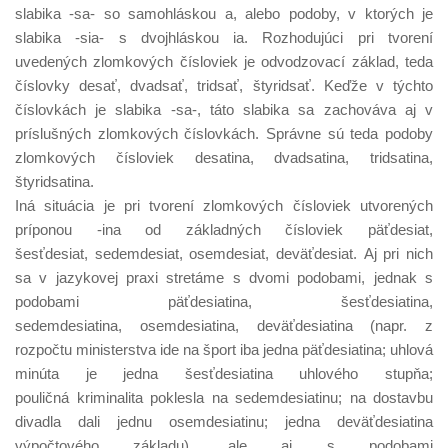
slabika -sa- so samohláskou a, alebo podoby, v ktorých je
slabika -sia- s dvojhláskou ia. Rozhodujúci pri tvorení
uvedených zlomkových čísloviek je odvodzovací základ, teda
číslovky desať, dvadsať, tridsať, štyridsať. Keďže v týchto
číslovkách je slabika -sa-, táto slabika sa zachováva aj v
príslušných zlomkových číslovkách. Správne sú teda podoby
zlomkových čísloviek desatina, dvadsatina, tridsatina,
štyridsatina.
Iná situácia je pri tvorení zlomkových čísloviek utvorených
príponou -ina od základných čísloviek päťdesiat,
šesťdesiat, sedemdesiat, osemdesiat, deväťdesiat. Aj pri nich
sa v jazykovej praxi stretáme s dvomi podobami, jednak s
podobami päťdesiatina, šesťdesiatina,
sedemdesiatina, osemdesiatina, deväťdesiatina (napr. z
rozpočtu ministerstva ide na šport iba jedna päťdesiatina; uhlová
minúta je jedna šesťdesiatina uhlového stupňa;
pouličná kriminalita poklesla na sedemdesiatinu; na dostavbu
divadla dali jednu osemdesiatinu; jedna deväťdesiatina
výpočtového základu), ale aj s podobami