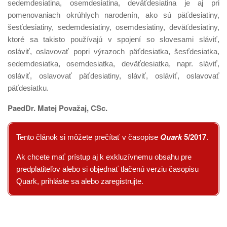
sedemdesiatina, osemdesiatina, deväťdesiatina je aj pri
pomenovaniach okrúhlych narodenín, ako sú päťdesiatiny,
šesťdesiatiny, sedemdesiatiny, osemdesiatiny, deväťdesiatiny,
ktoré sa takisto používajú v spojení so slovesami sláviť,
osláviť, oslavovať popri výrazoch päťdesiatka, šesťdesiatka,
sedemdesiatka, osemdesiatka, deväťdesiatka, napr. sláviť,
osláviť, oslavovať päťdesiatiny, sláviť, osláviť, oslavovať
päťdesiatku.
PaedDr. Matej Považaj, CSc.
Quark
5/2017
Tento článok si môžete prečítať v časopise
.
Ak chcete mať prístup aj k exkluzívnemu obsahu pre
predplatiteľov alebo si objednať tlačenú verziu časopisu
Quark, prihláste sa alebo zaregistrujte.