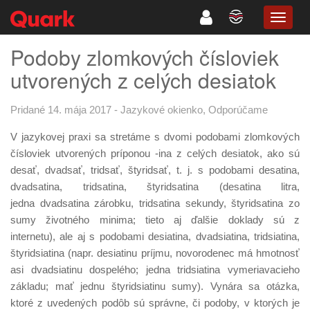
TOGG
NAVIG
Podoby zlomkových čísloviek
utvorených z celých desiatok
Pridané 14. mája 2017
-
Jazykové okienko
,
Odporúčame
V jazykovej praxi sa stretáme s dvomi podobami zlomkových
čísloviek utvorených príponou -ina z celých desiatok, ako sú
desať, dvadsať, tridsať, štyridsať, t. j. s podobami desatina,
dvadsatina, tridsatina, štyridsatina (desatina litra,
jedna dvadsatina zárobku, tridsatina sekundy, štyridsatina zo
sumy životného minima; tieto aj ďalšie doklady sú z
internetu), ale aj s podobami desiatina, dvadsiatina, tridsiatina,
štyridsiatina (napr. desiatinu príjmu, novorodenec má hmotnosť
asi dvadsiatinu dospelého; jedna tridsiatina vymeriavacieho
základu; mať jednu štyridsiatinu sumy). Vynára sa otázka,
ktoré z uvedených podôb sú správne, či podoby, v ktorých je