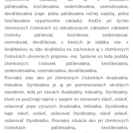
päťdesatina, šesťdesatina, sedemdesatina, osemdesatina,
deväťdesatina (napr. jedna päťdesatina ročnej sadzby, jedna
šesťdesatina výpočtového základu). Keďže pri týchto
zlomkových číslovkách sú odvodzovacím základom základné
číslovky päťdesiat, šesťdesiat, sedemdesiat,
osemdesiat, deväťdesiat, v ktorých je slabika -sia- s
dvojhláskou ia, táto dvojhláska sa zachováva aj v zlomkových
číslovkách utvorených príponou -ina. Správne sú teda podoby
zlomkových čísloviek päťdesiatina, šesťdesiatina,
sedemdesiatina, osemdesiatina, deväťdesiatina.
Rovnaký stav ako pri zlomkových číslovkách dvadsatina,
tridsatina, štyridsatina je aj pri pomenovaniach okrúhlych
narodenín, teda pri slovách dvadsatiny, tridsatiny, štyridsatiny,
ktoré sa používajú najmä v spojení so slovesami sláviť, osláviť,
oslavovať popri výrazoch dvadsiatka, tridsiatka, štyridsiatka,
napr. sláviť, osláviť, oslavovať štyridsatiny, sláviť osláviť,
oslavovať štyridsiatku. Rovnaká situácia ako pri zlomkových
číslovkách päťdesiatina, šesťdesiatina,