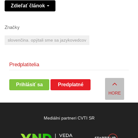
Zdieľať článok
Značky
slovenčina. opýtali sme sa jazykovedcov
Predplatitelia
Prihlásiť sa
Predplatné
HORE
Mediálni partneri CVTI SR