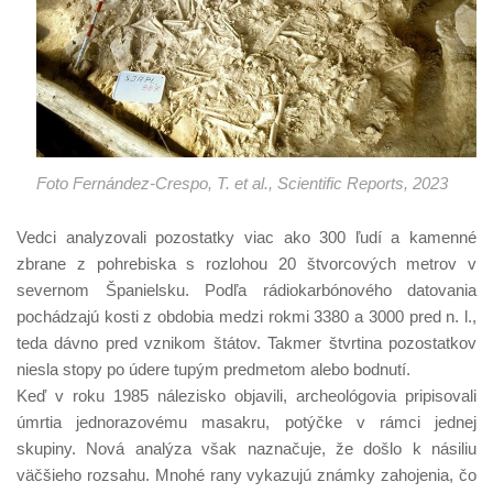
Foto Fernández-Crespo, T. et al., Scientific Reports, 2023
Vedci analyzovali pozostatky viac ako 300 ľudí a kamenné
zbrane z pohrebiska s rozlohou 20 štvorcových metrov v
severnom Španielsku. Podľa rádiokarbónového datovania
pochádzajú kosti z obdobia medzi rokmi 3380 a 3000 pred n. l.,
teda dávno pred vznikom štátov. Takmer štvrtina pozostatkov
niesla stopy po údere tupým predmetom alebo bodnutí.
Keď v roku 1985 nálezisko objavili, archeológovia pripisovali
úmrtia jednorazovému masakru, potýčke v rámci jednej
skupiny. Nová analýza však naznačuje, že došlo k násiliu
väčšieho rozsahu. Mnohé rany vykazujú známky zahojenia, čo