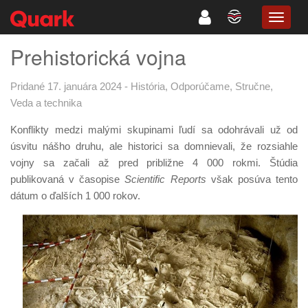
TOGG
NAVIG
Prehistorická vojna
Pridané 17. januára 2024
-
História
,
Odporúčame
,
Stručne
,
Veda a technika
Konflikty medzi malými skupinami ľudí sa odohrávali už od
úsvitu nášho druhu, ale historici sa domnievali, že rozsiahle
vojny sa začali až pred približne 4 000 rokmi. Štúdia
publikovaná v časopise
Scientific Reports
však posúva tento
dátum o ďalších 1 000 rokov.