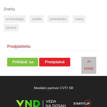
Značky
archeológia
násilie
pohrebisko
vojna
zbrane
Predplatitelia
Prihlásiť sa
Predplatné
HORE
Mediálni partneri CVTI SR