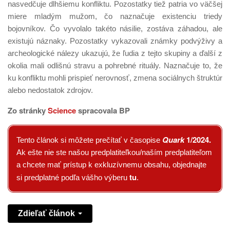
nasvedčuje dlhšiemu konfliktu. Pozostatky tiež patria vo väčšej
miere mladým mužom, čo naznačuje existenciu triedy
bojovníkov. Čo vyvolalo takéto násilie, zostáva záhadou, ale
existujú náznaky. Pozostatky vykazovali známky podvýživy a
archeologické nálezy ukazujú, že ľudia z tejto skupiny a ďalší z
okolia mali odlišnú stravu a pohrebné rituály. Naznačuje to, že
ku konfliktu mohli prispieť nerovnosť, zmena sociálnych štruktúr
alebo nedostatok zdrojov.
Zo stránky
Science
spracovala BP
Quark
1/2024
.
Tento článok si môžete prečítať v časopise
Ak ešte nie ste našou predplatiteľkou/naším predplatiteľom
a chcete mať prístup k exkluzívnemu obsahu, objednajte
tu
si predplatné podľa vášho výberu
.
Zdieľať článok