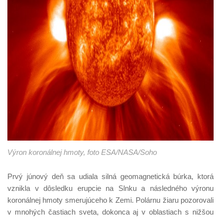
Výron koronálnej hmoty, foto ESA/NASA/Soho
Prvý júnový deň sa udiala silná geomagnetická búrka, ktorá
vznikla v dôsledku erupcie na Slnku a následného výronu
koronálnej hmoty smerujúceho k Zemi. Polárnu žiaru pozorovali
v mnohých častiach sveta, dokonca aj v oblastiach s nižšou