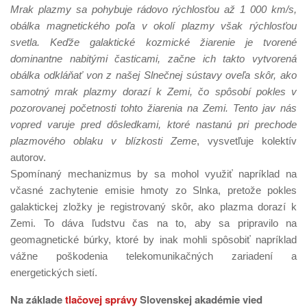
Mrak plazmy sa pohybuje rádovo rýchlosťou až 1 000 km/s,
obálka magnetického poľa v okolí plazmy však rýchlosťou
svetla. Keďže galaktické kozmické žiarenie je tvorené
dominantne nabitými časticami, začne ich takto vytvorená
obálka odkláňať von z našej Slnečnej sústavy oveľa skôr, ako
samotný mrak plazmy dorazí k Zemi, čo spôsobí pokles v
pozorovanej početnosti tohto žiarenia na Zemi. Tento jav nás
vopred varuje pred dôsledkami, ktoré nastanú pri prechode
plazmového oblaku v blízkosti Zeme
, vysvetľuje kolektív
autorov.
Spomínaný mechanizmus by sa mohol využiť napríklad na
včasné zachytenie emisie hmoty zo Slnka, pretože pokles
galaktickej zložky je registrovaný skôr, ako plazma dorazí k
Zemi. To dáva ľudstvu čas na to, aby sa pripravilo na
geomagnetické búrky, ktoré by inak mohli spôsobiť napríklad
vážne poškodenia telekomunikačných zariadení a
energetických sietí.
Na základe
tlačovej správy
Slovenskej akadémie vied