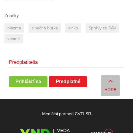
Značky
plazma
slnečná búrka
slnko
Správy zo SAV
vesmír
Predplatitelia
Prihlásiť sa
Predplatné
HORE
Mediálni partneri CVTI SR