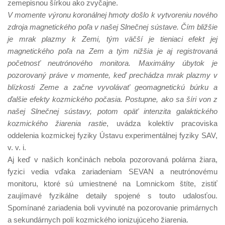
zemepisnou šírkou ako zvyčajne.
V momente výronu koronálnej hmoty došlo k vytvoreniu nového
zdroja magnetického poľa v našej Slnečnej sústave. Čím bližšie
je mrak plazmy k Zemi, tým väčší je tieniaci efekt jej
magnetického poľa na Zem a tým nižšia je aj registrovaná
početnosť neutrónového monitora. Maximálny úbytok je
pozorovaný práve v momente, keď prechádza mrak plazmy v
blízkosti Zeme a začne vyvolávať geomagnetickú búrku a
ďalšie efekty kozmického počasia. Postupne, ako sa šíri von z
našej Slnečnej sústavy, potom opäť intenzita galaktického
kozmického žiarenia rastie
, uvádza kolektív pracoviska
oddelenia kozmickej fyziky Ústavu experimentálnej fyziky SAV,
v. v. i.
Aj keď v našich končinách nebola pozorovaná polárna žiara,
fyzici vedia vďaka zariadeniam SEVAN a neutrónovému
monitoru, ktoré sú umiestnené na Lomnickom štíte, zistiť
zaujímavé fyzikálne detaily spojené s touto udalosťou.
Spomínané zariadenia boli vyvinuté na pozorovanie primárnych
a sekundárnych polí kozmického ionizujúceho žiarenia.