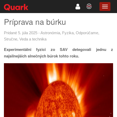
TOGG
NAVIG
Príprava na búrku
Pridané 5. júla 2025
-
Astronómia
,
Fyzika
,
Odporúčame
,
Stručne
,
Veda a technika
Experimentálni fyzici zo SAV
detegovali jednu z
najsilnejších
slnečných búrok tohto roku.