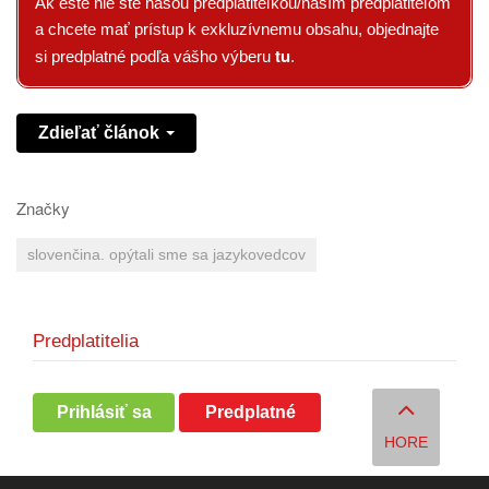
Ak ešte nie ste našou predplatiteľkou/naším predplatiteľom
a chcete mať prístup k exkluzívnemu obsahu, objednajte
tu
si predplatné podľa vášho výberu
.
Zdieľať článok
Značky
slovenčina. opýtali sme sa jazykovedcov
Predplatitelia
Prihlásiť sa
Predplatné
HORE