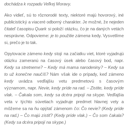
dochádza k rozpadu Veľkej Moravy.
Ako vidieť, sú to rôznorodé texty, niektoré majú hovorový, iné
publicistický a viaceré odborný charakter. Je možné, že nejeden
čitateľ časopisu
Quark
si položí otázku, čo je na daných vetách
nesprávne. Odpovieme:
je to použitie zámena
kedy. Vysvetlíme
si, prečo je to tak.
Opytovacie zámeno
kedy
stojí na začiatku viet, ktoré vyjadrujú
otázku zameranú na časový úsek alebo časový bod, napr.
Kedy sa stretneme? – Kedy má mama narodeniny? – Kedy sa
to už konečne naučíš?
Nám však ide o prípady, keď zámeno
kedy
uvádza vedľajšiu vetu predmetovú s časovým
významom, napr.
Nevie, kedy príde na rad. – Zistite, kedy príde
vlak. – Čakala som, kedy sa dcéra pripojí na skype.
Vedľajšia
veta v týchto súvetiach vyjadruje predmet hlavnej vety a
môžeme sa na ňu opýtať zámenom
čo
:
Čo nevie? (Kedy príde
na rad.) – Čo majú zistiť? (Kedy príde vlak.) – Čo som čakala?
(Kedy sa dcéra pripojí na skype.)