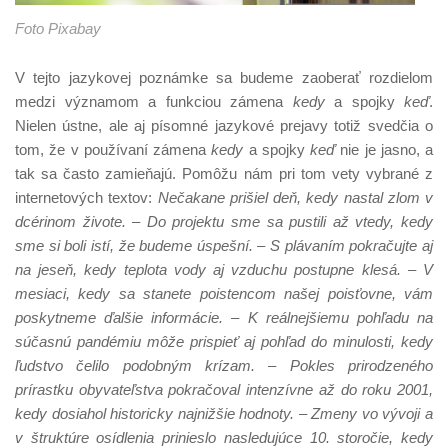
Foto Pixabay
V tejto jazykovej poznámke sa budeme zaoberať rozdielom
medzi významom a funkciou zámena
kedy
a spojky
keď
.
Nielen ústne, ale aj písomné jazykové prejavy totiž svedčia o
tom, že v používaní zámena
kedy
a spojky
keď
nie je jasno, a
tak sa často zamieňajú. Pomôžu nám pri tom vety vybrané z
internetových textov:
Nečakane prišiel deň, kedy nastal zlom v
dcérinom živote. – Do projektu sme sa pustili až vtedy, kedy
sme si boli istí, že budeme úspešní. – S plávaním pokračujte aj
na jeseň, kedy teplota vody aj vzduchu postupne klesá. – V
mesiaci, kedy sa stanete poistencom našej poisťovne, vám
poskytneme ďalšie informácie. – K reálnejšiemu pohľadu na
súčasnú pandémiu môže prispieť aj pohľad do minulosti, kedy
ľudstvo čelilo podobným krízam. – Pokles prirodzeného
prírastku obyvateľstva pokračoval intenzívne až do roku 2001,
kedy dosiahol historicky najnižšie hodnoty. – Zmeny vo vývoji a
v štruktúre osídlenia prinieslo nasledujúce 10. storočie, kedy