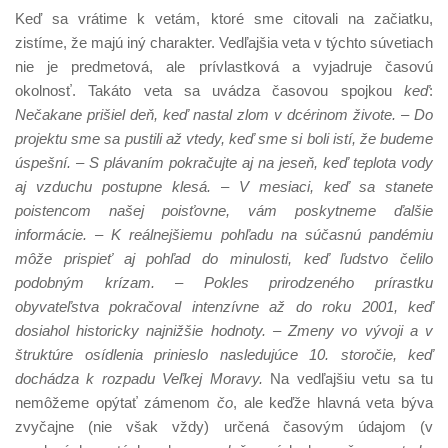
Keď sa vrátime k vetám, ktoré sme citovali na začiatku,
zistíme, že majú iný charakter. Vedľajšia veta v týchto súvetiach
nie je predmetová, ale prívlastková a vyjadruje časovú
okolnosť. Takáto veta sa uvádza časovou spojkou
keď
:
Nečakane prišiel deň, keď nastal zlom v dcérinom živote. – Do
projektu sme sa pustili až vtedy, keď sme si boli istí, že budeme
úspešní. – S plávaním pokračujte aj na jeseň, keď teplota vody
aj vzduchu postupne klesá. – V mesiaci, keď sa stanete
poistencom našej poisťovne, vám poskytneme ďalšie
informácie. – K reálnejšiemu pohľadu na súčasnú pandémiu
môže prispieť aj pohľad do minulosti, keď ľudstvo čelilo
podobným krízam. – Pokles prirodzeného prírastku
obyvateľstva pokračoval intenzívne až do roku 2001, keď
dosiahol historicky najnižšie hodnoty. – Zmeny vo vývoji a v
štruktúre osídlenia prinieslo nasledujúce 10. storočie, keď
dochádza k rozpadu Veľkej Moravy.
Na vedľajšiu vetu sa tu
nemôžeme opýtať zámenom
čo
, ale keďže hlavná veta býva
zvyčajne (nie však vždy) určená časovým údajom (v