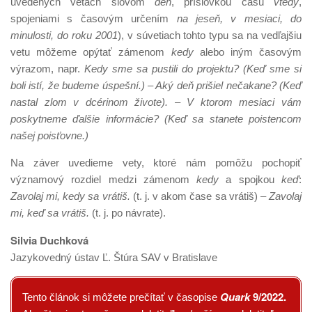
uvedených vetách slovom
deň
, príslovkou času
vtedy
,
spojeniami s časovým určením
na jeseň, v mesiaci, do
minulosti, do roku 2001
), v súvetiach tohto typu sa na vedľajšiu
vetu môžeme opýtať zámenom
kedy
alebo iným časovým
výrazom, napr.
Kedy sme sa pustili do projektu? (Keď sme si
boli istí, že budeme úspešní.) – Aký deň prišiel nečakane? (Keď
nastal zlom v dcérinom živote). – V ktorom mesiaci vám
poskytneme ďalšie informácie? (Keď sa stanete poistencom
našej poisťovne.)
Na záver uvedieme vety, ktoré nám pomôžu pochopiť
významový rozdiel medzi zámenom
kedy
a spojkou
keď
:
Zavolaj mi, kedy sa vrátiš.
(t. j. v akom čase sa vrátiš) –
Zavolaj
mi, keď sa vrátiš.
(t. j. po návrate).
Silvia Duchková
Jazykovedný ústav Ľ. Štúra SAV v Bratislave
Quark
9/2022
.
Tento článok si môžete prečítať v časopise