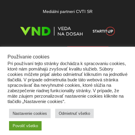
Mediálni partneri CVTI SR
Používanie cookies
Pri používaní tejto stránky dochádza k spracovaniu cookies,
ktoré nám pomáhajú zvyšovať kvalitu služieb. Súbory
cookies môžete prijať alebo odmietnuť kliknutím na jednotlivé
tlačidlá. V prípade odmietnutia bude táto webová stránka
spracovávať iba nevyhnutné cookies, ktoré slúžia na
zabezpečenie riadnej funkcionality stránky. V prípade, že
máte záujem perzonalizovať nastavenie cookies kliknite na
tlačidlo „Nastavenie cookies“.
Domov
O nás
Kontakt
Vydavateľ
Predplatné
Inzercia
Podmienky používania
Ochrana súkromia
Štatút súťaží
Cookies
Nastavenie cookies
Odmietnuť všetko
Partneri
RSS
Sitemap
Povoliť všetko
Copyright © 2026 Quark - Magazín o vede a technike