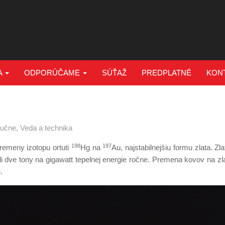
A
ODPORÚČAME
SÚŤAŽ
PREDPLATNÉ
KON
ručne
,
Veda a technika
198
197
remeny izotopu ortuti
Hg na
Au, najstabilnejšiu formu zlata. Zl
li dve tony na gigawatt tepelnej energie ročne. Premena kovov na zla
.