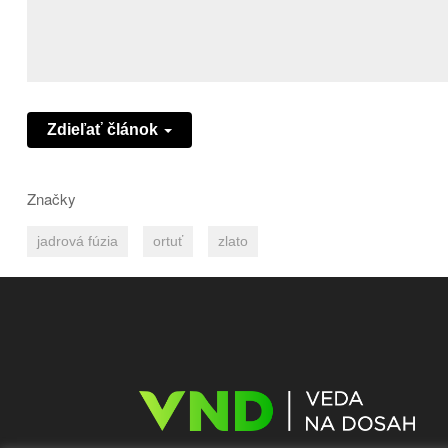
Zdieľať článok
Značky
jadrová fúzia
ortuť
zlato