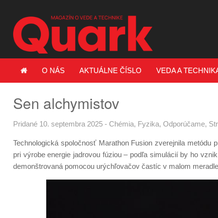
O NÁS
AKTUÁLNE ČÍSLO
VEDA A TECHNIK
Sen alchymistov
Pridané 10. septembra 2025
-
Chémia
,
Fyzika
,
Odporúčame
,
St
Technologická spoločnosť Marathon Fusion zverejnila metódu p
pri výrobe energie jadrovou fúziou – podľa simulácií by ho vznik
demonštrovaná pomocou urýchľovačov častíc v malom meradle