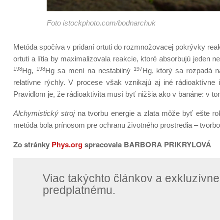
Foto istockphoto.com/bodnarchuk
Metóda spočíva v pridaní ortuti do rozmnožovacej pokrývky reakto
ortuti a lítia by maximalizovala reakcie, ktoré absorbujú jede
198
198
197
Hg,
Hg sa mení na nestabilný
Hg, ktorý sa rozpadá n
relatívne rýchly. V procese však vznikajú aj iné rádioaktívne
Pravidlom je, že rádioaktivita musí byť nižšia ako v banáne: v to
Alchymistický stroj
na tvorbu energie a zlata môže byť ešte rok
metóda bola prínosom pre ochranu životného prostredia – tvorbou 
Zo stránky
Phys.org
spracovala BARBORA PRIKRYLOVÁ
Viac takýchto článkov a exkluzív
predplatnému.