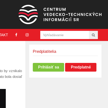
TAKT
Predplatitelia
Prihlásiť sa
Predplatné
ato by vznikalo
to bola dosiaľ