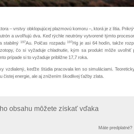
ra – vrstvy obklopujúcej plazmovú komoru –, ktorá je z lítia. Prikrýv
n neutrón a uvoľňujú dva. Keď rýchle neutróny vytvorené týmto proce
197
197
a stabilný
Au. Polčas rozpadu
Hg je asi 64 hodín, takže rozp
 izotopy, čo si vyžaduje
chladnutie
, kým sa produkt môže uvoľniť p
mto prípade si to vyžaduje približne 17,7 roka.
y vzdialený, keďže štúdia pracovala len so simuláciami. Teoretick
čistej energie, ale aj znížením škodlivej ťažby zlata.
neho obsahu môžete získať vďaka
Máte predplatné?