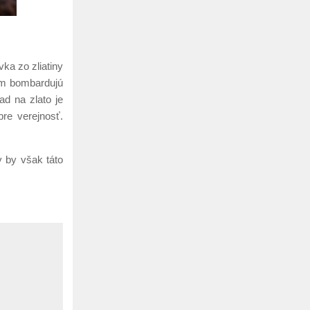
ka zo zliatiny
som bombardujú
ad na zlato je
re verejnosť.
y by však táto