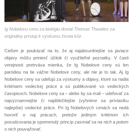
Ig Nobelovu cenu za biológiu dostal Thomas Thwaites za
originálny prístup k výskumu života kôz.
Cieľom je poukázať na to, že aj najabsurdnejšie sa javiace
objavy môžu priniesť úžitok či využiteľné poznatky. V časti
verejnosti pretrváva mienka, že Ig Nobelove ceny sú len
paródiou na tie
vážne
Nobelove ceny, ale nie je to tak. Aj Ig
Nobelove ceny sa udeľujú za výskumy a objavy, ktoré sa riadia
kritériami vedeckej práce a sú publikované vo vedeckých
časopisoch. Nobelove ceny sa – alebo by sa mali – udeľovať za
najvýznamnejšie či najdôležitejšie (vyhnime sa prívlastku
najlepšie) vedecké práce. Pri Ig Nobelových cenách sa nedá
hovoriť o
naj
prácach, pretože jediným kritériom ich
posudzovania je spomenutý princíp
zasmiať sa na nich a potom
o nich pouvažovať
.