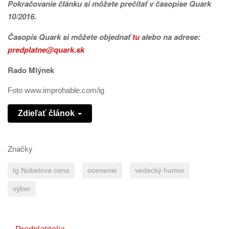
Pokračovanie článku si môžete prečítať v časopise Quark
10/2016.
Časopis
Quark si môžete objednať
tu
alebo na adrese:
predplatne@quark.sk
Rado Mlýnek
Foto www.improhable.com/ig
Zdieľať článok
Značky
Ig Nobelova cena
ocenenie
vedecký humor
výber