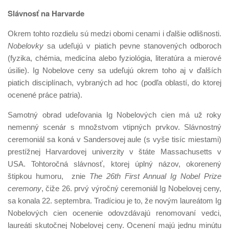
Slávnosť na Harvarde
Okrem tohto rozdielu sú medzi obomi cenami i ďalšie odlišnosti.
Nobelovky
sa udeľujú v piatich pevne stanovených odboroch
(fyzika, chémia, medicína alebo fyziológia, literatúra a mierové
úsilie). Ig Nobelove ceny sa udeľujú okrem toho aj v ďalších
piatich disciplínach, vybraných ad hoc (podľa oblastí, do ktorej
ocenené práce patria).
Samotný obrad udeľovania Ig Nobelových cien má už roky
nemenný scenár s množstvom vtipných prvkov. Slávnostný
ceremoniál sa koná v Sandersovej aule (s vyše tisíc miestami)
prestížnej Harvardovej univerzity v štáte Massachusetts v
USA. Tohtoročná slávnosť, ktorej úplný názov, okorenený
štipkou humoru, znie
The 26th First Annual Ig Nobel Prize
ceremony
, čiže 26. prvý výročný ceremoniál Ig Nobelovej ceny,
sa konala 22. septembra. Tradíciou je to, že novým laureátom Ig
Nobelových cien ocenenie odovzdávajú renomovaní vedci,
laureáti skutočnej Nobelovej ceny. Ocenení majú jednu minútu