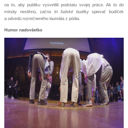
na to, aby publiku vysvetlili podstatu svojej práce. Ak to do
minúty nestihnú, začnú tri
ľudské budíky
spievať budíček
a odvedú rozrečneného laureáta z pódia.
Humor nadovšetko