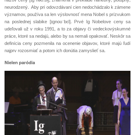
neurodzený. Aby pri odovzdávaní cien nedochádzalo k zámene
významov, používa sa len výslovnosť mena Nobel s prízvukom
na poslednej slabike [ɪɡnoʊˈbɛl]. Prvé Ig Nobelove ceny sa
udeľovali už v roku 1991, a to za objavy či vedeckovýskumné
práce, ktoré sa nedajú, alebo by sa nemali opakovať. Neskôr sa
definícia ceny pozmenila na ocenenie objavov, ktoré majú ľudí
najprv rozosmiať a potom ich donútia zamyslieť sa.
Nielen paródia