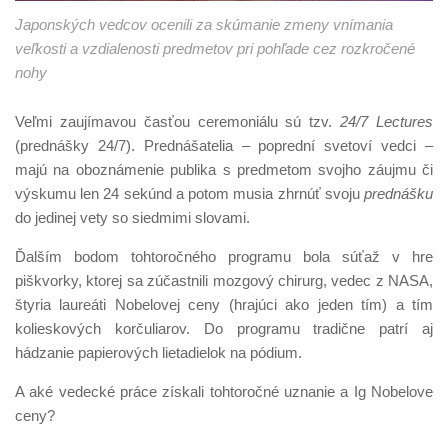
Japonských vedcov ocenili za skúmanie zmeny vnímania
veľkosti a vzdialenosti predmetov pri pohľade cez rozkročené
nohy
Veľmi zaujímavou časťou ceremoniálu sú tzv.
24/7 Lectures
(prednášky 24/7). Prednášatelia – poprední svetoví vedci –
majú na oboznámenie publika s predmetom svojho záujmu či
výskumu len 24 sekúnd a potom musia zhrnúť svoju
prednášku
do jedinej vety so siedmimi slovami.
Ďalším bodom tohtoročného programu bola súťaž v hre
piškvorky, ktorej sa zúčastnili mozgový chirurg, vedec z NASA,
štyria laureáti Nobelovej ceny (hrajúci ako jeden tím) a tím
kolieskových korčuliarov. Do programu tradične patrí aj
hádzanie papierových lietadielok na pódium.
A aké vedecké práce získali tohtoročné uznanie a Ig Nobelove
ceny?