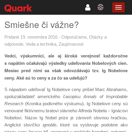
TOGG
NAVIG
Smiešne či vážne?
Pridané 19. novembra 2016
-
Odporúčame
,
Otázky a
odpovede
,
Veda a technika
,
Zaujímavosti
Vedci, výskumníci, ale aj široká verejnosť každoročne
s napätím očakávajú výsledky udeľovania Nobelových cien.
Mesiac pred nimi sa však odovzdávajú tzv. Ig Nobelove
ceny. Aké sú to ceny a za čo sa udeľujú?
S nápadom udeľovať Ig Nobelove ceny prišiel Marc Abrahams,
spoluzakladateľ amerického časopisu
Annals of Improbable
Research
(Kronika podivného výskumu). Ig Nobelove ceny sú
venované fiktívnemu bratovi slávneho Alfreda Nobela – Ignácovi
Nobelovi. Názov Ig Nobel prize je zároveň slovnou hračkou.
Anglické slovíčko
ignoble
, ktoré sa vyslovuje podobne ako
názov ceny [ɪɡˈnəʊ.bl̩], znamená v preklade hanebný, potupný,