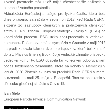
životné prostredie môžu tiež nájsť všeobecnejšie aplikácie v
ochrane životného prostredia.
Aktualizácia Európskej stratégie pre fyziku častíc, ktorá bola
dnes ohlásená, sa začala v septembri 2018, keď Rada CERN,
zložená zo zástupcov členských a pridružených členských
štátov CERN, zriadila Európsku strategickú skupinu (ESG) na
koordináciu procesu. ESG úzko spolupracovala s vedeckou
komunitou. Počas otvoreného sympózia v Granade v máji 2019
sa prediskutovalo takmer dvesto príspevkov, ktoré boli zhrnuté
do tzv. Physics Briefing Book, čo je vedecké zhrnutie príspevku
vedeckej komunity. ESG dospela ku konečným odporúčaniam
počas týždenného zasadnutia, ktoré sa konalo v Nemecku v
januári 2020. Zistenia skupiny sa predložili Rade CERN v marci
a oznámiť sa mali 25. mája v Budapešti. Toto sa oneskorilo v
dôsledku globálnej situácie s Covid-19.
Ivan Melo
European Particle Physics Communication Network