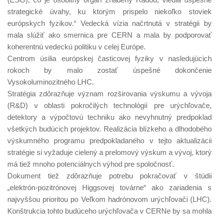
strategické úvahy, ku ktorým prispelo niekoľko stoviek
európskych fyzikov.“ Vedecká vízia načrtnutá v stratégii by
mala slúžiť ako smernica pre CERN a mala by podporovať
koherentnú vedeckú politiku v celej Európe.
Centrom úsilia európskej časticovej fyziky v nasledujúcich
rokoch by malo zostať úspešné dokončenie
Vysokoluminozitného LHC.
Stratégia zdôrazňuje význam rozširovania výskumu a vývoja
(R&D) v oblasti pokročilých technológií pre urýchľovače,
detektory a výpočtovú techniku ako nevyhnutný predpoklad
všetkých budúcich projektov. Realizácia blízkeho a dlhodobého
výskumného programu predpokladaného v tejto aktualizácii
stratégie si vyžaduje cielený a prelomový výskum a vývoj, ktorý
má tiež mnoho potenciálnych výhod pre spoločnosť.
Dokument tiež zdôrazňuje potrebu pokračovať v štúdii
„elektrón-pozitrónovej Higgsovej továrne“ ako zariadenia s
najvyššou prioritou po Veľkom hadrónovom urýchľovači (LHC).
Konštrukcia tohto budúceho urýchľovača v CERNe by sa mohla