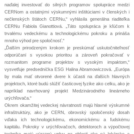
naďalej investovať do silných programov spolupráce medzi
CERNom a ostatnými výskumnými inštitúciami v členských i
nečlenských štátoch CERNu,“ vyhlásila generálna riaditeľka
CERNu Fabiola Gianottiová. „Táto spolupráca je kľúčom k
trvalému vedeckému a technologickému pokroku a prináša
mnoho výhod pre spoločnosť.“
„Ďalším prirodzeným krokom je preskúmať uskutočniteľnosť
odporúčaní s vysokou prioritou a zároveň pokračovať v
rozmanitom programe projektov s vysokým impaktom,“
vysvetľuje predsedníčka ESG Halina Abramowiczová. „Európa
by mala mať otvorené dvere k účasti na ďalších hlavných
projektoch, ktoré budú slúžiť časticovej fyzike ako celku, ako je
napríklad navrhovaný projekt Medzinárodného lineárneho
urýchľovača.“
Okrem okamžitej vedeckej návratnosti majú hlavné výskumné
infraštruktúry, ako je CERN, obrovský spoločenský dosah
vďaka ich technologickému, ekonomickému a ľudskému
kapitálu. Pokroky v urýchľovačoch, detektoroch a výpočtovej
technike majú výrazný vplyv na oblasti ako sú lekárske a