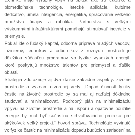
biomedicínske technológie, letecké aplikácie, kultúrne
dedičstvo, umelá inteligencia, energetika, spracovanie veľkého
množstva údajov a robotika. Partnerstvá s veľkými
výskumnými infraštruktúrami pomáhajú stimulovať inovácie v
priemysle.
Pokiaľ ide o ľudský kapitál, odborná príprava mladých vedcov,
inžinierov, technikov a odborníkov z rôznych prostredí je
dôležitou súčasťou programov vo fyzike vysokých energií,
ktoré poskytujú množstvo talentov pre priemysel a ďalšie
oblasti.
Stratégia zdôrazňuje aj dva ďalšie základné aspekty: životné
prostredie a význam otvorenej vedy. „Dopad činností fyziky
častíc na životné prostredie by sa mal aj naďalej dôkladne
študovať a minimalizovať. Podrobný plán na minimalizáciu
vplyvu na životné prostredie a na úsporu a opätovné použitie
energie by mal byť súčasťou schvaľovacieho procesu pre
akýkoľvek veľký projekt,“ hovorí správa. Technológie vyvinuté
vo fyzike častíc na minimalizáciu dopadu budúcich zariadení na