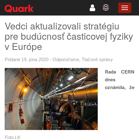
TOGG
NAVIG
Vedci aktualizovali stratégiu
pre budúcnosť časticovej fyziky
v Európe
Pridané 19. júna 2020
-
Odporúčame
,
Tlačové správy
Rada CERN
dnes
oznámila, že
Foto LK