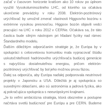
začať v časovom horizonte kratšom ako 10 rokov po úplnom
využití Vysokoluminozitného LHC, od ktorého sa očakáva
ukončenie prevádzky v roku 2038. Elektrón-pozitrónový
urýchľovač by umožnil zmerať vlastnosti Higgsovho bozónu s
extrémne vysokou presnosťou. Higgsov bozón objavili vedci
pracujúci na LHC v roku 2012 v CERNe. Očakáva sa, že táto
častica bude silným nástrojom pri hľadaní fyziky nad rámec
Štandardného modelu.
Ďalším dôležitým odporúčaním stratégie je, že Európa by v
spolupráci s celosvetovou komunitou mala vypracovať štúdiu
uskutočniteľnosti hadrónového urýchľovača budúcej generácie
s najvyššou dosiahnuteľnou energiou, pričom elektrón-
pozitrónový urýchľovač by bol jeho možnou prvou fázou.
Ďalej sa odporúča, aby Európa naďalej podporovala neutrínové
projekty v Japonsku a USA. Dôležitá je aj spolupráca so
susednými oblasťami, ako sú astronómia a jadrová fyzika, ako
aj pokračujúca spolupráca s neeurópskymi krajinami.
„Je to veľmi ambiciózna stratégia, ktorá obozretne a postupne
načrtáva svetlú budúcnosť pre Európu a pre CERN. Budeme