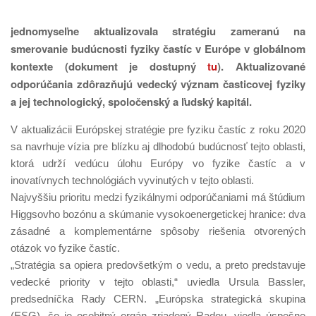
jednomyseľne aktualizovala stratégiu zameranú na
smerovanie budúcnosti fyziky častíc v Európe v globálnom
kontexte (dokument je dostupný
tu
). Aktualizované
odporúčania zdôrazňujú vedecký význam časticovej fyziky
a jej technologický, spoločenský a ľudský kapitál.
V aktualizácii Európskej stratégie pre fyziku častíc z roku 2020
sa navrhuje vízia pre blízku aj dlhodobú budúcnosť tejto oblasti,
ktorá udrží vedúcu úlohu Európy vo fyzike častíc a v
inovatívnych technológiách vyvinutých v tejto oblasti.
Najvyššiu prioritu medzi fyzikálnymi odporúčaniami má štúdium
Higgsovho bozónu a skúmanie vysokoenergetickej hranice: dva
zásadné a komplementárne spôsoby riešenia otvorených
otázok vo fyzike častíc.
„Stratégia sa opiera predovšetkým o vedu, a preto predstavuje
vedecké priority v tejto oblasti,“ uviedla Ursula Bassler,
predsedníčka Rady CERN. „Európska strategická skupina
(ESG), čo je osobitný orgán zriadený Radou, viedla úspešne