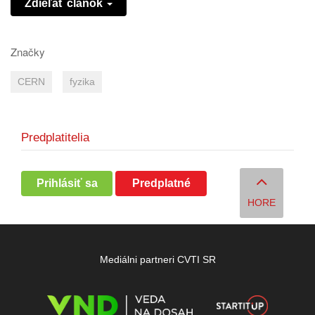
Zdieľať článok
Značky
CERN
fyzika
Predplatitelia
Prihlásiť sa
Predplatné
HORE
Mediálni partneri CVTI SR